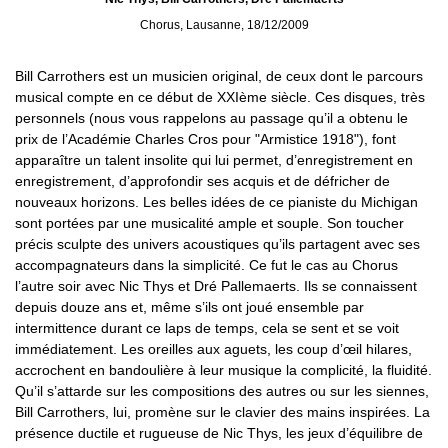
Chorus, Lausanne, 18/12/2009
Bill Carrothers est un musicien original, de ceux dont le parcours
musical compte en ce début de XXIème siècle. Ces disques, très
personnels (nous vous rappelons au passage qu’il a obtenu le
prix de l’Académie Charles Cros pour "Armistice 1918"), font
apparaître un talent insolite qui lui permet, d’enregistrement en
enregistrement, d’approfondir ses acquis et de défricher de
nouveaux horizons. Les belles idées de ce pianiste du Michigan
sont portées par une musicalité ample et souple. Son toucher
précis sculpte des univers acoustiques qu’ils partagent avec ses
accompagnateurs dans la simplicité. Ce fut le cas au Chorus
l’autre soir avec Nic Thys et Dré Pallemaerts. Ils se connaissent
depuis douze ans et, même s’ils ont joué ensemble par
intermittence durant ce laps de temps, cela se sent et se voit
immédiatement. Les oreilles aux aguets, les coup d’œil hilares,
accrochent en bandoulière à leur musique la complicité, la fluidité.
Qu’il s’attarde sur les compositions des autres ou sur les siennes,
Bill Carrothers, lui, promène sur le clavier des mains inspirées. La
présence ductile et rugueuse de Nic Thys, les jeux d’équilibre de