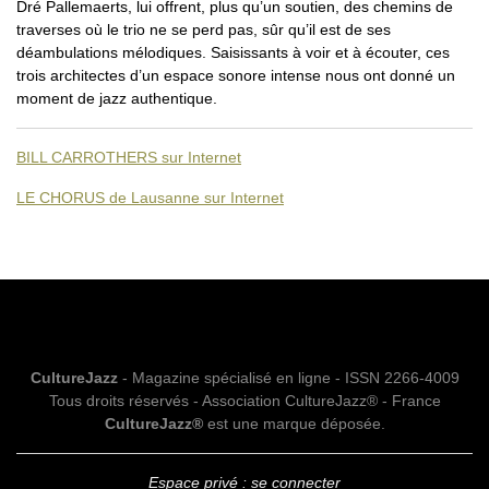
Dré Pallemaerts, lui offrent, plus qu’un soutien, des chemins de
traverses où le trio ne se perd pas, sûr qu’il est de ses
déambulations mélodiques. Saisissants à voir et à écouter, ces
trois architectes d’un espace sonore intense nous ont donné un
moment de jazz authentique.
BILL CARROTHERS sur Internet
LE CHORUS de Lausanne sur Internet
CultureJazz
- Magazine spécialisé en ligne - ISSN 2266-4009
Tous droits réservés - Association CultureJazz® - France
CultureJazz®
est une marque déposée.
Espace privé : se connecter