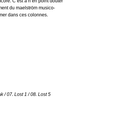
core. C’est à n’en point douter
vement du maelström musico-
irmer dans ces colonnes.
 / 07. Lost 1 / 08. Lost 5