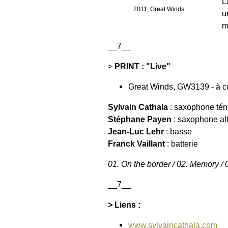
L
2011, Great Winds
u
m
__7__
>
PRINT : "Live"
Great Winds, GW3139 - à 
Sylvain Cathala
: saxophone tén
Stéphane Payen
: saxophone al
Jean-Luc Lehr
: basse
Franck Vaillant
: batterie
01. On the border / 02. Memory / 0
__7__
> Liens :
www.sylvaincathala.com