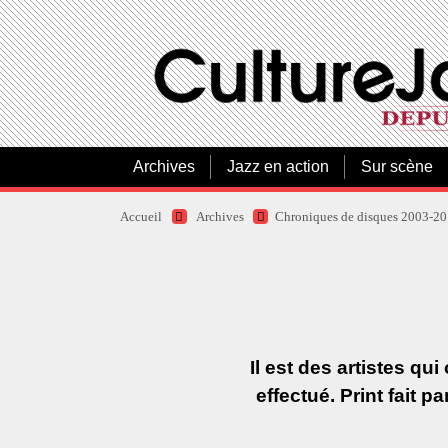
Archives
Jazz en action
Sur scène
Accueil
Archives
Chroniques de disques 2003-2
Il est des artistes q
effectué. Print fait 