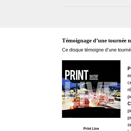
Témoignage d’une tournée n
Ce disque témoigne d’une tournée
P
e
c
r
p
C
p
p
s
Print Live