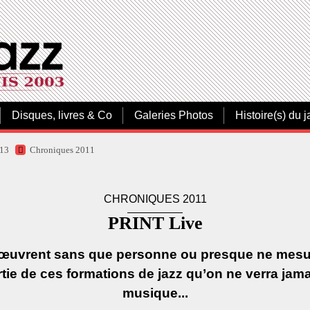
Disques, livres & Co
Galeries Photos
Histoire(s) du j
013
Chroniques 2011
CHRONIQUES 2011
PRINT Live
ui œuvrent sans que personne ou presque ne mesure
partie de ces formations de jazz qu’on ne verra jama
musique...