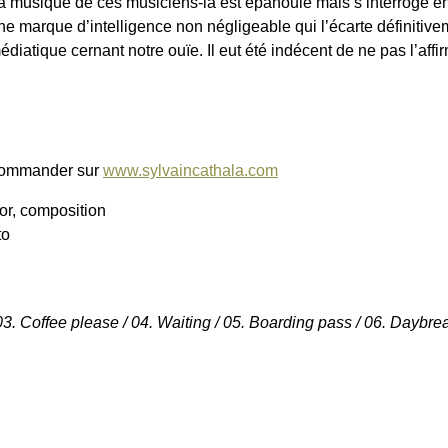
a musique de ces musiciens-là est épanouie mais s’interroge en
ne marque d’intelligence non négligeable qui l’écarte définiti
édiatique cernant notre ouïe. Il eut été indécent de ne pas l’aff
commander sur
www.sylvaincathala.com
or, composition
to
3. Coffee please / 04. Waiting / 05. Boarding pass / 06. Daybreak