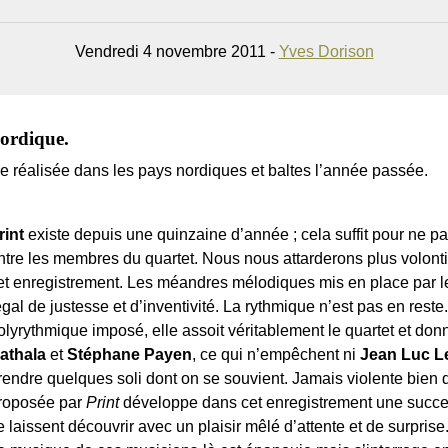
Vendredi 4 novembre 2011 -
Yves Dorison
ordique.
 réalisée dans les pays nordiques et baltes l’année passée.
rint
existe depuis une quinzaine d’année ; cela suffit pour ne p
ntre les membres du quartet. Nous nous attarderons plus volontie
et enregistrement. Les méandres mélodiques mis en place par 
égal de justesse et d’inventivité. La rythmique n’est pas en rest
olyrythmique imposé, elle assoit véritablement le quartet et donn
athala
et
Stéphane Payen
, ce qui n’empêchent ni
Jean Luc L
rendre quelques soli dont on se souvient. Jamais violente bien
roposée par
Print
développe dans cet enregistrement une succe
e laissent découvrir avec un plaisir mêlé d’attente et de surprise