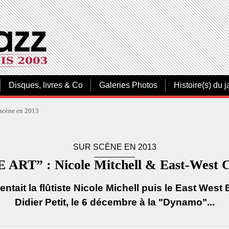
Disques, livres & Co
Galeries Photos
Histoire(s) du j
 scène en 2013
SUR SCÈNE EN 2013
ART” : Nicole Mitchell & East-West Co
entait la flûtiste Nicole Michell puis le East We
Didier Petit, le 6 décembre à la "Dynamo"...