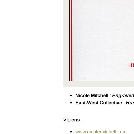
Nicole Mitchell :
Engraved 
East-West Collective :
Hu
> Liens :
www.nicolemitchell.com