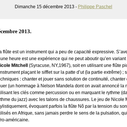
Dimanche 15 décembre 2013 -
Philippe Paschel
écembre 2013.
a flûte est un instrument qui a peu de capacité expressive. S’ave
’une heure est une expérience qui ne peut aboutir qu’en variant l
icole Mitchell
(Syracuse, NY,1967), soit en utilisant une flûte p
’instrument plaçant le sifflet sur la patte d’ut (la partie extrême) ; 
echniques : chanter et jouer sans solution de continuité, chanter 
ouer (un hommage à Nelson Mandela dont on avait annoncé la mo
tilisant les clés comme percussion ou en marquant le rythme (da
ythme du jazz) avec les talons de chaussures. Le jeu de Nicole M
tylistiquement, évoquant parfois la flûte Nô par la tension du son,
tilisés en Afrique, sans jamais perdre le sens de la pulsation, qui
fro-américaine.