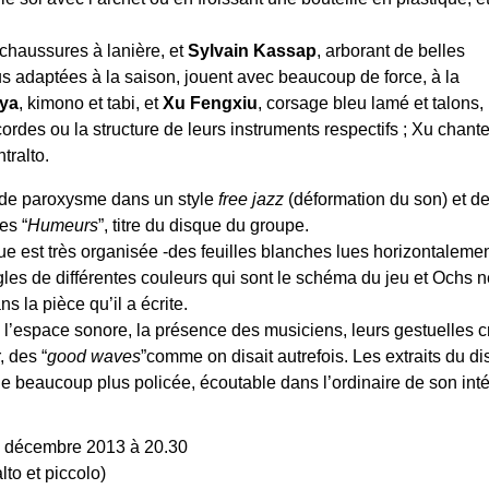
chaussures à lanière, et
Sylvain Kassap
, arborant de belles
 adaptées à la saison, jouent avec beaucoup de force, à la
ya
, kimono et tabi, et
Xu Fengxiu
, corsage bleu lamé et talons,
 cordes ou la structure de leurs instruments respectifs ; Xu chant
tralto.
 de paroxysme dans un style
free jazz
(déformation du son) et d
es “
Humeurs
”, titre du disque du groupe.
que est très organisée -des feuilles blanches lues horizontaleme
es de différentes couleurs qui sont le schéma du jeu et Ochs ne
s la pièce qu’il a écrite.
 l’espace sonore, la présence des musiciens, leurs gestuelles cr
, des “
good waves
”comme on disait autrefois. Les extraits du di
 beaucoup plus policée, écoutable dans l’ordinaire de son intér
 décembre 2013 à 20.30
alto et piccolo)