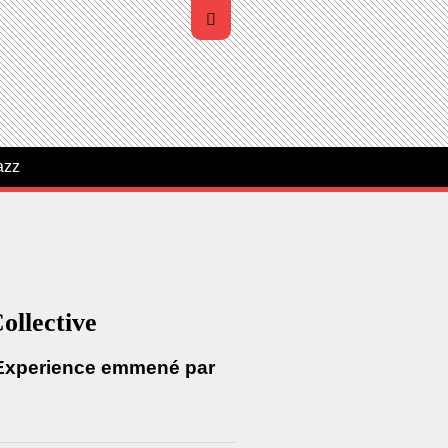
azz
llective
st Experience emmené par