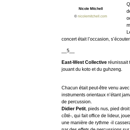
Q
Nicole Mitchell
d
©
nicolemitchell.com
o
m
L
concert était l’occasion, s’écout
__5__
East-West Collective
réunissait 
jouant du koto et du guhzeng.
Chacun était peut-être venu avec s
instruments orientaux n’étant jam
de percussion.
Didier Petit
, pieds nus, pied droi
côté-, qui fait office de lideur, 
une manière de rythme -il casser
par des effets de percussions sur 