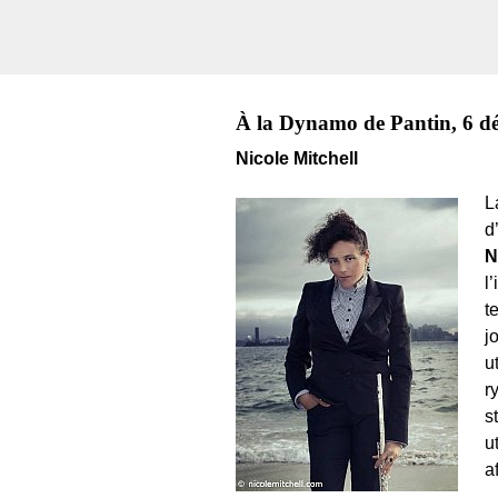
À la Dynamo de Pantin, 6 d
Nicole Mitchell
L
d
N
l
t
j
u
r
s
u
a