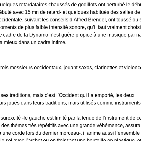
uelques retardataires chaussés de godillots ont perturbé le débu
ébuté avec 15 mn de retard- et quelques habitués des salles d
ccidentale, suivant les conseils d’Alfred Brendel, ont toussé ou 
oments de plus faible intensité sonore, qu’il faut vraiment choisi
e cadre de la Dynamo n’est guère propice à une musique par natu
era mieux dans un cadre intime.
trois messieurs occidentaux, jouant saxos, clarinettes et violon
es traditions, mais c’est l’Occident qui l’a emporté, les deux
ais joués dans leurs traditions, mais utilisés comme instruments
t surexcité -le gauche est limité par la tenue de l’instrument de c
joue des thèmes très répétitifs avec une grande véhémence, assura
a une corde lors du dernier morceau-, il anime aussi l’ensemble
le sol avec l’archet ou en froissant une bouteille en plastique, e