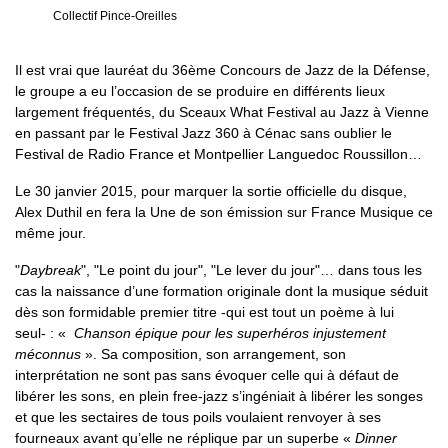
Collectif Pince-Oreilles
Il est vrai que lauréat du 36ème Concours de Jazz de la Défense,
le groupe a eu l’occasion de se produire en différents lieux
largement fréquentés, du Sceaux What Festival au Jazz à Vienne
en passant par le Festival Jazz 360 à Cénac sans oublier le
Festival de Radio France et Montpellier Languedoc Roussillon…
Le 30 janvier 2015, pour marquer la sortie officielle du disque,
Alex Duthil en fera la Une de son émission sur France Musique ce
même jour.
"
Daybreak
", "Le point du jour", "Le lever du jour"… dans tous les
cas la naissance d’une formation originale dont la musique séduit
dès son formidable premier titre -qui est tout un poème à lui
seul- : «
Chanson épique pour les superhéros injustement
méconnus
». Sa composition, son arrangement, son
interprétation ne sont pas sans évoquer celle qui à défaut de
libérer les sons, en plein free-jazz s’ingéniait à libérer les songes
et que les sectaires de tous poils voulaient renvoyer à ses
fourneaux avant qu’elle ne réplique par un superbe «
Dinner