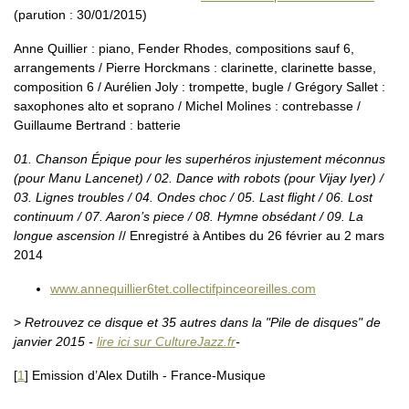
(parution : 30/01/2015)
Anne Quillier : piano, Fender Rhodes, compositions sauf 6,
arrangements / Pierre Horckmans : clarinette, clarinette basse,
composition 6 / Aurélien Joly : trompette, bugle / Grégory Sallet :
saxophones alto et soprano / Michel Molines : contrebasse /
Guillaume Bertrand : batterie
01. Chanson Épique pour les superhéros injustement méconnus
(pour Manu Lancenet) / 02. Dance with robots (pour Vijay Iyer) /
03. Lignes troubles / 04. Ondes choc / 05. Last flight / 06. Lost
continuum / 07. Aaron’s piece / 08. Hymne obsédant / 09. La
longue ascension
// Enregistré à Antibes du 26 février au 2 mars
2014
www.annequillier6tet.collectifpinceoreilles.com
>
Retrouvez ce disque et 35 autres dans la "Pile de disques" de
janvier 2015 -
lire ici sur CultureJazz.fr
-
[
1
]
Emission d’Alex Dutilh - France-Musique