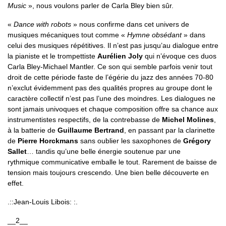
Music
», nous voulons parler de Carla Bley bien sûr.
«
Dance with robots
» nous confirme dans cet univers de
musiques mécaniques tout comme «
Hymne obsédant
» dans
celui des musiques répétitives. Il n’est pas jusqu’au dialogue entre
la pianiste et le trompettiste
Aurélien Joly
qui n’évoque ces duos
Carla Bley-Michael Mantler. Ce son qui semble parfois venir tout
droit de cette période faste de l’égérie du jazz des années 70-80
n’exclut évidemment pas des qualités propres au groupe dont le
caractère collectif n’est pas l’une des moindres. Les dialogues ne
sont jamais univoques et chaque composition offre sa chance aux
instrumentistes respectifs, de la contrebasse de
Michel Molines
,
à la batterie de
Guillaume Bertrand
, en passant par la clarinette
de
Pierre Horckmans
sans oublier les saxophones de
Grégory
Sallet
… tandis qu’une belle énergie soutenue par une
rythmique communicative emballe le tout. Rarement de baisse de
tension mais toujours crescendo. Une bien belle découverte en
effet.
.::Jean-Louis Libois: :.
__2__