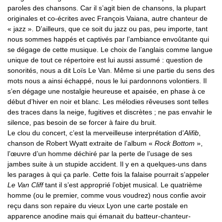
paroles des chansons. Car il s’agit bien de chansons, la plupart
originales et co-écrites avec François Vaiana, autre chanteur de
« jazz ». D’ailleurs, que ce soit du jazz ou pas, peu importe, tant
nous sommes happés et captivés par l’ambiance envoûtante qui
se dégage de cette musique. Le choix de l’anglais comme langue
unique de tout ce répertoire est lui aussi assumé : question de
sonorités, nous a dit Loïs Le Van. Même si une partie du sens des
mots nous a ainsi échappé, nous le lui pardonnons volontiers. Il
s’en dégage une nostalgie heureuse et apaisée, en phase à ce
début d’hiver en noir et blanc. Les mélodies rêveuses sont telles
des traces dans la neige, fugitives et discrètes ; ne pas envahir le
silence, pas besoin de se forcer à faire du bruit.
Le clou du concert, c’est la merveilleuse interprétation d’
Alifib
,
chanson de Robert Wyatt extraite de l’album «
Rock Bottom
»,
l’œuvre d’un homme déchiré par la perte de l’usage de ses
jambes suite à un stupide accident. Il y en a quelques-uns dans
les parages à qui ça parle. Cette fois la falaise pourrait s’appeler
Le Van Cliff
tant il s’est approprié l’objet musical. Le quatrième
homme (ou le premier, comme vous voudrez) nous confie avoir
reçu dans son repaire du vieux Lyon une carte postale en
apparence anodine mais qui émanait du batteur-chanteur-