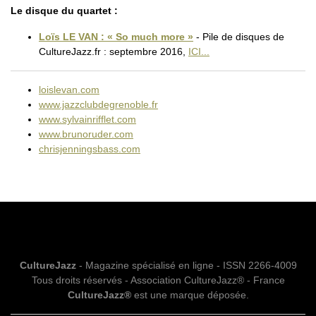
Le disque du quartet :
Loïs LE VAN : « So much more »
- Pile de disques de
CultureJazz.fr : septembre 2016,
ICI...
loislevan.com
www.jazzclubdegrenoble.fr
www.sylvainrifflet.com
www.brunoruder.com
chrisjenningsbass.com
CultureJazz
- Magazine spécialisé en ligne - ISSN 2266-4009
Tous droits réservés - Association CultureJazz® - France
CultureJazz®
est une marque déposée.