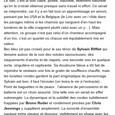
Le Van, c’est la voix claire, posée, naturelle, tellement naturelle
qu’on la croirait obtenue presque sans travail ni effort. Ce serait
se méprendre, car il y a en fait tout un apprentissage en amont,
passant par les USA et la Belgique (le
Linx
avec un
i
rôde dans
les parages même si les chamois qui narguent d’en haut les
lumières de la ville craignent plutôt celui avec un
y
…). Mais
attention, ce groupe n’est pas celui d’un chanteur accompagné
d’un trio, c’est un quartet où chacun est équitablement mis en
valeur.
Bec bleu (et pas croisé) pour le sax ténor de
Sylvain Rifflet
qui
dessine autour de la voix des volutes savoureuses, des
claquements d’anche et de clapets, une seconde voix en quelque
sorte, singulière et captivante. Sa doudoune bleue a tôt fait de
rejoindre le vestiaire une fois le gratin de souffleurs chauffé, mais
les lunettes rondes gardent la part énigmatique du personnage.
Sylvain est bon, il faut l’écouter (on boira le vin à l’entracte)…
Point de baguettes ni de peaux : l’absence de percussions et de
batterie est un choix assumé. Une telle voix en serait en effet
submergée. La dynamique et la subtilité des cordes subtilement
frappées par
Bruno Ruder
et rondement pincées par
Chris
Jennings
y suppléent amplement. La sonorité d’ensemble
navigue entre vigueur et douceur, visiblement en phase avec les