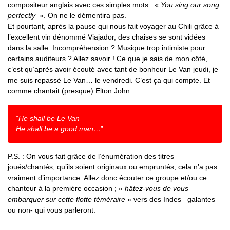
compositeur anglais avec ces simples mots : «
You sing our song
perfectly
». On ne le démentira pas.
Et pourtant, après la pause qui nous fait voyager au Chili grâce à
l’excellent vin dénommé Viajador, des chaises se sont vidées
dans la salle. Incompréhension ? Musique trop intimiste pour
certains auditeurs ? Allez savoir ! Ce que je sais de mon côté,
c’est qu’après avoir écouté avec tant de bonheur Le Van jeudi, je
me suis repassé Le Van… le vendredi. C’est ça qui compte. Et
comme chantait (presque) Elton John :
"
He shall be Le Van
He shall be a good man…
”
P.S. : On vous fait grâce de l’énumération des titres
joués/chantés, qu’ils soient originaux ou empruntés, cela n’a pas
vraiment d’importance. Allez donc écouter ce groupe et/ou ce
chanteur à la première occasion ; «
hâtez-vous de vous
embarquer sur cette flotte téméraire
» vers des Indes –galantes
ou non- qui vous parleront.