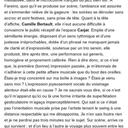
Fareins, quoi qu’il se produise sur scène, l’ambiance est assurée
et s’emmerder relève de la gageure : les soirées se dérouler sans
accroc et sont festives, sans prise de tête. Quant à la tête
d’affiche,
Camille Bertault
, elle n’eut aucune difficulté à
convaincre le public réceptif de l’espace
Carjat
. Emplie d’une
sémillante énergie, disposant d’un sens rythmique et d’une
justesse irréprochables, dotée d’un phrasé ne manquant jamais
de clarté et d’expressivité, soutenue par un trio serein, elle
produisit, titre après titre, une performance sui generis,
homogène et proprement calibrée. Rien à dire donc, si ce n’est
que, la première (bonne) impression passée, je m’étonnais de
n’adhérer à cette petite affaire musicale que du bout des oreilles.
Étais-je trop concentré sur ma boîte à images ? Étais-je venu
sans moi ? L’expression joyeusement vocale du voisinage
alentour était-elle en cause ? Je ne saurais vous dire, si ce n’est
qu’il m’apparut qu’ici ou là une forme irritante de superfétation
gesticulatoire m’agaça imperceptiblement. Qui sait si ce n’était
pas l’orientation musicale prise par l’artiste tenant le swing à une
distance respectable qui me désappointa. Je n’en sais foutre rien
et je ne perdrai pas trois minutes sur le sujet. Sur scène, arrive ce
qui survient ; et d’un lieu à l’autre je voyage plus souvent entre les