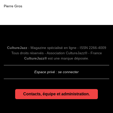
Pierre Gros
CultureJazz
- Magazine spécialisé en ligne - ISSN 2266-4009
Tous droits réservés - Association CultureJazz® - France
CultureJazz®
est une marque déposée.
Espace privé : se connecter
Contacts, équipe et administration.