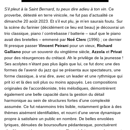
S’il pleut à la Saint Bernard, tu peux dire adieu à ton vin
. Ce
proverbe, détesté en terre vinicole, ne fut pas d’actualité ce
dimanche 20 août 2023. Et s’il eut plu, je m’en saurais foutu. Sur
la scène du farinier (décidément ce lieu est beau) je découvrai un
trio classique, piano / contrebasse / batterie – sauf que le piano
avait des bretelles – emmené par
Noé Clerc
(1996) ; ce dernier
fit presque passer
Vincent Peirani
pour un vieux,
Richard
Galliano
pour un souvenir du vingtième siècle,
Azzola
et
Privat
pour des résurgences du crétacé. Ah le privilège de la jeunesse !
Ses acolytes n’étant pas plus âgés que lui, ce fut donc une des
formes de l’avenir du jazz qui se présenta aux spectateurs, une
forme classique, à vrai dire, avec un leader et une rythmique qui
prit ici et là des soli plus ou moins appuyés. Les compositions
originales de l’accordéoniste, très mélodiques, démontrèrent
également une belle capacité dans la gestion du détail
harmonique au sein de structures fortes d’une complexité
assumée. Ce fut néanmoins très lisible, notamment grâce à des
thèmes aisément identifiables, et nourri d’une verve dynamique
propre à satisfaire un public en nombre. De belles envolées
lyriques, dénuées de boursouflure pédantesque, ponctuèrent