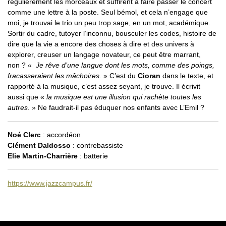
régulièrement les morceaux et suffirent à faire passer le concert
comme une lettre à la poste. Seul bémol, et cela n’engage que
moi, je trouvai le trio un peu trop sage, en un mot, académique.
Sortir du cadre, tutoyer l’inconnu, bousculer les codes, histoire de
dire que la vie a encore des choses à dire et des univers à
explorer, creuser un langage novateur, ce peut être marrant,
non ? «
Je rêve d’une langue dont les mots, comme des poings,
fracasseraient les mâchoires.
» C’est du
Cioran
dans le texte, et
rapporté à la musique, c’est assez seyant, je trouve. Il écrivit
aussi que «
la musique est une illusion qui rachète toutes les
autres
. » Ne faudrait-il pas éduquer nos enfants avec L’Emil ?
Noé Clerc
: accordéon
Clément Daldosso
: contrebassiste
Elie Martin-Charrière
: batterie
https://www.jazzcampus.fr/