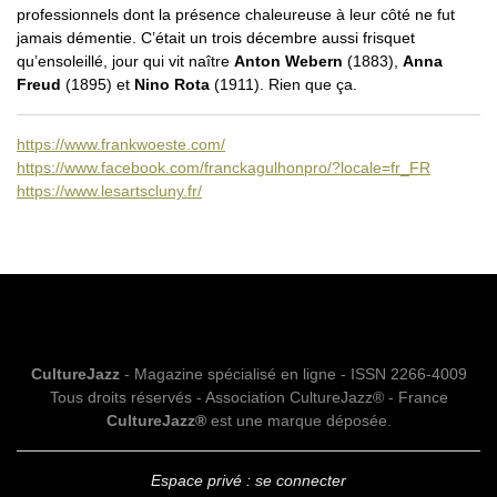
professionnels dont la présence chaleureuse à leur côté ne fut
jamais démentie. C’était un trois décembre aussi frisquet
qu’ensoleillé, jour qui vit naître
Anton Webern
(1883),
Anna
Freud
(1895) et
Nino Rota
(1911). Rien que ça.
https://www.frankwoeste.com/
https://www.facebook.com/franckagulhonpro/?locale=fr_FR
https://www.lesartscluny.fr/
CultureJazz
- Magazine spécialisé en ligne - ISSN 2266-4009
Tous droits réservés - Association CultureJazz® - France
CultureJazz®
est une marque déposée.
Espace privé : se connecter