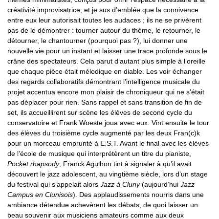
créativité improvisatrice, et je sus d’emblée que la connivence
entre eux leur autorisait toutes les audaces ; ils ne se privèrent
pas de le démontrer : tourner autour du thème, le retourner, le
détourner, le chantourner (pourquoi pas ?), lui donner une
nouvelle vie pour un instant et laisser une trace profonde sous le
crâne des spectateurs. Cela parut d’autant plus simple à l’oreille
que chaque pièce était mélodique en diable. Les voir échanger
des regards collaboratifs démontrant l’intelligence musicale du
projet accentua encore mon plaisir de chroniqueur qui ne s’était
pas déplacer pour rien. Sans rappel et sans transition de fin de
set, ils accueillirent sur scène les élèves de second cycle du
conservatoire et Frank Woeste joua avec eux. Vint ensuite le tour
des élèves du troisième cycle augmenté par les deux Fran(c)k
pour un morceau emprunté à E.S.T. Avant le final avec les élèves
de l’école de musique qui interprétèrent un titre du pianiste,
Pocket rhapsody
, Franck Agulhon tint à signaler à qu’il avait
découvert le jazz adolescent, au vingtième siècle, lors d’un stage
du festival qui s’appelait alors
Jazz à Cluny
(aujourd’hui
Jazz
Campus en Clunisois
). Des applaudissements nourris dans une
ambiance détendue achevèrent les débats, de quoi laisser un
beau souvenir aux musiciens amateurs comme aux deux