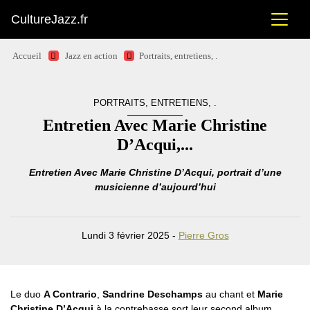
CultureJazz.fr
Accueil
Jazz en action
Portraits, entretiens, .
PORTRAITS, ENTRETIENS, .
Entretien Avec Marie Christine
D’Acqui,...
Entretien Avec Marie Christine D’Acqui, portrait d’une
musicienne d’aujourd’hui
Lundi 3 février 2025 -
Pierre Gros
Le duo
A Contrario
,
Sandrine Deschamps
au chant et
Marie
Christine D’Acqui
à la contrebasse sort leur second album