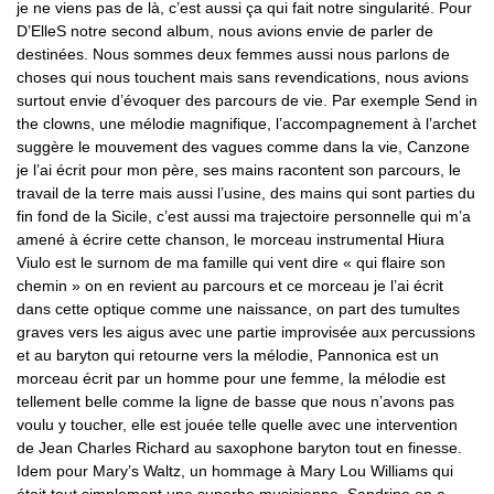
je ne viens pas de là, c’est aussi ça qui fait notre singularité. Pour
D’ElleS notre second album, nous avions envie de parler de
destinées. Nous sommes deux femmes aussi nous parlons de
choses qui nous touchent mais sans revendications, nous avions
surtout envie d’évoquer des parcours de vie. Par exemple Send in
the clowns, une mélodie magnifique, l’accompagnement à l’archet
suggère le mouvement des vagues comme dans la vie, Canzone
je l’ai écrit pour mon père, ses mains racontent son parcours, le
travail de la terre mais aussi l’usine, des mains qui sont parties du
fin fond de la Sicile, c’est aussi ma trajectoire personnelle qui m’a
amené à écrire cette chanson, le morceau instrumental Hiura
Viulo est le surnom de ma famille qui vent dire « qui flaire son
chemin » on en revient au parcours et ce morceau je l’ai écrit
dans cette optique comme une naissance, on part des tumultes
graves vers les aigus avec une partie improvisée aux percussions
et au baryton qui retourne vers la mélodie, Pannonica est un
morceau écrit par un homme pour une femme, la mélodie est
tellement belle comme la ligne de basse que nous n’avons pas
voulu y toucher, elle est jouée telle quelle avec une intervention
de Jean Charles Richard au saxophone baryton tout en finesse.
Idem pour Mary’s Waltz, un hommage à Mary Lou Williams qui
était tout simplement une superbe musicienne, Sandrine en a