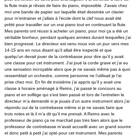
la flute mais je rêvais de faire du piano, impossible. J’avais chez
moi une bande de papier sur laquelle était dessinée un clavier
pour m’entrainer et j’allais à l’école dont la clef nous avait été
prêté pour travailler sur un vrai piano tout en continuant la flute.
Mes parents ont réussi à acheter un piano, pour moi ça a été un
véritable bonheur, pendant quelques années durant lesquelles j’ai
bien progressé. Le directeur est venu nous voir un jour vers mes
14-15 ans en nous disant qu’il allait être inspecté et que
quelqu’un devait jouer de la contrebasse pour dire qu’il y avait
une classe pour cet instrument. J‘ai joué la corde grave et j’ai eu
une sensation incroyable alors que je ne savais même pas à quoi
ressemblait un orchestre, comme personne ne l’utilisait je l’ai
prise chez moi. En fin de troisième j’ai appris qu’il y avait une
classe à horaire aménagé à Reims, j’ai passé le concours au
piano et en solfège qui s’est bien passé et lors de l’entretien le
directeur m’a demandé si je jouais d’un autre instrument alors j’ai
répondu oui de la contrebasse même si je ne savais faire que
trois notes et là il m’a dit qu’il me prenait. A Reims avec le
professeur de piano ça ne marchait pas très bien alors que le
professeur de contrebasse m’avait accueilli avec un grand sourire
et donc petit à petit j’ai opté pour cet instrument. Mes parents