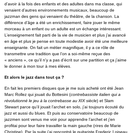
d’avoir à la fois des enfants et des adultes dans ma classe, qui
venaient d’autres environnements musicaux, beaucoup de
jazzman des gens qui venaient du théâtre, de la chanson. La
différence d’âge a été un enrichissement, faire jouer le même
morceau à un enfant ou un adulte est un échange intéressant.
L’enseignement fait parti de la vie de musicien et plus j’ai avancé
en âge et plus je pense en toute modestie avoir été une meilleure
enseignante. On fait un métier magnifique, il y a ce rôle de
transmettre une tradition que l’on a soi-même reçue des
« anciens », ce qu’il n’y a pas d’écrit sur une partition et ça j’aime
le donner à mon tour à mes élèves.
Et alors le jazz dans tout ça ?
En fait les premiers disques que je me suis acheté ont été Jean
Marc Rollez qui jouait du Bottesini (
contrebassiste italien qui a
révolutionné le jeu à la contrebasse au XIX siècle
) et Slam
Stewart parce qu’il jouait l’archet en solo, j’ai toujours écouté du
jazz et aussi du blues. Et puis au conservatoire beaucoup de
jazzmen sont venus me voir pour apprendre l’archet et j’en
profitai pour leur faire travailler la main gauche (rires de Marie
Christine). Par la suite j’ai rencontré le guitariste Frederic Loiseau