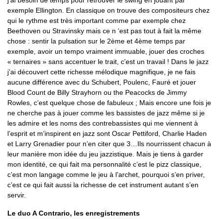
j’ai besoin de temps pour retrouver le swing en jouant par
exemple Ellington. En classique on trouve des compositeurs chez
qui le rythme est très important comme par exemple chez
Beethoven ou Stravinsky mais ce n ‘est pas tout à fait la même
chose : sentir la pulsation sur le 2ème et 4ème temps par
exemple, avoir un tempo vraiment immuable, jouer des croches
« ternaires » sans accentuer le trait, c’est un travail ! Dans le jazz
j’ai découvert cette richesse mélodique magnifique, je ne fais
aucune différence avec du Schubert, Poulenc, Fauré et jouer
Blood Count de Billy Strayhorn ou the Peacocks de Jimmy
Rowles, c’est quelque chose de fabuleux ; Mais encore une fois je
ne cherche pas à jouer comme les bassistes de jazz même si je
les admire et les noms des contrebassistes qui me viennent à
l’esprit et m’inspirent en jazz sont Oscar Pettiford, Charlie Haden
et Larry Grenadier pour n’en citer que 3…Ils nourrissent chacun à
leur manière mon idée du jeu jazzistique. Mais je tiens à garder
mon identité, ce qui fait ma personnalité c’est le pizz classique,
c’est mon langage comme le jeu à l’archet, pourquoi s’en priver,
c’est ce qui fait aussi la richesse de cet instrument autant s’en
servir.
Le duo A Contrario, les enregistrements