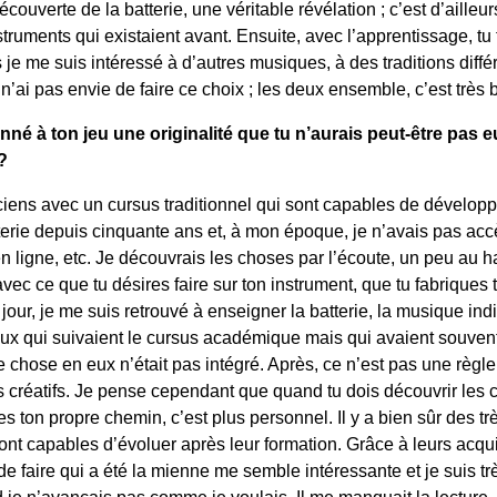
ouverte de la batterie, une véritable révélation ; c’est d’ailleurs
truments qui existaient avant. Ensuite, avec l’apprentissage, tu
s je me suis intéressé à d’autres musiques, à des traditions différ
 n’ai pas envie de faire ce choix ; les deux ensemble, c’est très 
onné à ton jeu une originalité que tu n’aurais peut-être pas eu
?
ciens avec un cursus traditionnel qui sont capables de développ
terie depuis cinquante ans et, à mon époque, je n’avais pas acc
en ligne, etc. Je découvrais les choses par l’écoute, un peu au h
avec ce que tu désires faire sur ton instrument, que tu fabriques 
 jour, je me suis retrouvé à enseigner la batterie, la musique ind
x qui suivaient le cursus académique mais qui avaient souvent 
 chose en eux n’était pas intégré. Après, ce n’est pas une règl
 créatifs. Je pense cependant que quand tu dois découvrir les 
crées ton propre chemin, c’est plus personnel. Il y a bien sûr des 
ont capables d’évoluer après leur formation. Grâce à leurs acqu
e faire qui a été la mienne me semble intéressante et je suis tr
nd je n’avançais pas comme je voulais. Il me manquait la lecture