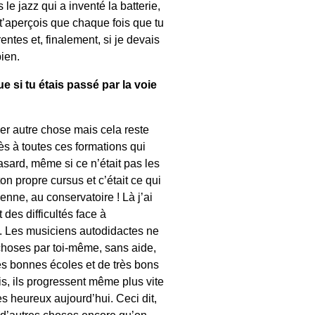
 le jazz qui a inventé la batterie,
 t’aperçois que chaque fois que tu
entes et, finalement, si je devais
bien.
e si tu étais passé par la voie
er autre chose mais cela reste
ès à toutes ces formations qui
asard, même si ce n’était pas les
ton propre cursus et c’était ce qui
ienne, au conservatoire ! Là j’ai
des difficultés face à
e. Les musiciens autodidactes ne
choses par toi-même, sans aide,
très bonnes écoles et de très bons
is, ils progressent même plus vite
ès heureux aujourd’hui. Ceci dit,
, d’autres choses encore qu’on