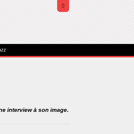
azz
ne interview à son image
.