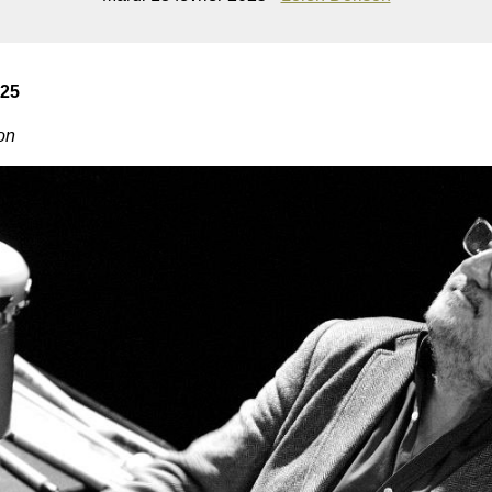
025
on