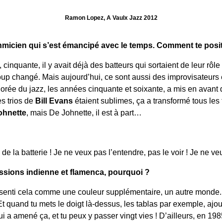
Ramon Lopez, A Vaulx Jazz 2012
ythmicien qui s’est émancipé avec le temps. Comment te posit
cinquante, il y avait déjà des batteurs qui sortaient de leur rôle
p changé. Mais aujourd’hui, ce sont aussi des improvisateurs 
 dorée du jazz, les années cinquante et soixante, a mis en ava
es trios de
Bill Evans
étaient sublimes, ça a transformé tous les t
ohnette
, mais De Johnette, il est à part…
n de la batterie ! Je ne veux pas l’entendre, pas le voir ! Je ne veu
ussions indienne et flamenca, pourquoi ?
’ai senti cela comme une couleur supplémentaire, un autre monde
. Et quand tu mets le doigt là-dessus, les tablas par exemple, ajou
i a amené ça, et tu peux y passer vingt vies ! D’ailleurs, en 198