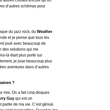
uves d’autres schémas pour
oque du jazz rock, du
Weather
onde et je pense que tous les
iment joué avec beaucoup de
er des solutions qui me
-là était plus porté sur
ellement, je joue beaucoup plus
utres aventures dans d’autres
maines ?
ur moi. On a fait cinq disques
rry Guy
qui est un
 partie de ma vie. C’est génial.
os sont incroyables. Quand tu les