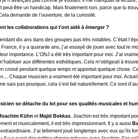
it peut-être un handicap. Mais finalement non, parce que tu tro
Cela demande de l’ouverture, de la curiosité.
nt les collaborations qui t’ont aidé à émerger ?
endant dix ans dans des groupes pas très notables. C’était l’ép
France, il y a quarante ans, j’ai essayé de jouer avec tout le m
 leur importance. L’ONJ a été très important pour moi. J’ai vra
m’habituer aux différentes esthétiques. Cela m’obligeait à trouv
 croisé pendant quelque temps m’apportait quelque chose. Celui
sation… Chaque musicien a vraiment été important pour moi. Actu
ne sais pas pourquoi, cela s’est fait naturellement. Ce sont d’a
icien se détache du lot pour ses qualités musicales et hu
Joachim Kühn
et
Majid Bekkas
. Joachim est très important po
nt et musicalement, il est très impressionnant. Il y a aussi
Ba
xtraordinaire. J’ai tellement joué longtemps avec eux qu’ils font
. Il y a aussi des petites choses prévues avec Joachim. Ses sol