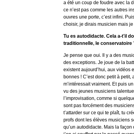
a été un coup de foudre avec la déc
ce n’est pas comme les autres ins
ouvres une porte, c’est infini. Pui
choisir, je dirais musicien mais je
Tu es autodidacte. Cela a-t’il d
traditionnelle, le conservatoire 
Je pense que oui. Il y a des musi
des exceptions. Je joue de la bat
existent aujourd’hui, aux vidéos 
bonnes ! C’est donc petit à petit, 
m’intéressait vraiment. Et puis un
vu des jeunes musiciens talentueu
l’improvisation, comme si quelque
sont pas forcément des musiciens
t’attarder sur ce qui te plaît, tu 
profs dont les élèves musiciens s
qu’un autodidacte. Mais la façon d
j’en ai souffert par le passé qua