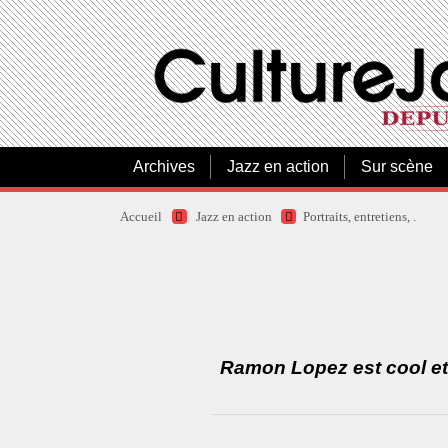
Archives
Jazz en action
Sur scène
Accueil
Jazz en action
Portraits, entretiens, .
Ramon Lopez est cool et 