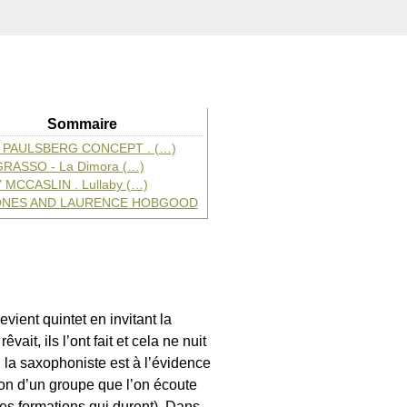
Sommaire
 PAULSBERG CONCEPT . (…)
GRASSO - La Dimora (…)
MCCASLIN . Lullaby (…)
ONES AND LAURENCE HOBGOOD
ient quintet en invitant la
it, ils l’ont fait et cela ne nuit
Si la saxophoniste est à l’évidence
 son d’un groupe que l’on écoute
 des formations qui durent). Dans