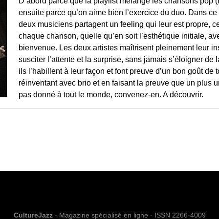
D’abord parce que la playlist mélange les chansons pop (la
ensuite parce qu’on aime bien l’exercice du duo. Dans ce c
deux musiciens partagent un feeling qui leur est propre, c
chaque chanson, quelle qu’en soit l’esthétique initiale, ave
bienvenue. Les deux artistes maîtrisent pleinement leur in
susciter l’attente et la surprise, sans jamais s’éloigner d
ils l’habillent à leur façon et font preuve d’un bon goût de 
réinventant avec brio et en faisant la preuve que un plus u
pas donné à tout le monde, convenez-en. A découvrir.
CultureJazz
- Magazine spécialisé en ligne - ISSN 2266-4009