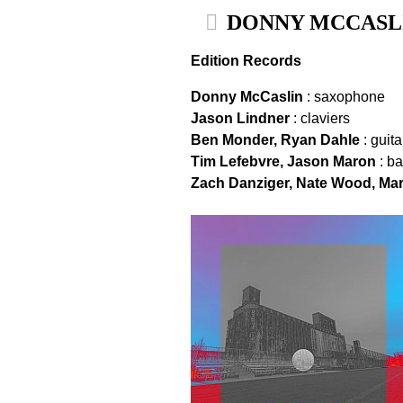
DONNY MCCASLIN .
Edition Records
Donny McCaslin
: saxophone
Jason Lindner
: claviers
Ben Monder, Ryan Dahle
: guita
Tim Lefebvre, Jason Maron
: b
Zach Danziger, Nate Wood, Mar