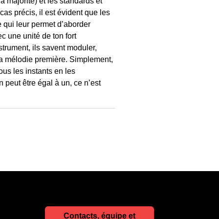
 majorité) et les standards et
as précis, il est évident que les
e qui leur permet d’aborder
c une unité de ton fort
strument, ils savent moduler,
e la mélodie première. Simplement,
tous les instants en les
n peut être égal à un, ce n’est
Contacts, équipe et