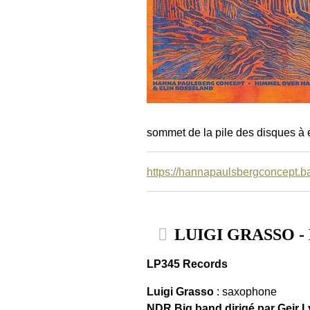
sommet de la pile des disques à 
https://hannapaulsbergconcept.
LUIGI GRASSO - L
LP345 Records
Luigi Grasso
: saxophone
NDR Big band dirigé par Geir 