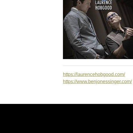
https://laurencehobgood.com/
https://www.benjonessinger.com/