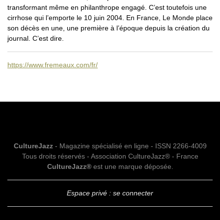
transformant même en philanthrope engagé. C’est toutefois une
cirrhose qui l’emporte le 10 juin 2004. En France, Le Monde place
son décès en une, une première à l’époque depuis la création du
journal. C’est dire.
https://www.fremeaux.com/fr/
CultureJazz
- Magazine spécialisé en ligne - ISSN 2266-4009
Tous droits réservés - Association CultureJazz® - France
CultureJazz®
est une marque déposée.
Espace privé : se connecter