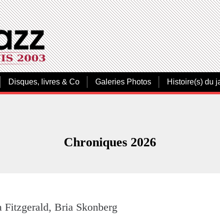
Disques, livres & Co
Galeries Photos
Histoire(s) du j
Chroniques 2026
 Fitzgerald, Bria Skonberg