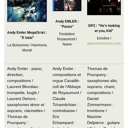
Andy EMLER :
DPZ : "He’s looking
"Pause"
at you, Kid"
Andy Emler MegaOctet :
Fondation
"E total"
Emotive /
Royaumont /
www.nemomusic.com
Naïve
La Buissonne / Harmonia
Mundi
Andy Emler : piano,
Andy Emler :
Thomas de
direction,
compositions et
Pourquery :
compositions /
orgue Cavaillé-
saxophones alto,
Laurent Blondiau :
coll de l’Abbaye
soprano, chant,
trompette, bugle /
de Royaumont /
compositions /
Laurent Dehors :
Claude
Daniel
saxophones ténor et
Tchamitchian :
Zimmermann :
soprano, clarinettes /
contrebasse /
trombone /
Thomas de
Eric
Maxime
Pourquery :
Echampard :
Delpierre : guitare