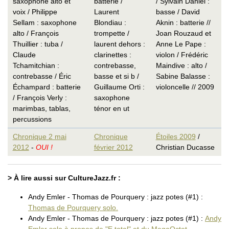
saxophone alto et
batterie /
/ Sylvain Daniel :
voix / Philippe
Laurent
basse / David
Sellam : saxophone
Blondiau :
Aknin : batterie //
alto / François
trompette /
Joan Rouzaud et
Thuillier : tuba /
laurent dehors :
Anne Le Pape :
Claude
clarinettes :
violon / Frédéric
Tchamitchian :
contrebasse,
Maindive : alto /
contrebasse / Éric
basse et si b /
Sabine Balasse :
Échampard : batterie
Guillaume Orti :
violoncelle // 2009
/ François Verly :
saxophone
marimbas, tablas,
ténor en ut
percussions
Chronique 2 mai
Chronique
Étoiles 2009
/
2012
-
OUI !
février 2012
Christian Ducasse
> À lire aussi sur CultureJazz.fr :
Andy Emler - Thomas de Pourquery : jazz potes (#1) :
Thomas de Pourquery solo.
Andy Emler - Thomas de Pourquery : jazz potes (#1) :
Andy
Emler solo à propos de "E total" et du MegaOctet.