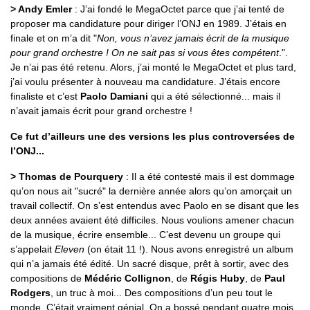
> Andy Emler
: J’ai fondé le MegaOctet parce que j’ai tenté de
proposer ma candidature pour diriger l’ONJ en 1989. J’étais en
finale et on m’a dit "
Non, vous n’avez jamais écrit de la musique
pour grand orchestre ! On ne sait pas si vous êtes compétent
.".
Je n’ai pas été retenu. Alors, j’ai monté le MegaOctet et plus tard,
j’ai voulu présenter à nouveau ma candidature. J’étais encore
finaliste et c’est
Paolo Damiani
qui a été sélectionné... mais il
n’avait jamais écrit pour grand orchestre !
Ce fut d’ailleurs une des versions les plus controversées de
l’ONJ...
> Thomas de Pourquery
: Il a été contesté mais il est dommage
qu’on nous ait "sucré" la dernière année alors qu’on amorçait un
travail collectif. On s’est entendus avec Paolo en se disant que les
deux années avaient été difficiles. Nous voulions amener chacun
de la musique, écrire ensemble... C’est devenu un groupe qui
s’appelait
Eleven
(on était 11 !). Nous avons enregistré un album
qui n’a jamais été édité. Un sacré disque, prêt à sortir, avec des
compositions de
Médéric Collignon
, de
Régis Huby
, de
Paul
Rodgers
, un truc à moi... Des compositions d’un peu tout le
monde. C’était vraiment génial. On a bossé pendant quatre mois