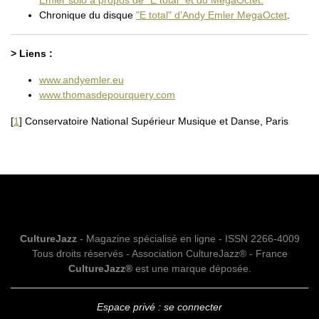
Chronique du disque
"E total" d’Andy Emler MegaOctet
.
> Liens :
www.andyemler.eu
www.thomasdepourquery.com
[
1
]
Conservatoire National Supérieur Musique et Danse, Paris
CultureJazz
- Magazine spécialisé en ligne - ISSN 2266-4009
Tous droits réservés - Association CultureJazz® - France
CultureJazz®
est une marque déposée.
Espace privé : se connecter