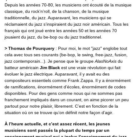
Depuis les années 70-80, les musiciens ont écouté de la musique
classique, du rock’n’roll, de la chanson, de la musique
traditionnelle, du jazz. Auparavant, les musiciens qui se
réclamaient du jazz s’inspiraient du jazz noir américain. Tous les
français qui ont joué entre les années 50 et les années 70
jouaient du jazz, du be-bop ou du jazz traditionnel.
> Thomas de Pourquery
: Pour moi, le mot "jazz" englobe tout
cela avec tous ses courants (be-bop, le swing, free-jazz, fusion,
jazz contemporain...). Je pense que le groupe
AlasNoAxis
du
batteur américain
Jim Black
est une vraie révolution qui fait
évoluer le jazz électrique. Auparavant, il y avait eu des
compositeurs essentiels comme Frank Zappa. Il y a énormément
de ramifications, énormément d’écoles, énormément de codes
disponibles. Pour des gens comme nous qui ne sommes pas
franchement impliqués dans un courant, on aime picorer un peu
partout pour notre plaisir, librement. C’est en fonction de la
situation où on se trouve qu’on définit notre façon d’agir.
À l’heure actuelle, et c’est assez récent, les jeunes
musiciens sont passés la plupart du temps par un
enseignement musical qui a inclus l’enseignement du jazz