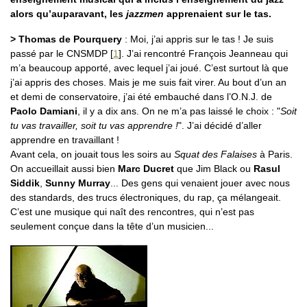
alors qu’auparavant, les
jazzmen
apprenaient sur le tas.
> Thomas de Pourquery
: Moi, j’ai appris sur le tas ! Je suis
passé par le CNSMDP
[
1
]
. J’ai rencontré François Jeanneau qui
m’a beaucoup apporté, avec lequel j’ai joué. C’est surtout là que
j’ai appris des choses. Mais je me suis fait virer. Au bout d’un an
et demi de conservatoire, j’ai été embauché dans l’O.N.J. de
Paolo Damiani
, il y a dix ans. On ne m’a pas laissé le choix : "
Soit
tu vas travailler, soit tu vas apprendre !
". J’ai décidé d’aller
apprendre en travaillant !
Avant cela, on jouait tous les soirs au
Squat des Falaises
à Paris.
On accueillait aussi bien
Marc Ducret
que Jim Black ou
Rasul
Siddik
,
Sunny Murray
... Des gens qui venaient jouer avec nous
des standards, des trucs électroniques, du rap, ça mélangeait.
C’est une musique qui naît des rencontres, qui n’est pas
seulement conçue dans la tête d’un musicien...