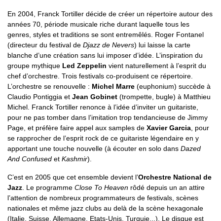
En 2004, Franck Tortiller décide de créer un répertoire autour des
années 70, période musicale riche durant laquelle tous les
genres, styles et traditions se sont entremêlés. Roger Fontanel
(directeur du festival de
Djazz de Nevers
) lui laisse la carte
blanche d’une création sans lui imposer d’idée. L’inspiration du
groupe mythique
Led Zeppelin
vient naturellement à l’esprit du
chef d’orchestre. Trois festivals co-produisent ce répertoire.
L’orchestre se renouvelle :
Michel Marre
(euphonium) succède à
Claudio Pontiggia et
Jean Gobinet
(trompette, bugle) à Matthieu
Michel. Franck Tortiller renonce à l’idée d’inviter un guitariste,
pour ne pas tomber dans l’imitation trop tendancieuse de Jimmy
Page, et préfère faire appel aux samples de
Xavier Garcia
, pour
se rapprocher de l’esprit rock de ce guitariste légendaire en y
apportant une touche nouvelle (à écouter en solo dans
Dazed
And Confused
et
Kashmir
).
C’est en 2005 que cet ensemble devient l’
Orchestre National de
Jazz
. Le programme
Close To Heaven
rôdé depuis un an attire
l’attention de nombreux programmateurs de festivals, scènes
nationales et même jazz clubs au delà de la scène hexagonale
(Italie, Suisse, Allemagne, Etats-Unis, Turquie...). Le disque est