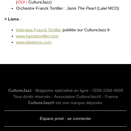
(
OUI !
CultureJazz)
Orchestre Franck Tortiller :
Janis The Pearl
(Lalel MCO)
> Liens
:
Interview Franck Tortiller
publiée sur CultureJazz.fr
www.francktortiller.com
www.labelmco.com
CultureJazz
- Magazine spécialisé en ligne - ISSN 2266-4009
Tous droits réservés - Association CultureJazz® - France
CultureJazz®
est une marque déposée.
Espace privé : se connecter