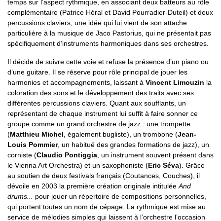
temps sur l’aspect rythmique, en associant deux batteurs au rôle
complémentaire (Patrice Héral et David Pourradier-Duteil) et deux
percussions claviers, une idée qui lui vient de son attache
particulière à la musique de Jaco Pastorius, qui ne présentait pas
spécifiquement d’instruments harmoniques dans ses orchestres.
Il décide de suivre cette voie et refuse la présence d’un piano ou
d’une guitare. Il se réserve pour rôle principal de jouer les
harmonies et accompagnements, laissant à
Vincent Limouzin
la
coloration des sons et le développement des traits avec ses
différentes percussions claviers. Quant aux soufflants, un
représentant de chaque instrument lui suffit à faire sonner ce
groupe comme un grand orchestre de jazz : une trompette
(
Matthieu Michel
, également bugliste), un trombone (
Jean-
Louis Pommier
, un habitué des grandes formations de jazz), un
corniste (
Claudio Pontiggia
, un instrument souvent présent dans
le Vienna Art Orchestra) et un saxophoniste (
Eric Séva
). Grâce
au soutien de deux festivals français (Coutances, Couches), il
dévoile en 2003 la première création originale intitulée
And
drums...
pour jouer un répertoire de compositions personnelles,
qui portent toutes un nom de cépage. La rythmique est mise au
service de mélodies simples qui laissent à l’orchestre l’occasion