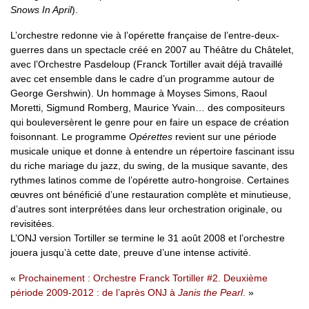
Snows In April
).
L’orchestre redonne vie à l’opérette française de l’entre-deux-
guerres dans un spectacle créé en 2007 au Théâtre du Châtelet,
avec l’Orchestre Pasdeloup (Franck Tortiller avait déjà travaillé
avec cet ensemble dans le cadre d’un programme autour de
George Gershwin). Un hommage à Moyses Simons, Raoul
Moretti, Sigmund Romberg, Maurice Yvain… des compositeurs
qui bouleversèrent le genre pour en faire un espace de création
foisonnant. Le programme
Opérettes
revient sur une période
musicale unique et donne à entendre un répertoire fascinant issu
du riche mariage du jazz, du swing, de la musique savante, des
rythmes latinos comme de l’opérette autro-hongroise. Certaines
œuvres ont bénéficié d’une restauration complète et minutieuse,
d’autres sont interprétées dans leur orchestration originale, ou
revisitées.
L’ONJ version Tortiller se termine le 31 août 2008 et l’orchestre
jouera jusqu’à cette date, preuve d’une intense activité.
Prochainement : Orchestre Franck Tortiller #2. Deuxième
période 2009-2012 : de l’après ONJ à
Janis the Pearl
.