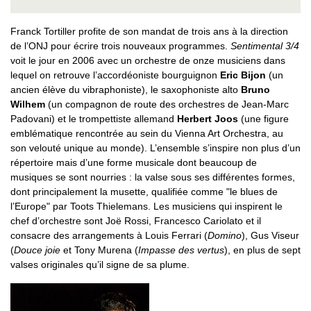
Franck Tortiller profite de son mandat de trois ans à la direction
de l’ONJ pour écrire trois nouveaux programmes.
Sentimental 3/4
voit le jour en 2006 avec un orchestre de onze musiciens dans
lequel on retrouve l’accordéoniste bourguignon
Eric Bijon
(un
ancien élève du vibraphoniste), le saxophoniste alto
Bruno
Wilhem
(un compagnon de route des orchestres de Jean-Marc
Padovani) et le trompettiste allemand
Herbert Joos
(une figure
emblématique rencontrée au sein du Vienna Art Orchestra, au
son velouté unique au monde). L’ensemble s’inspire non plus d’un
répertoire mais d’une forme musicale dont beaucoup de
musiques se sont nourries : la valse sous ses différentes formes,
dont principalement la musette, qualifiée comme "le blues de
l’Europe" par Toots Thielemans. Les musiciens qui inspirent le
chef d’orchestre sont Joë Rossi, Francesco Cariolato et il
consacre des arrangements à Louis Ferrari (
Domino
), Gus Viseur
(
Douce joie
et Tony Murena (
Impasse des vertus
), en plus de sept
valses originales qu’il signe de sa plume.