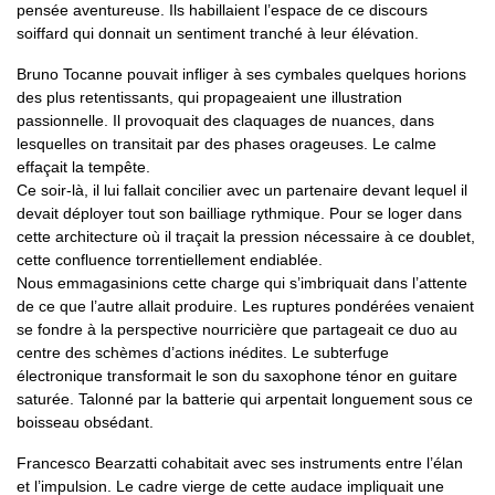
pensée aventureuse. Ils habillaient l’espace de ce discours
soiffard qui donnait un sentiment tranché à leur élévation.
Bruno Tocanne pouvait infliger à ses cymbales quelques horions
des plus retentissants, qui propageaient une illustration
passionnelle. Il provoquait des claquages de nuances, dans
lesquelles on transitait par des phases orageuses. Le calme
effaçait la tempête.
Ce soir-là, il lui fallait concilier avec un partenaire devant lequel il
devait déployer tout son bailliage rythmique. Pour se loger dans
cette architecture où il traçait la pression nécessaire à ce doublet,
cette confluence torrentiellement endiablée.
Nous emmagasinions cette charge qui s’imbriquait dans l’attente
de ce que l’autre allait produire. Les ruptures pondérées venaient
se fondre à la perspective nourricière que partageait ce duo au
centre des schèmes d’actions inédites. Le subterfuge
électronique transformait le son du saxophone ténor en guitare
saturée. Talonné par la batterie qui arpentait longuement sous ce
boisseau obsédant.
Francesco Bearzatti cohabitait avec ses instruments entre l’élan
et l’impulsion. Le cadre vierge de cette audace impliquait une