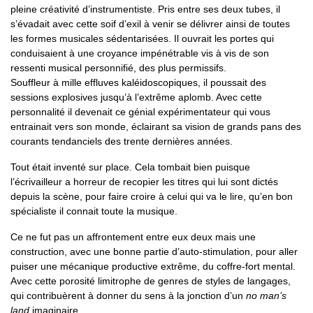
pleine créativité d’instrumentiste. Pris entre ses deux tubes, il
s’évadait avec cette soif d’exil à venir se délivrer ainsi de toutes
les formes musicales sédentarisées. Il ouvrait les portes qui
conduisaient à une croyance impénétrable vis à vis de son
ressenti musical personnifié, des plus permissifs.
Souffleur à mille effluves kaléidoscopiques, il poussait des
sessions explosives jusqu’à l’extrême aplomb. Avec cette
personnalité il devenait ce génial expérimentateur qui vous
entrainait vers son monde, éclairant sa vision de grands pans des
courants tendanciels des trente dernières années.
Tout était inventé sur place. Cela tombait bien puisque
l’écrivailleur a horreur de recopier les titres qui lui sont dictés
depuis la scène, pour faire croire à celui qui va le lire, qu’en bon
spécialiste il connait toute la musique.
Ce ne fut pas un affrontement entre eux deux mais une
construction, avec une bonne partie d’auto-stimulation, pour aller
puiser une mécanique productive extrême, du coffre-fort mental.
Avec cette porosité limitrophe de genres de styles de langages,
qui contribuèrent à donner du sens à la jonction d’un
no man’s
land
imaginaire.