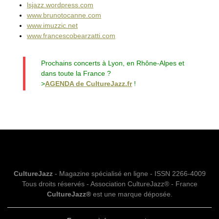
lsjazz.wordpress.com
www.brunotocanne.com
www.imuzzic.net
www.francescobearzatti.com
Prochains concerts à Lyon, en Rhône-Alpes et
dans toute la France ?
>
AGENDA de CultureJazz.fr
!
CultureJazz
- Magazine spécialisé en ligne - ISSN 2266-4009
Tous droits réservés - Association CultureJazz® - France
CultureJazz®
est une marque déposée.