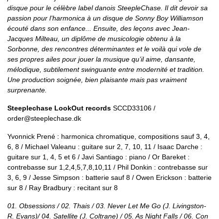
disque pour le célèbre label danois SteepleChase. Il dit devoir sa
passion pour l’harmonica à un disque de Sonny Boy Williamson
écouté dans son enfance... Ensuite, des leçons avec Jean-
Jacques Milteau, un diplôme de musicologie obtenu à la
Sorbonne, des rencontres déterminantes et le voilà qui vole de
ses propres ailes pour jouer la musique qu’il aime, dansante,
mélodique, subtilement swinguante entre modernité et tradition.
Une production soignée, bien plaisante mais pas vraiment
surprenante.
Steeplechase LookOut records
SCCD33106 /
order@steeplechase.dk
Yvonnick Prené : harmonica chromatique, compositions sauf 3, 4,
6, 8 / Michael Valeanu : guitare sur 2, 7, 10, 11 / Isaac Darche :
guitare sur 1, 4, 5 et 6 / Javi Santiago : piano / Or Bareket :
contrebasse sur 1,2,4,5,7,8,10,11 / Phil Donkin : contrebasse sur
3, 6, 9 / Jesse Simpson : batterie sauf 8 / Owen Erickson : batterie
sur 8 / Ray Bradbury : recitant sur 8
01. Obsessions / 02. Thais / 03. Never Let Me Go (J. Livingston-
R. Evans)/ 04. Satellite (J. Coltrane) / 05. As Night Falls / 06. Con