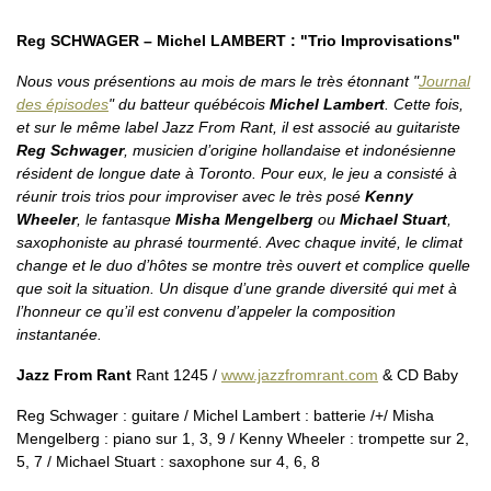
Reg SCHWAGER – Michel LAMBERT : "Trio Improvisations"
Nous vous présentions au mois de mars le très étonnant "
Journal
des épisodes
" du batteur québécois
Michel Lambert
. Cette fois,
et sur le même label Jazz From Rant, il est associé au guitariste
Reg Schwager
, musicien d’origine hollandaise et indonésienne
résident de longue date à Toronto. Pour eux, le jeu a consisté à
réunir trois trios pour improviser avec le très posé
Kenny
Wheeler
, le fantasque
Misha Mengelberg
ou
Michael Stuart
,
saxophoniste au phrasé tourmenté. Avec chaque invité, le climat
change et le duo d’hôtes se montre très ouvert et complice quelle
que soit la situation. Un disque d’une grande diversité qui met à
l’honneur ce qu’il est convenu d’appeler la composition
instantanée.
Jazz From Rant
Rant 1245 /
www.jazzfromrant.com
& CD Baby
Reg Schwager : guitare / Michel Lambert : batterie /+/ Misha
Mengelberg : piano sur 1, 3, 9 / Kenny Wheeler : trompette sur 2,
5, 7 / Michael Stuart : saxophone sur 4, 6, 8