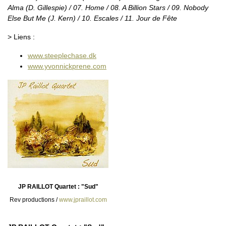
Alma (D. Gillespie) / 07. Home / 08. A Billion Stars / 09. Nobody
Else But Me (J. Kern) / 10. Escales / 11. Jour de Fête
> Liens :
www.steeplechase.dk
www.yvonnickprene.com
JP RAILLOT Quartet : "Sud"
Rev productions /
www.jpraillot.com