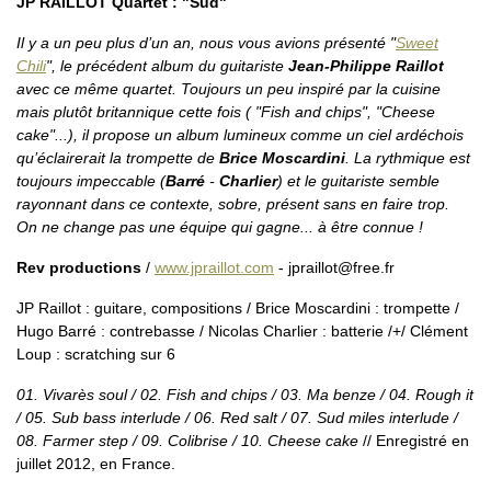
JP RAILLOT Quartet : "Sud"
Il y a un peu plus d’un an, nous vous avions présenté "
Sweet
Chili
", le précédent album du guitariste
Jean-Philippe Raillot
avec ce même quartet. Toujours un peu inspiré par la cuisine
mais plutôt britannique cette fois ( "Fish and chips", "Cheese
cake"...), il propose un album lumineux comme un ciel ardéchois
qu’éclairerait la trompette de
Brice Moscardini
. La rythmique est
toujours impeccable (
Barré
-
Charlier
) et le guitariste semble
rayonnant dans ce contexte, sobre, présent sans en faire trop.
On ne change pas une équipe qui gagne... à être connue !
Rev productions
/
www.jpraillot.com
- jpraillot@free.fr
JP Raillot : guitare, compositions / Brice Moscardini : trompette /
Hugo Barré : contrebasse / Nicolas Charlier : batterie /+/ Clément
Loup : scratching sur 6
01. Vivarès soul / 02. Fish and chips / 03. Ma benze / 04. Rough it
/ 05. Sub bass interlude / 06. Red salt / 07. Sud miles interlude /
08. Farmer step / 09. Colibrise / 10. Cheese cake
// Enregistré en
juillet 2012, en France.