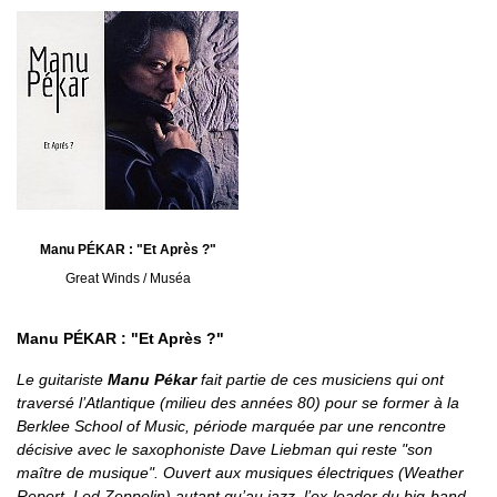
Manu PÉKAR : "Et Après ?"
Great Winds / Muséa
Manu PÉKAR : "Et Après ?"
Le guitariste
Manu Pékar
fait partie de ces musiciens qui ont
traversé l’Atlantique (milieu des années 80) pour se former à la
Berklee School of Music, période marquée par une rencontre
décisive avec le saxophoniste Dave Liebman qui reste "son
maître de musique". Ouvert aux musiques électriques (Weather
Report, Led Zeppelin) autant qu’au jazz, l’ex-leader du big-band