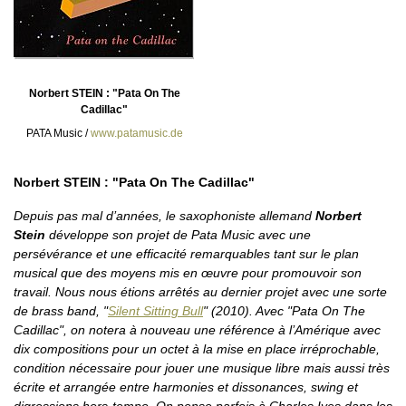
Norbert STEIN : "Pata On The
Cadillac"
PATA Music /
www.patamusic.de
Norbert STEIN : "Pata On The Cadillac"
Depuis pas mal d’années, le saxophoniste allemand
Norbert
Stein
développe son projet de Pata Music avec une
persévérance et une efficacité remarquables tant sur le plan
musical que des moyens mis en œuvre pour promouvoir son
travail. Nous nous étions arrêtés au dernier projet avec une sorte
de brass band, "
Silent Sitting Bull
" (2010). Avec "Pata On The
Cadillac", on notera à nouveau une référence à l’Amérique avec
dix compositions pour un octet à la mise en place irréprochable,
condition nécessaire pour jouer une musique libre mais aussi très
écrite et arrangée entre harmonies et dissonances, swing et
digressions hors-tempo. On pense parfois à Charles Ives dans les