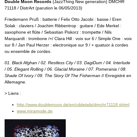
Double Moon Records
(JazzThing New generation) DMCHR
71118 / DistrArt (parution le 06/05/2013)
Friedemann Pruß : batterie / Felix Otto Jacobi : basse / Eren
Solak : claviers / Joachim Ribbentrop : guitare / Ede Merkel :
saxophone et flûte / Sebastian Piskorz : trompette / Nils
Marquardt : trombone /+/ Clara Hill : voix sur 6 / Simple One : voix
sur 8 / Jan Paul Herzer : electronique sur 9 / + quatuor à cordes
ou ensemble de cordes.
01. Black Afghan / 02. Restless City / 03. DagiDum / 04. Interlude
/ 05. Elegant Rolling / 06. Glacial Moraine / 07. Pomerania / 08.
Shade Of Ivory / 09. The Story Of The Fisherman
// Enregistré en
Allemagne.
> Liens :
http://www.doublemoon.de/en/cddetails/dmchr71118.shtml
www.miramode.de