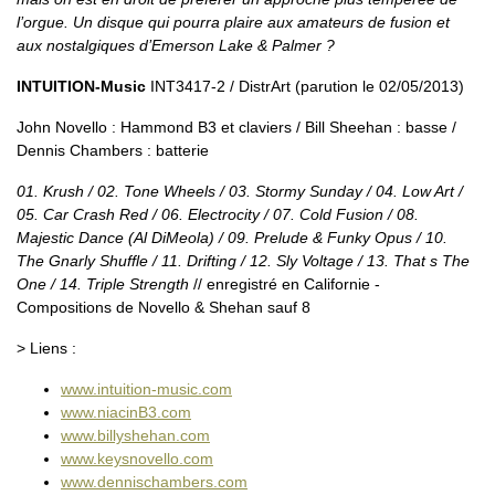
l’orgue. Un disque qui pourra plaire aux amateurs de fusion et
aux nostalgiques d’Emerson Lake & Palmer ?
INTUITION-Music
INT3417-2 / DistrArt (parution le 02/05/2013)
John Novello : Hammond B3 et claviers / Bill Sheehan : basse /
Dennis Chambers : batterie
01. Krush / 02. Tone Wheels / 03. Stormy Sunday / 04. Low Art /
05. Car Crash Red / 06. Electrocity / 07. Cold Fusion / 08.
Majestic Dance (Al DiMeola) / 09. Prelude & Funky Opus / 10.
The Gnarly Shuffle / 11. Drifting / 12. Sly Voltage / 13. That s The
One / 14. Triple Strength
// enregistré en Californie -
Compositions de Novello & Shehan sauf 8
> Liens :
www.intuition-music.com
www.niacinB3.com
www.billyshehan.com
www.keysnovello.com
www.dennischambers.com