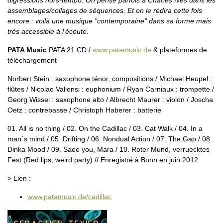
assemblages/collages de séquences. Et on le redira cette fois
encore : voilà une musique "contemporaine" dans sa forme mais
très accessible à l’écoute.
PATA Music
PATA 21 CD /
www.patamusic.de
& plateformes de
téléchargement
Norbert Stein : saxophone ténor, compositions / Michael Heupel :
flûtes / Nicolao Valiensi : euphonium / Ryan Carniaux : trompette /
Georg Wissel : saxophone alto / Albrecht Maurer : violon / Joscha
Oetz : contrebasse / Christoph Haberer : batterie
01. All is no thing / 02. On the Cadillac / 03. Cat Walk / 04. In a
man´s mind / 05. Drifting / 06. Nondual Action / 07. The Gap / 08.
Dinka Mood / 09. Saee you, Mara / 10. Roter Mund, verruecktes
Fest (Red lips, weird party) // Enregistré à Bonn en juin 2012
> Lien :
www.patamusic.de/cadillac