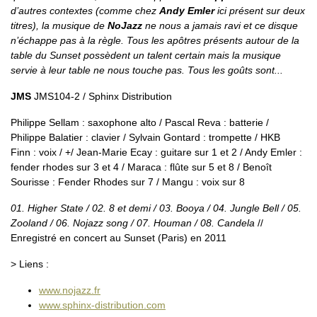
d’autres contextes (comme chez
Andy Emler
ici présent sur deux
titres), la musique de
NoJazz
ne nous a jamais ravi et ce disque
n’échappe pas à la règle. Tous les apôtres présents autour de la
table du Sunset possèdent un talent certain mais la musique
servie à leur table ne nous touche pas. Tous les goûts sont...
JMS
JMS104-2 / Sphinx Distribution
Philippe Sellam : saxophone alto / Pascal Reva : batterie /
Philippe Balatier : clavier / Sylvain Gontard : trompette / HKB
Finn : voix / +/ Jean-Marie Ecay : guitare sur 1 et 2 / Andy Emler :
fender rhodes sur 3 et 4 / Maraca : flûte sur 5 et 8 / Benoît
Sourisse : Fender Rhodes sur 7 / Mangu : voix sur 8
01. Higher State / 02. 8 et demi / 03. Booya / 04. Jungle Bell / 05.
Zooland / 06. Nojazz song / 07. Houman / 08. Candela
//
Enregistré en concert au Sunset (Paris) en 2011
> Liens :
www.nojazz.fr
www.sphinx-distribution.com