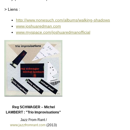
> Liens :
http://www.nonesuch.com/albums/walking-shadows
www.joshuaredman.com
www.myspace.com/joshuaredmanofficial
Reg SCHWAGER – Michel
LAMBERT : "Trio Improvisations"
Jazz From Rant /
www.jazzfromrant.com
(2013)