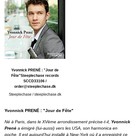
Yvonnick PRENÉ : "Jour de
Fête"Steeplechase records
SCCD33106 /
order@steeplechase.dk
Steeplechase / steeplechase.dk
Yvonnick PRENÉ : "Jour de Fête"
Né à Paris, dans le XVème arrondissement précise-t-il,
Yvonnick
Prené
a émigré (lui-aussi) vers les USA, son harmonica en
poche. Il est aujourd’hui installé à New-York où il a enregistré ce