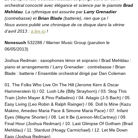
orchestral concocté avec élégance et science par le pianiste
Brad
Mehldau
. La rythmique est assurée par
Larry Grenadier
(contrebasse) et
Brian Blade
(batterie), rien que ça !
Nous avons publié une chronique de ce disque dans la vitrine
d’avril 2013 :
à lire ici
!
Nonesuch
532288 / Warner Music Group (parution le
06/05/2013)
Joshua Redman : saxophones ténor et soprano / Brad Mehldau :
piano et arrangements / Larry Grenadier : contrebasse / Brian
Blade : batterie / Ensemble orchestral dirigé par Dan Coleman
01. The Folks Who Live On The Hill (Jerome Kern & Oscar
Hammerstein Ii) / 02. Lush Life (Billy Strayhorn) / 03. Stop This
Train (John Mayer & Pino Palladino) / 04. Adagio (J-S Bach) / 05.
Easy Living (Leo Robin & Ralph Rainger) / 06. Doll Is Mine (Kazu
Makino, Amedeo Maria Pace & Simone Maria Pace) / 07. Infant
Eyes (Wayne Shorter) / 08. Let It Be (Lennon-McCartney) / 09.
Final Hour (Joshua Redman) / 10. Last Glimpse Of Gotham (Brad
Mehldau) / 11. Stardust (Hoagy Carmichael) / 12. Let Me Down
Easy (Joshua Redman)