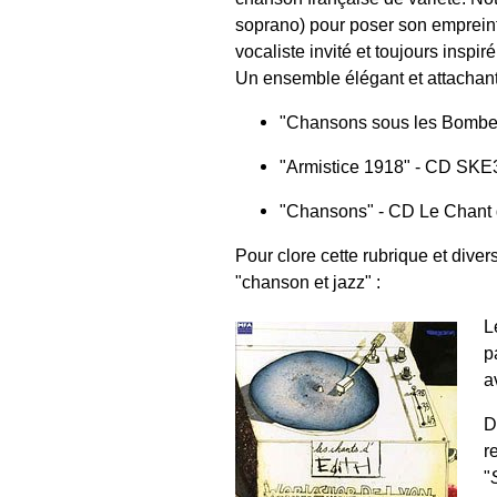
soprano) pour poser son empreinte 
vocaliste invité et toujours inspiré
Un ensemble élégant et attachant 
"Chansons sous les Bombe
"Armistice 1918" - CD SKE
"Chansons" - CD Le Chant 
Pour clore cette rubrique et dive
"chanson et jazz" :
L
p
a
D
r
"