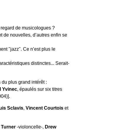
n regard de musicologues ?
 de nouvelles, d’autres enfin se
nt "jazz". Ce n’est plus le
actéristiques distinctes... Serait-
 du plus grand intérêt :
l Yvinec
, épaulés sur six titres
04)].
uis Sclavis
,
Vincent Courtois
et
 Turner
-violoncelle-,
Drew