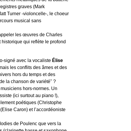
registres graves (Mark
tt Turner -violoncelle-, le choeur
parcours musical sans
 rappeler les œuvres de Charles
istorique qui reflète le profond
o-signé avec la vocaliste
Élise
 mais les conflits des âmes et des
univers hors du temps et des
"de la chanson de variété" ?
es musiciens hors-normes. Un
iste (ici surtout au piano !),
ilement poétiques (Christophe
(Elise Caron) et l’accordéoniste
mélodies de Poulenc que vers la
is (clarinette basse et saxophone