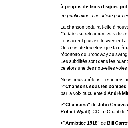
à propos de trois disques pub
[
re-publication d’un article paru
La chanson séduirait-elle à nouv
Certains se retournent vers des 
consacrent plus exclusivement au ré
On constate toutefois que la dém
répertoire de Broadway au swing
Les subtilités sont dans les nuanc
ce alors une des nouvelles voies 
Nous nous arrêtons ici sur trois p
>
"Chansons sous les bombes 
par la voix truculente d’
André Min
>
"Chansons"
de
John Greaves
Robert Wyatt
) [CD Le Chant du 
>
"Armistice 1918"
de
Bill Carr