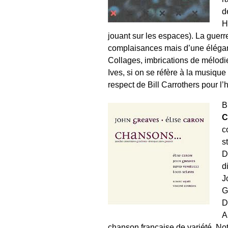
d
H
jouant sur les espaces). La guerre
complaisances mais d’une élégan
Collages, imbrications de mélodie
Ives, si on se réfère à la musiqu
respect de Bill Carrothers pour l’
B
C
c
s
D
d
J
G
D
A
chanson française de variété. Not