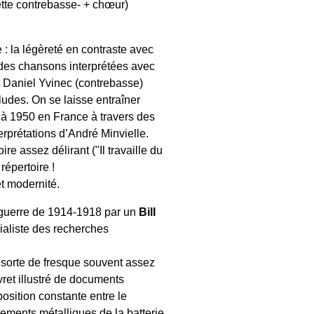
ette contrebasse- + chœur)
re : la légèreté en contraste avec
ix des chansons interprétées avec
t Daniel Yvinec (contrebasse)
rludes. On se laisse entraîner
 à 1950 en France à travers des
erprétations d’André Minvielle.
ire assez délirant ("Il travaille du
répertoire !
t modernité.
la guerre de 1914-1918 par un
Bill
ialiste des recherches
 sorte de fresque souvent assez
ret illustré de documents
osition constante entre le
lements métalliques de la batterie