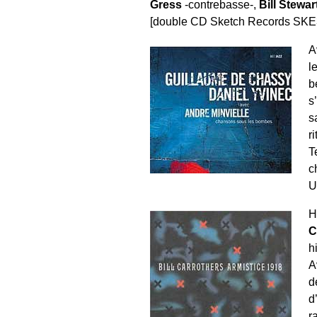
Gress
-contrebasse-,
Bill Stewar
[double CD Sketch Records SKE3
A
l
b
s
s
r
T
c
U
H
C
h
A
d
d
r