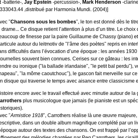
t
-batterie-,
Jay Epstein
-percussion-,
Mark Henderson
-clarin
33043.44 ,distribué par Harmonia Mundi. (2004)]
vec "
Chansons sous les bombes
", le ton est donné dès le tit
e drame... Ce disque retient l’attention à plus d’un titre. Le cho
eaucoup de finesse par la paire Guillaume de Chassy (piano) e
’articule autour du leitmotiv de "l’âme des poètes" repris en inte
ans difficultés dans l’évocation d’une époque : les années 1930
itournelles souvent bien connues. Cerises sur ce gâteau : les int
endre ou ironique ("la ballade irlandaise", "le petit bal perdu"), vo
hapeau", "la môme caoutchouc"), le gascon fait merveille sur ce 
n disque qui traverse le temps avec aisance entre classicisme e
istoire encore avec le travail effectué avec minutie autour de 
arrothers
plus musicologue que jamais (le pianiste est un spéc
istoriques).
vec "
Armistice 1918
", Carrothers réalise là une œuvre majeure,
escriptive, dans un double album magnifique complété par un liv
’époque autour des textes des chansons. On est frappé par l’opp
affinement des mélodies chantées par Peg Carrothers, les cisail