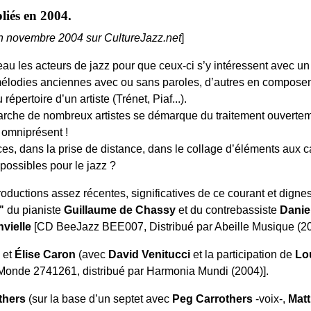
liés en 2004.
 en novembre 2004 sur CultureJazz.net
]
eau les acteurs de jazz pour que ceux-ci s’y intéressent avec u
mélodies anciennes avec ou sans paroles, d’autres en composent
pertoire d’un artiste (Trénet, Piaf...).
arche de nombreux artistes se démarque du traitement ouverteme
 omniprésent !
es, dans la prise de distance, dans le collage d’éléments aux car
possibles pour le jazz ?
roductions assez récentes, significatives de ce courant et dignes
"
du pianiste
Guillaume de Chassy
et du contrebassiste
Danie
vielle
[CD BeeJazz BEE007, Distribué par Abeille Musique (20
et
Élise Caron
(avec
David Venitucci
et la participation de
Lo
Monde 2741261, distribué par Harmonia Mundi (2004)].
others
(sur la base d’un septet avec
Peg Carrothers
-voix-,
Matt