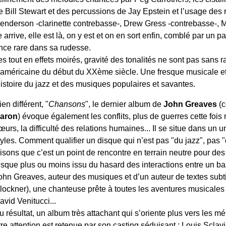
e Bill Stewart et des percussions de Jay Epstein et l’usage des 
enderson -clarinette contrebasse-, Drew Gress -contrebasse-, Ma
 arrive, elle est là, on y est et on en sort enfin, comblé par un 
ce rare dans sa rudesse.
s tout en effets moirés, gravité des tonalités ne sont pas sans
e américaine du début du XXème siècle. Une fresque musicale et h
histoire du jazz et des musiques populaires et savantes.
ien différent, "
Chansons
", le dernier album de
John Greaves
(c
aron
) évoque également les conflits, plus de guerres cette fois
œurs, la difficulté des relations humaines... Il se situe dans un 
tyles. Comment qualifier un disque qui n’est pas "du jazz", pas 
isons que c’est un point de rencontre en terrain neutre pour d
isque plus ou moins issu du hasard des interactions entre un bass
ohn Greaves, auteur des musiques et d’un auteur de textes subt
lockner), une chanteuse prête à toutes les aventures musicales 
avid Venitucci...
u résultat, un album très attachant qui s’oriente plus vers les 
re attention est retenue par son casting séduisant : Louis Sclav