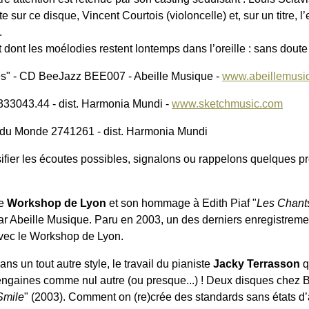
sur ce disque, Vincent Courtois (violoncelle) et, sur un titre, l’e
.
dont les moélodies restent lontemps dans l’oreille : sans doute
s" - CD BeeJazz BEE007 - Abeille Musique -
www.abeillemusi
333043.44 - dist. Harmonia Mundi -
www.sketchmusic.com
du Monde 2741261 - dist. Harmonia Mundi
rsifier les écoutes possibles, signalons ou rappelons quelques p
e
Workshop de Lyon
et son hommage à Edith Piaf "
Les Chants
ar Abeille Musique. Paru en 2003, un des derniers enregistreme
vec le Workshop de Lyon.
ans un tout autre style, le travail du pianiste
Jacky Terrasson
q
engaines comme nul autre (ou presque...) ! Deux disques chez B
Smile
" (2003). Comment on (re)crée des standards sans états d’