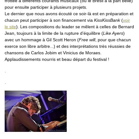
frottée à différents courants musicaux (où le Brésil a la part belle)
pour ensuite participer à plusieurs projets.
Le dernier que nous avons écouté ce soir-là est en préparation et
chacun peut participer à son financement via
KissKissBank
(
voir
le site
). Les compositions du leader se mêlent à celles de Bernard
Jean, toujours à la limite de la rupture d’équilibre (
Like Ayers
)
avec un hommage à Gil Scott Heron (
Free will
, pour que chacun
exerce son libre arbitre...) et des interprétations très réussies de
chansons de Carlos Jobim et Vinicius de Moraes.
Applaudissements nourris et beau départ du festival !
.
.