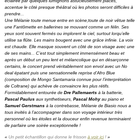
éclairée par quelques lumignons astucieusement placés,
accentue le côté presque théâtral où les photos seront difficiles à
prendre...
Une Mélanie toute menue entre en scène,toute de noir vêtue telle
une Fantômette en ballerines se mouvant comme un félin. Ses
yeux sont souvent fermés ou implorent le ciel, surtout lorqu’elle
utilise sa flûte. Les mains bougent avec une grâce infinie. La voix
est chaude. Elle masque souvent un côté de son visage avec une
de ses mains... C’est tout simplement immensément beau et
après un début un peu lent et mélancolique qui en désarçonne
certains, le concert prend véritablement son envol avec un
No
deal
épatant puis une sensationnelle reprise d’
Afro Blue
(composition de Mongo Santamaria connue pour l’interprétation
de Coltrane) qui achève de convaincre les plus rétifs.
Formidablement entourée de
Dre Pallemaerts
à la batterie,
Pascal Paulus
aux synthetiseurs,
Pascal Mohy
au piano et
Samuel Gerstmans
à la contrebasse, Mélanie de Biasio nous a
tous invités à l’accompagner dans son voyage intérieur très
personnel où les étoiles et la douceur enfin revenue terminaient
de parfaire une soirée exceptionnelle !
Un petit échantillon qui donne le frisson
à voir ici
!