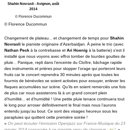
Shahin Novrasli - Avignon, août
2014
© Florence Ducommun
© Florence Ducommun
Changement de plateau... et changement de temps pour
Shahin
Novrasli
le pianiste originaire d’Azerbaidjan. À peine le trio (avec
Nathan Peck
à la contrebasse et
Ari Hoenig
à la batterie) s’est il
installé que nous voyons avec effroi tomber de lourdes gouttes de
pluie... Panique, repli dans l’enceinte du Cloître, bâchage rapide
des instruments et prières pour stopper l’orage qui porteront leurs
fruits car le concert reprendra 30 minutes après que toutes les
fourmis de bénévoles se soient activées pour essuyer, enlever les
flaques accumulées sur scène. Qu’ils en soient remerciés une fois
de plus car nous assisterons là à un grand concert plein
d’humilité... et d’humidité ! Une petite pluie tenace continuera tout
le long pour arroser définitivement le final mais nous l’aurons
entendu jusqu’au bout. Ce sont des visages heureux sous les
parapluies qui quittent cette première soirée !
On peut écouter l’émission Openjazz sur France-Musique du 23
janvier 2014 consacrée à ce pianiste venu de classique :
ici
!.