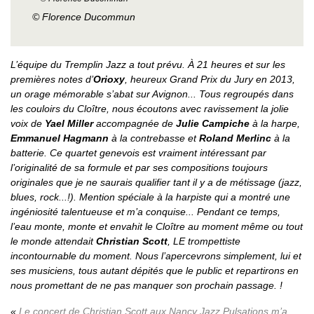
© Florence Ducommun
L’équipe du Tremplin Jazz a tout prévu. À 21 heures et sur les
premières notes d’
Orioxy
, heureux Grand Prix du Jury en 2013,
un orage mémorable s’abat sur Avignon... Tous regroupés dans
les couloirs du Cloître, nous écoutons avec ravissement la jolie
voix de
Yael Miller
accompagnée de
Julie Campiche
à la harpe,
Emmanuel Hagmann
à la contrebasse et
Roland Merlinc
à la
batterie. Ce quartet genevois est vraiment intéressant par
l’originalité de sa formule et par ses compositions toujours
originales que je ne saurais qualifier tant il y a de métissage (jazz,
blues, rock...!). Mention spéciale à la harpiste qui a montré une
ingéniosité talentueuse et m’a conquise... Pendant ce temps,
l’eau monte, monte et envahit le Cloître au moment même ou tout
le monde attendait
Christian Scott
, LE trompettiste
incontournable du moment. Nous l’apercevrons simplement, lui et
ses musiciens, tous autant dépités que le public et repartirons en
nous promettant de ne pas manquer son prochain passage. !
Le concert de Christian Scott aux Nancy Jazz Pulsations m’a