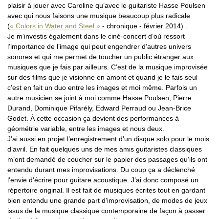
plaisir à jouer avec Caroline qu’avec le guitariste Hasse Poulsen
avec qui nous faisons une musique beaucoup plus radicale
(
« Colors in Water and Steel »
- chronique - février 2014) .
Je m’investis également dans le ciné-concert d’où ressort
l’importance de l’image qui peut engendrer d’autres univers
sonores et qui me permet de toucher un public étranger aux
musiques que je fais par ailleurs. C’est de la musique improvisée
sur des films que je visionne en amont et quand je le fais seul
c’est en fait un duo entre les images et moi même. Parfois un
autre musicien se joint à moi comme Hasse Poulsen, Pierre
Durand, Dominique Pifarély, Edward Perraud ou Jean-Brice
Godet. À cette occasion ça devient des performances à
géométrie variable, entre les images et nous deux.
J’ai aussi en projet l’enregistrement d’un disque solo pour le mois
d’avril. En fait quelques uns de mes amis guitaristes classiques
m’ont demandé de coucher sur le papier des passages qu’ils ont
entendu durant mes improvisations. Du coup ça a déclenché
l’envie d’écrire pour guitare acoustique. J’ai donc composé un
répertoire original. Il est fait de musiques écrites tout en gardant
bien entendu une grande part d’improvisation, de modes de jeux
issus de la musique classique contemporaine de façon à passer