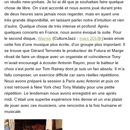
un studio new-yorkais. Je lui ai dit que je souhaitais faire quelque
chose de libre. On s’est accordé et nous avons joué durant près
de deux heures sans jamais nous regarder, mais en ayant une
très grande disponibilité, en laissant parler notre d’intuition et rien
d’autre. Quelque chose de très intense et profond. Après
quelques concerts en France, nous avons évoqué la suite. Pour
le second disque,
Warrior
(CultureJazz -
mars 2014
) j’avais envie
cette fois d’une musique plus écrite, d’un groupe plus important. Il
se trouve que Gérard Terronès le producteur de Futura et Marge
rêvait de faire un disque avec un organiste et coïncidence Tony
m’avait encouragé à écouter Antonin Rayon, pour le batteur le
choix s’est porté sur Tom Rainey dont je suis un fan absolu. Il m’a
fallu composer, un exercice difficile car sans réelles répétitions.
Nous avons préparé la session à Paris avec Antonin et puis on
s’est retrouvé à New York chez Tony Malaby pour une petite
répétition. Le lendemain nous avons enregistré en une après
midi. C’était une superbe expérience très dense et un vrai plaisir
de jouer avec ces musiciens, une rencontre à la fois humaine et
musicale.