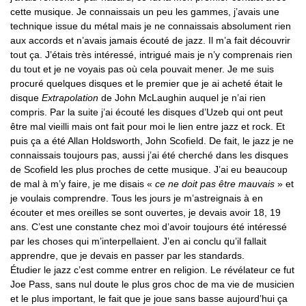
cette musique. Je connaissais un peu les gammes, j’avais une
technique issue du métal mais je ne connaissais absolument rien
aux accords et n’avais jamais écouté de jazz. Il m’a fait découvrir
tout ça. J’étais très intéressé, intrigué mais je n’y comprenais rien
du tout et je ne voyais pas où cela pouvait mener. Je me suis
procuré quelques disques et le premier que je ai acheté était le
disque
Extrapolation
de John McLaughin auquel je n’ai rien
compris. Par la suite j’ai écouté les disques d’Uzeb qui ont peut
être mal vieilli mais ont fait pour moi le lien entre jazz et rock. Et
puis ça a été Allan Holdsworth, John Scofield. De fait, le jazz je ne
connaissais toujours pas, aussi j’ai été cherché dans les disques
de Scofield les plus proches de cette musique. J’ai eu beaucoup
de mal à m’y faire, je me disais «
ce ne doit pas être mauvais
» et
je voulais comprendre. Tous les jours je m’astreignais à en
écouter et mes oreilles se sont ouvertes, je devais avoir 18, 19
ans. C’est une constante chez moi d’avoir toujours été intéressé
par les choses qui m’interpellaient. J’en ai conclu qu’il fallait
apprendre, que je devais en passer par les standards.
Étudier le jazz c’est comme entrer en religion. Le révélateur ce fut
Joe Pass, sans nul doute le plus gros choc de ma vie de musicien
et le plus important, le fait que je joue sans basse aujourd’hui ça