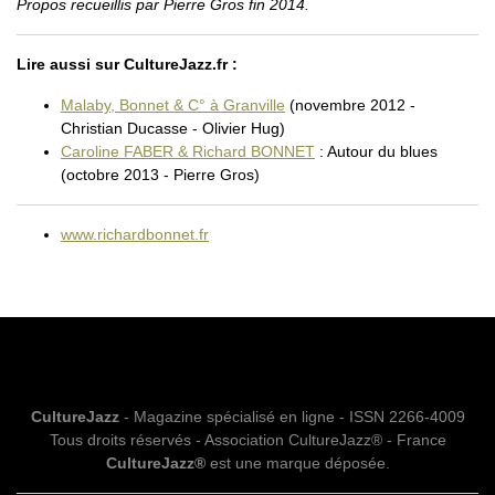
Propos recueillis par Pierre Gros fin 2014.
Lire aussi sur CultureJazz.fr :
Malaby, Bonnet & C° à Granville
(novembre 2012 -
Christian Ducasse - Olivier Hug)
Caroline FABER & Richard BONNET
: Autour du blues
(octobre 2013 - Pierre Gros)
www.richardbonnet.fr
CultureJazz
- Magazine spécialisé en ligne - ISSN 2266-4009
Tous droits réservés - Association CultureJazz® - France
CultureJazz®
est une marque déposée.