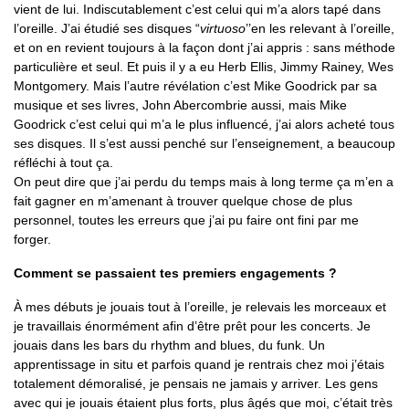
vient de lui. Indiscutablement c’est celui qui m’a alors tapé dans
l’oreille. J’ai étudié ses disques “
virtuoso
’’en les relevant à l’oreille,
et on en revient toujours à la façon dont j’ai appris : sans méthode
particulière et seul. Et puis il y a eu Herb Ellis, Jimmy Rainey, Wes
Montgomery. Mais l’autre révélation c’est Mike Goodrick par sa
musique et ses livres, John Abercombrie aussi, mais Mike
Goodrick c’est celui qui m’a le plus influencé, j’ai alors acheté tous
ses disques. Il s’est aussi penché sur l’enseignement, a beaucoup
réfléchi à tout ça.
On peut dire que j’ai perdu du temps mais à long terme ça m’en a
fait gagner en m’amenant à trouver quelque chose de plus
personnel, toutes les erreurs que j’ai pu faire ont fini par me
forger.
Comment se passaient tes premiers engagements ?
À mes débuts je jouais tout à l’oreille, je relevais les morceaux et
je travaillais énormément afin d’être prêt pour les concerts. Je
jouais dans les bars du rhythm and blues, du funk. Un
apprentissage in situ et parfois quand je rentrais chez moi j’étais
totalement démoralisé, je pensais ne jamais y arriver. Les gens
avec qui je jouais étaient plus forts, plus âgés que moi, c’était très