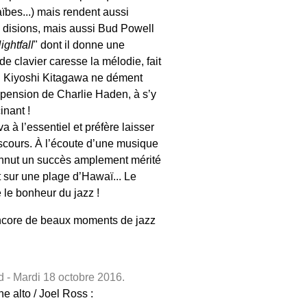
ïbes...) mais rendent aussi
 disions, mais aussi Bud Powell
ightfall
" dont il donne une
de clavier caresse la mélodie, fait
.. Kiyoshi Kitagawa ne dément
suspension de Charlie Haden, à s’y
inant !
 à l’essentiel et préfère laisser
iscours. À l’écoute d’une musique
 connut un succès amplement mérité
 sur une plage d’Hawaï... Le
le bonheur du jazz !
 encore de beaux moments de jazz
d - Mardi 18 octobre 2016.
e alto / Joel Ross :