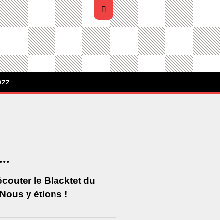
azz
..
écouter le Blacktet du
 Nous y étions !