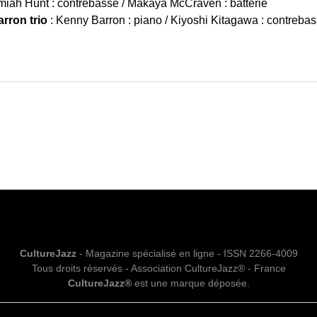
miah Hunt : contrebasse / Makaya McCraven : batterie
rron trio
: Kenny Barron : piano / Kiyoshi Kitagawa : contrebas
CultureJazz
- Magazine spécialisé en ligne - ISSN 2266-4009
Tous droits réservés - Association CultureJazz® - France
CultureJazz®
est une marque déposée.