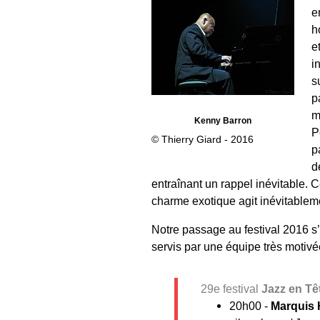
e
h
e
i
s
p
m
Kenny Barron
P
© Thierry Giard - 2016
p
d
entraînant un rappel inévitable. Ce
charme exotique agit inévitablem
Notre passage au festival 2016 s’
servis par une équipe très motivée 
29e festival
Jazz en Tê
20h00 -
Marquis H