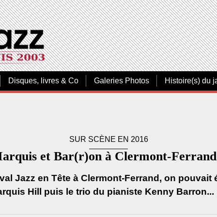
Disques, livres & Co
Galeries Photos
Histoire(s) du j
SUR SCÈNE EN 2016
arquis et Bar(r)on à Clermont-Ferrand.
val Jazz en Tête à Clermont-Ferrand, on pouvait 
rquis Hill puis le trio du pianiste Kenny Barron...