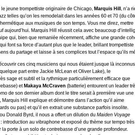
 le jeune trompettiste originaire de Chicago,
Marquis Hill
, n’a r
zz telles qu’on les remodelait dans les années 60 et 70 (du côt
as hermétique aux musiques de son temps. Vous me direz, mettre
 aujourd’hui. Marquis Hill réussit cela avec beaucoup d’intellig
uipe qui, bien que remaniée récemment, affiche une grande coh
qui font sa force d’autant plus que le leader, brillant trompettiste
ens du partage et laisse à ses complices tout l’espace qu’ils mé
couvrir ces cinq musiciens qui nous étaient jusque là inconnus
quelque part entre Jackie McLean et Oliver Lake), le
rès sage et subtil et la rythmique particulièrement efficace que
rebasse) et
Makaya McCraven
(batterie) entourent un leader tr
omo de son dernier album dont le titre serait à première vue une
), Marquis Hill explique et démontre dans l’action qu’il aime
ds ou pas) et qu’il en extrait une substance parfois insolite.
u Donald Byrd, il nous a offert un dilution du
Maiden Voyage
 introduction au vibraphone et exposé du thème sur tempo très
rir la porte à un solo de contrebasse d’une grande profondeur.