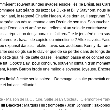
mmènent souvent sur des rivages ensoleillés (le Brésil, les Cara
ommage aux géants du jazz : Le Duke et Billy Stayhorn, nous le
t son ami, le regretté Charlie Haden. À ce dernier, il emprunte "
N
nterprétation très touchante dans l’écrin de son trio. Son toucher 
urgir l’émotion et amène naturellement un solo de contrebasse.
as la réputation des japonais et fait renaître le jeu aéré et en 
éprendre : travail de copiste ou mimétisme ? Allez savoir... Fasc
eu expansif dans sa relation avec ses auditeurs, Kenny Barron va
arler ses doigts sur le clavier que de se perdre dans de longs d
e cette qualité, de cette classe, l’émotion passe et ce concert
 fut "
Cook’s Bay
" pour conclure, souvenir lointain d’un moment
ent, Kenny Barron brode une mélodie soyeuse, joyeuse. Encore 
est limité à cette seule soirée... Dommage, la suite promettait
et fort accueillante !
te
- Maison de la Culture, Salle Jean Cocteau, Clermont-Ferran
ill Blacktet
: Marquis Hill : trompette / Josh Johnson : saxophon