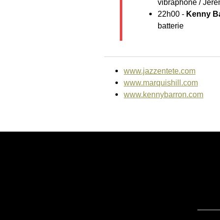
vibraphone / Jere
22h00 -
Kenny Ba
batterie
www.jazzentete.com
www.marquishill.com
www.kennybarron.com