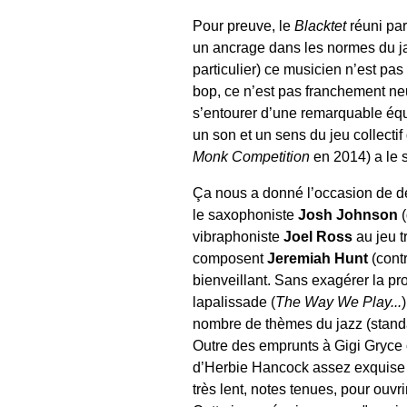
Pour preuve, le
Blacktet
réuni par
un ancrage dans les normes du ja
particulier) ce musicien n’est p
bop, ce n’est pas franchement neuf
s’entourer d’une remarquable éq
un son et un sens du jeu collectif 
Monk Competition
en 2014) a le s
Ça nous a donné l’occasion de dé
le saxophoniste
Josh Johnson
(
vibraphoniste
Joel Ross
au jeu t
composent
Jeremiah Hunt
(cont
bienveillant. Sans exagérer la pr
lapalissade (
The Way We Play...
nombre de thèmes du jazz (standar
Outre des emprunts à Gigi Gryce o
d’Herbie Hancock assez exquise :
très lent, notes tenues, pour ouv