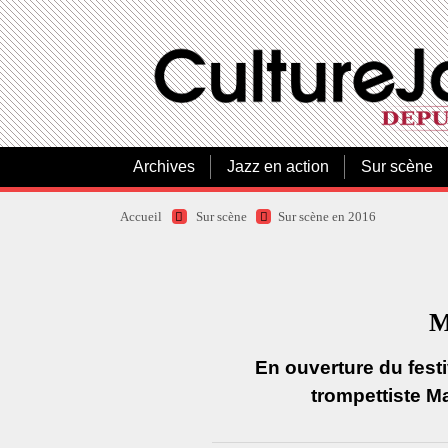
Archives
Jazz en action
Sur scène
Accueil
Sur scène
Sur scène en 2016
M
En ouverture du festi
trompettiste Ma