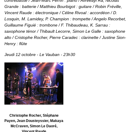
contrebasse / Jean-Marc Perrin : piano / Avreeayl Ra, Nicolas
Grande : batterie / Matthieu Bourbigot : guitare / Robin Fréville,
Vincent Raude : électronique / Céline Rivoal : accordéon / D.
Losquin, M. Lamidey, P. Champion : trompette / Angelo Recorbet,
Guillaume Figuié : trombone / F. Thibaudeau, K. Sarrau :
saxophone ténor / Thibault Lecorre, Simon Le Galle : saxophone
alto / Cristophe Rocher, Pierre Caradec : clarinette / Justine Sion-
Henry : flûte
Jeudi 12 octobre - Le Vauban - 23h30
Christophe Rocher, Stéphane
Payen, Jean Dousteyssier, Makaya
McCraven, Simon Le Daoré,
Vincent Raude