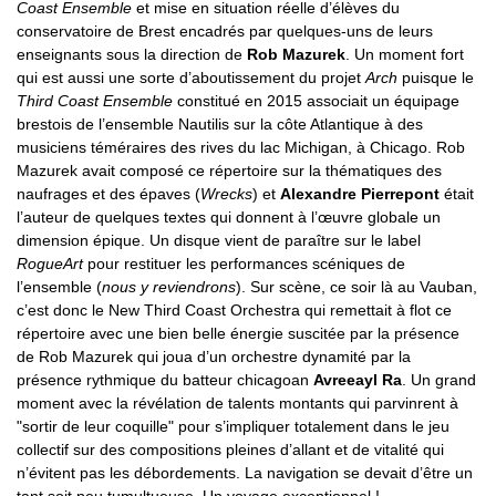
Coast Ensemble
et mise en situation réelle d’élèves du
conservatoire de Brest encadrés par quelques-uns de leurs
enseignants sous la direction de
Rob Mazurek
. Un moment fort
qui est aussi une sorte d’aboutissement du projet
Arch
puisque le
Third Coast Ensemble
constitué en 2015 associait un équipage
brestois de l’ensemble Nautilis sur la côte Atlantique à des
musiciens téméraires des rives du lac Michigan, à Chicago. Rob
Mazurek avait composé ce répertoire sur la thématiques des
naufrages et des épaves (
Wrecks
) et
Alexandre Pierrepont
était
l’auteur de quelques textes qui donnent à l’œuvre globale un
dimension épique. Un disque vient de paraître sur le label
RogueArt
pour restituer les performances scéniques de
l’ensemble (
nous y reviendrons
). Sur scène, ce soir là au Vauban,
c’est donc le New Third Coast Orchestra qui remettait à flot ce
répertoire avec une bien belle énergie suscitée par la présence
de Rob Mazurek qui joua d’un orchestre dynamité par la
présence rythmique du batteur chicagoan
Avreeayl Ra
. Un grand
moment avec la révélation de talents montants qui parvinrent à
"sortir de leur coquille" pour s’impliquer totalement dans le jeu
collectif sur des compositions pleines d’allant et de vitalité qui
n’évitent pas les débordements. La navigation se devait d’être un