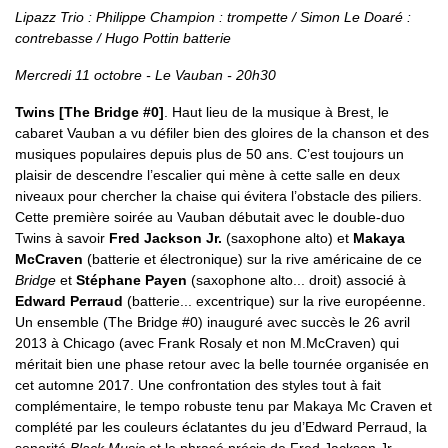
Lipazz Trio : Philippe Champion : trompette / Simon Le Doaré :
contrebasse / Hugo Pottin batterie
Mercredi 11 octobre - Le Vauban - 20h30
Twins [The Bridge #0]
. Haut lieu de la musique à Brest, le
cabaret Vauban a vu défiler bien des gloires de la chanson et des
musiques populaires depuis plus de 50 ans. C’est toujours un
plaisir de descendre l’escalier qui mène à cette salle en deux
niveaux pour chercher la chaise qui évitera l’obstacle des piliers.
Cette première soirée au Vauban débutait avec le double-duo
Twins à savoir
Fred Jackson Jr.
(saxophone alto) et
Makaya
McCraven
(batterie et électronique) sur la rive américaine de ce
Bridge
et
Stéphane Payen
(saxophone alto... droit) associé à
Edward Perraud
(batterie... excentrique) sur la rive européenne.
Un ensemble (The Bridge #0) inauguré avec succès le 26 avril
2013 à Chicago (avec Frank Rosaly et non M.McCraven) qui
méritait bien une phase retour avec la belle tournée organisée en
cet automne 2017. Une confrontation des styles tout à fait
complémentaire, le tempo robuste tenu par Makaya Mc Craven et
complété par les couleurs éclatantes du jeu d’Edward Perraud, la