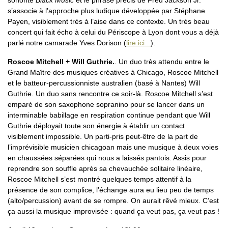
sonorité
Black Music
et le phrasé précis de Fred Jackson Jr.
s’associe à l’approche plus ludique développée par Stéphane
Payen, visiblement très à l’aise dans ce contexte. Un très beau
concert qui fait écho à celui du Périscope à Lyon dont vous a déjà
parlé notre camarade Yves Dorison (
lire ici...
).
Roscoe Mitchell + Will Guthrie.
. Un duo très attendu entre le
Grand Maître des musiques créatives à Chicago, Roscoe Mitchell
et le batteur-percussionniste australien (basé à Nantes) Will
Guthrie. Un duo sans rencontre ce soir-là. Roscoe Mitchell s’est
emparé de son saxophone sopranino pour se lancer dans un
interminable babillage en respiration continue pendant que Will
Guthrie déployait toute son énergie à établir un contact
visiblement impossible. Un parti-pris peut-être de la part de
l’imprévisible musicien chicagoan mais une musique à deux voies
en chaussées séparées qui nous a laissés pantois. Assis pour
reprendre son souffle après sa chevauchée solitaire linéaire,
Roscoe Mitchell s’est montré quelques temps attentif à la
présence de son complice, l’échange aura eu lieu peu de temps
(alto/percussion) avant de se rompre. On aurait rêvé mieux. C’est
ça aussi la musique improvisée : quand ça veut pas, ça veut pas !