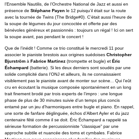
l’Ensemble Nautilis, de l’Orchestre National de Jazz et aussi en
présence de
Stéphane Payen
le 12 puisqu’il était sur la route
avec la tournée de Twins (The Bridge#0). C’était aussi l’heure de
la soupe de légumes du jour concoctée et offerte par des
bénévoles généreux et passionnés : toujours un régal ! Ici on sert
la soupe avant, pas pendant le concert !
Que de l’inédit ! Comme ce trio constitué le mercredi 11 pour
associer le pianiste brestois aux origines suédoises
Christopher
Bjurström
à
Fabrice Martinez
(trompette et bugle) et
Éric
Échampard
(batterie). Si les deux derniers sont soudés par une
solide complicité dans l’ONJ et ailleurs, ils ne connaissaient
visiblement pas le pianiste avant de monter sur scène... Qui l’eût
cru en écoutant la musique composée spontanément en un long
trait finement brodé par trois experts de l’impro : une longue
phase de plus de 30 minutes suivie d’un temps plus concis
entamé par un jeu d’harmoniques entre bugle et piano. En rappel,
une sorte de fanfare déglinguée, échos d’Albert Ayler et du jazz
centenaire fêté comme il se doit. Éric Échampard a rappelé sa
sérieuse formation de percussionniste "classique" par une
approche subtile et nuancée des toms et cymbales. Fabrice