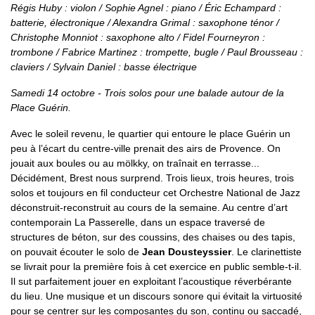
Régis Huby : violon / Sophie Agnel : piano / Éric Echampard :
batterie, électronique / Alexandra Grimal : saxophone ténor /
Christophe Monniot : saxophone alto / Fidel Fourneyron :
trombone / Fabrice Martinez : trompette, bugle / Paul Brousseau :
claviers / Sylvain Daniel : basse électrique
Samedi 14 octobre - Trois solos pour une balade autour de la
Place Guérin.
Avec le soleil revenu, le quartier qui entoure le place Guérin un
peu à l’écart du centre-ville prenait des airs de Provence. On
jouait aux boules ou au mölkky, on traînait en terrasse...
Décidément, Brest nous surprend. Trois lieux, trois heures, trois
solos et toujours en fil conducteur cet Orchestre National de Jazz
déconstruit-reconstruit au cours de la semaine. Au centre d’art
contemporain La Passerelle, dans un espace traversé de
structures de béton, sur des coussins, des chaises ou des tapis,
on pouvait écouter le solo de
Jean Dousteyssier
. Le clarinettiste
se livrait pour la première fois à cet exercice en public semble-t-il.
Il sut parfaitement jouer en exploitant l’acoustique réverbérante
du lieu. Une musique et un discours sonore qui évitait la virtuosité
pour se centrer sur les composantes du son, continu ou saccadé,