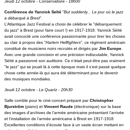
Jeudi 12 octobre - Conservatoire - 18h00
Conférence de Yannick Seïté
"
But suddenly... Le jour où le jazz
a débarqué à Brest
".
L’Atlantique Jazz Festival a choisi de célébrer le "débarquement
du jazz" à Brest (pour faire court !) en 1917-1918. Yannick Séïté
avait concocté une conférence passionnante pour tirer les choses
au clair à propos des "
Harlem Hellfighters
", ce régiment américain
constitué de musiciens noirs recrutés et dirigés par
Jim Europe
.
Avec une grande concision et une précision indiscutable, Yannick
Séïté a passionné son auditoire. Ce n’était peut-être pas vraiment
"le jazz" qui se jouait là à cette époque mais il s’est passé quelque
chose cette année-là qui aura été déterminant pour le devenir
des musiques mondiales.
Jeudi 12 octobre - Le Quartz - 20h30
Salle comble pour le ciné-concert préparé par
Christopher
Bjurström
(piano) et
Vincent Raude
(électronique) sur la base
des images d’archives de l’armée américaine présentant l’arrivée
et l’installation de l’armée américaine à Brest en 1917-1918.
Excellentes conditions d’écoute face à un vaste écran mettant en