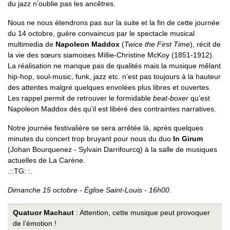
du jazz n’oublie pas les ancêtres.
Nous ne nous étendrons pas sur la suite et la fin de cette journée
du 14 octobre, guère convaincus par le spectacle musical
multimedia de
Napoleon Maddox
(
Twice the First Time
), récit de
la vie des sœurs siamoises Millie-Christine McKoy (1851-1912).
La réalisation ne manque pas de qualités mais la musique mêlant
hip-hop, soul-music, funk, jazz etc. n’est pas toujours à la hauteur
des attentes malgré quelques envolées plus libres et ouvertes.
Les rappel permit de retrouver le formidable
beat-boxer
qu’est
Napoleon Maddox dès qu’il est libéré des contraintes narratives.
Notre journée festivalière se sera arrêtée là, après quelques
minutes du concert trop bruyant pour nous du duo
In Girum
(Johan Bourquenez - Sylvain Darrifourcq) à la salle de musiques
actuelles de La Carène.
.::TG: :.
Dimanche 15 octobre - Église Saint-Louis - 16h00.
Quatuor Machaut
: Attention, cette musique peut provoquer
de l’émotion !