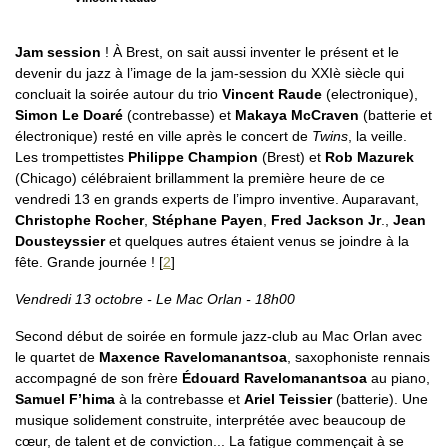
Jam session
! À Brest, on sait aussi inventer le présent et le
devenir du jazz à l’image de la jam-session du XXIè siècle qui
concluait la soirée autour du trio
Vincent Raude
(electronique),
Simon Le Doaré
(contrebasse) et
Makaya McCraven
(batterie et
électronique) resté en ville après le concert de
Twins
, la veille.
Les trompettistes
Philippe Champion
(Brest) et
Rob Mazurek
(Chicago) célébraient brillamment la première heure de ce
vendredi 13 en grands experts de l’impro inventive. Auparavant,
Christophe Rocher
,
Stéphane Payen
,
Fred Jackson Jr
.,
Jean
Dousteyssier
et quelques autres étaient venus se joindre à la
fête. Grande journée !
[
2
]
Vendredi 13 octobre - Le Mac Orlan - 18h00
Second début de soirée en formule jazz-club au Mac Orlan avec
le quartet de
Maxence Ravelomanantsoa
, saxophoniste rennais
accompagné de son frère
Édouard Ravelomanantsoa
au piano,
Samuel F’hima
à la contrebasse et
Ariel Teissier
(batterie). Une
musique solidement construite, interprétée avec beaucoup de
cœur, de talent et de conviction... La fatigue commençait à se