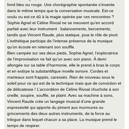
fond bleu ou rouge. Une chorégraphie spontanée s’invente
dans le même temps que la conversation musicale. Est-ce
voulu ou est-ce dû à la magie opérée par ces rencontres ?
Sophie Agnel et Céline Rivoal ne se meuvent qu’en accord
parfait avec leur instrument : balancements, bercements,
tandis que Vincent Raude, plus statique, joue le rôle de pivot.
L’esthétique participe de l’intense présence de la musique
qu’on écoute en retenant son souffle.
Bien campée sur ses deux pieds, Sophie Agnel, l’exploratrice
de l’improvisation ne fait qu’un avec son piano. À demi
allongée sur sa table d’harmonie, elle le prend à bras le corps
et en extirpe la substantifique moelle sonore. Cordes et
marteaux sont frappés, caressés. Rien de nouveau sous le
soleil pour ce qui est de la technique mais que de conviction et
de délicatesse ! L’accordéon de Céline Rivoal chuchote à son
oreille, soupire, souffle, se plaint. Avec sa machine à sons,
Vincent Raude crée un langage musical d’une grande
expressivité qui apporte du piment aux murmures ou
grincements des deux autres instruments, de la force au
trilogue dans lequel chacun a sa place. La musique prend le
temps de respirer.