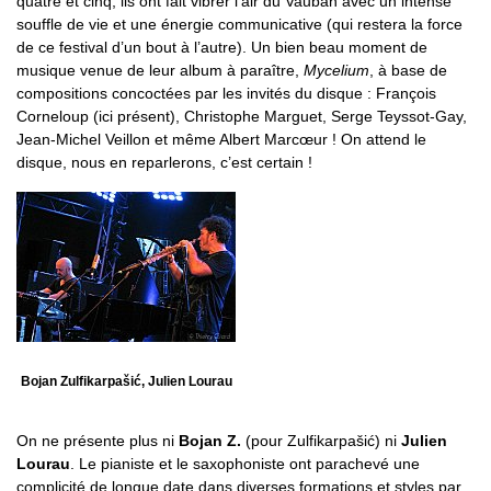
quatre et cinq, ils ont fait vibrer l’air du Vauban avec un intense
souffle de vie et une énergie communicative (qui restera la force
de ce festival d’un bout à l’autre). Un bien beau moment de
musique venue de leur album à paraître,
Mycelium
, à base de
compositions concoctées par les invités du disque : François
Corneloup (ici présent), Christophe Marguet, Serge Teyssot-Gay,
Jean-Michel Veillon et même Albert Marcœur ! On attend le
disque, nous en reparlerons, c’est certain !
Bojan Zulfikarpašić, Julien Lourau
On ne présente plus ni
Bojan Z.
(pour Zulfikarpašić) ni
Julien
Lourau
. Le pianiste et le saxophoniste ont parachevé une
complicité de longue date dans diverses formations et styles par