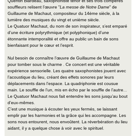
Quentin Biardeau, saxophoniste ténor et ses trois compères
souffleurs relisent l’œuvre "
La messe de Notre Dame
" de
Guillaume de Machaut, compositeur du 14ème siècle, à la
lumière des musiques du vingt et unième siècle.
Le Quatuor Machaut, du nom de son inspirateur, s’est emparé
d’une écriture polyrythmique (et polyphonique) d’une
étonnante intemporalité et offre au public un bain de sons
bienfaisant pour le cœur et l’esprit.
Nul besoin de connaître l’œuvre de Guillaume de Machaut
pour tomber sous le charme . Ce concert est une véritable
expérience sensorielle. Les quatre saxophonistes jouent avec
l’acoustique du lieu, créant des effets sonores par leurs
déplacements dans l’espace. La quadriphonie est cousue
main. Le souffle de l’un, mis en écho par le souffle de l’autre...
Le Quatuor Machaut nous fait entendre les sons jusqu’au bout
d’eux-mêmes.
C’est une musique à écouter les yeux fermés, se laissant
emplir par les harmonies et la grâce qui les accompagne. Les
sons nous entourent, nous envoûtent. La réverbération du lieu
aidant, il y a quelque chose à voir avec le spirituel.