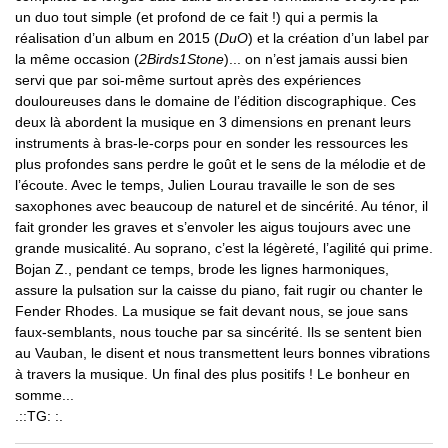
un duo tout simple (et profond de ce fait !) qui a permis la
réalisation d’un album en 2015 (
DuO
) et la création d’un label par
la même occasion (
2Birds1Stone
)... on n’est jamais aussi bien
servi que par soi-même surtout après des expériences
douloureuses dans le domaine de l’édition discographique. Ces
deux là abordent la musique en 3 dimensions en prenant leurs
instruments à bras-le-corps pour en sonder les ressources les
plus profondes sans perdre le goût et le sens de la mélodie et de
l’écoute. Avec le temps, Julien Lourau travaille le son de ses
saxophones avec beaucoup de naturel et de sincérité. Au ténor, il
fait gronder les graves et s’envoler les aigus toujours avec une
grande musicalité. Au soprano, c’est la légèreté, l’agilité qui prime.
Bojan Z., pendant ce temps, brode les lignes harmoniques,
assure la pulsation sur la caisse du piano, fait rugir ou chanter le
Fender Rhodes. La musique se fait devant nous, se joue sans
faux-semblants, nous touche par sa sincérité. Ils se sentent bien
au Vauban, le disent et nous transmettent leurs bonnes vibrations
à travers la musique. Un final des plus positifs ! Le bonheur en
somme...
.::TG: :.