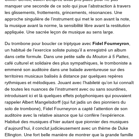
manquer une seconde de ce solo qui joue l’abstraction à travers
les glissements, frottements, grincements, résonances. Une
approche singulière de l’instrument qui met le son avant la note,
la musique avant la norme, la sensibilité libre avant la restitution
appliquée. Une sacrée leçon de musique au sens large.
Du trombone pour boucler ce triptyque avec
Fidel Fourneyron
,
un habitué de l’exercice soliste puisqu’il a enregistré un album
dans cette formule. Dans une petite salle du
Mouton à 5 Pattes
,
café culturel et solidaire des plus sympathiques, le tromboniste a
emmené son auditoire dans une balade aventureuse sur des
territoires musicaux balisés à distance par quelques repères
rythmiques et mélodiques. Jouant avec l’habileté qu’on lui connaît
de toutes les nuances de l’instrument avec ou sans sourdines,
introduisant ici et là quelques effets polyphoniques qui pouvaient
rappeler Albert Mangelsdorff (qui fut jadis un des pionniers du
solo de trombone), Fidel Fourneyron a capté l’attention de son
auditoire avec la relative aisance que lui confère l’expérience.
Habitué des musiques d’hier autant que pionnier des musiques
d’aujourd’hui, il conclut judicieusement avec un thème de Duke
Ellington. Une fort belle manière de montrer que la grande famille