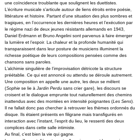
une coïncidence troublante que soulignent les duettistes.
L’écriture musicale s’articule autour de liens étroits entre poésie,
littérature et histoire. Partant d’une situation des plus sombres et
tragiques, en l’occurrence les dernières heures et l’exécution par
le régime nazi de deux jeunes résistants allemands en 1943,
Daniel Erdmann et Bruno Angelini sont parvenus à faire émerger
la lumière et l’espoir. La chaleur et la profonde humanité qui
transparaissent dans leur posture de musiciens illuminent la
richesse poétique de leurs compositions pensées comme des
chansons sans paroles.
L’alchimie singulière de l’improvisation détricote la structure
préétablie. Ce qui est annoncé ou attendu se déroule autrement.
Une composition en appelle une autre, les deux se mêlent
(
Sophie
se lie à
Jardin Perdu
sans crier gare), les discours se
croisent et le dialogue emprunte tout naturellement des chemins
inattendus avec des montées en intensité poignantes (
Les Sens
).
Il ne fallait donc pas chercher à retrouver les thèmes ordonnés du
disque. Ils étaient présents en filigrane mais transfigurés en
interaction avec l’instant, l’esprit du lieu, le ressenti des deux
complices dans cette salle intimiste.
Au final, c’est bien la vie qui gagne.