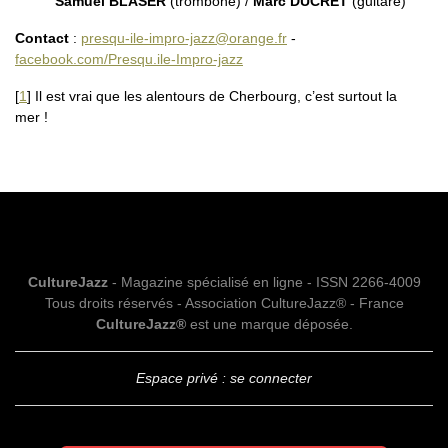
Samuel BLASER
(trombone) /
Marc DUCRET
(guitare)
Contact
:
presqu-ile-impro-jazz@orange.fr
-
facebook.com/Presqu.ile-Impro-jazz
[
1
]
Il est vrai que les alentours de Cherbourg, c’est surtout la
mer !
CultureJazz
- Magazine spécialisé en ligne - ISSN 2266-4009
Tous droits réservés - Association CultureJazz® - France
CultureJazz®
est une marque déposée.
Espace privé : se connecter