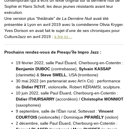
contemporain qui a écrit un texte original sur la dernière nuit de
Sophie et Hans Scholl, les deux jeunes résistants avant leur
exécution.
Une version plus "théâtrale" de
La Dernière Nuit
avait été
présentée à Lyon en avril 2019 avec la comédienne Olivia Kryger.
Yves Dorison en avait fait le sujet d’une de ses chroniques pour
CultureJazz en avril 2019 :
à lire ici...
.
Prochains rendez-vous de Presqu’île Impro Jazz :
19 février 2022, salle Paul Éluard, Cherbourg-en-Cotentin :
Benjamin DUBOC
(contrebasse),
Sylvain KASSAP
(clarinette) &
Steve SWELL
, USA (trombone)
30 mai 2022 (en partenariat avec Art’n Co) : performance
de
Didier PETIT
, violoncelle, Robert KÉRAMSI, sculpture.
10 juin 2022, salle Paul Éluard, Cherbourg-en-Cotentin :
Didier ITHURSARRY
(accordéon) /
Christophe MONNIOT
(saxophones)
9 septembre, salle de l’Élan rural, Sottevast :
Vincent
COURTOIS
(violoncelle) / Dominique
PIFARÉLY
(violon)
2 décembre, salle Paul Éluard, Cherbourg-en-Cotentin :