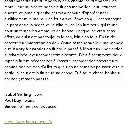
contrebassiste furent impériaux et la chanteuse sut habiter les
mots. Leur musicalité sensible fit des merveilles, leur virtuosité
ouverte et jamais gratuite permit à chacun d’appréhender
auditivement le meilleur de leur art et l’émotion qui l’accompagna.
Le pont entre la scène et l’auditoire, ce lien lumineux qui réunit
pour un temps les amateurs de bonheur otique, se créa sans
effort, ce qui n’est pas toujours le cas, loin s’en faut. En fin de
concert leur interprétation de «
Battle of the republic
» me rappela
que
Monty Alexander
en fit par le passé à Montreux une version
survitaminée joyeusement convaincante. Bien évidemment, deux
rappels furent nécessaires à l’assouvissement des spectateurs
comme des artistes d’ailleurs que rien ne semblait pousser vers la
sortie, si ce n’est la fin de toute chose. Et à toute chose bonheur
est bon ; restons positifs…
Isabel Sörling
: voix
Paul Lay
: piano
Simon Tailleu
: contrebasse
https://www.jazzcampus.fr/