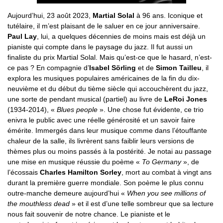
Aujourd’hui, 23 août 2023,
Martial Solal
à 96 ans. Iconique et
tutélaire, il m’est plaisant de le saluer en ce jour anniversaire.
Paul Lay
, lui, a quelques décennies de moins mais est déjà un
pianiste qui compte dans le paysage du jazz. Il fut aussi un
finaliste du prix Martial Solal. Mais qu’est-ce que le hasard, n’est-
ce pas ? En compagnie d’
Isabel Sörling
et de
Simon Tailleu
, il
explora les musiques populaires américaines de la fin du dix-
neuvième et du début du tième siècle qui accouchèrent du jazz,
une sorte de pendant musical (partiel) au livre de
LeRoi Jones
(1934-2014), «
Blues people
». Une chose fut évidente, ce trio
enivra le public avec une réelle générosité et un savoir faire
émérite. Immergés dans leur musique comme dans l’étouffante
chaleur de la salle, ils livrèrent sans faiblir leurs versions de
thèmes plus ou moins passés à la postérité. Je notai au passage
une mise en musique réussie du poème «
To Germany
», de
l’écossais
Charles Hamilton Sorley
, mort au combat à vingt ans
durant la première guerre mondiale. Son poème le plus connu
outre-manche demeure aujourd’hui «
When you see millions of
the mouthless dead
» et il est d’une telle sombreur que sa lecture
nous fait souvenir de notre chance. Le pianiste et le