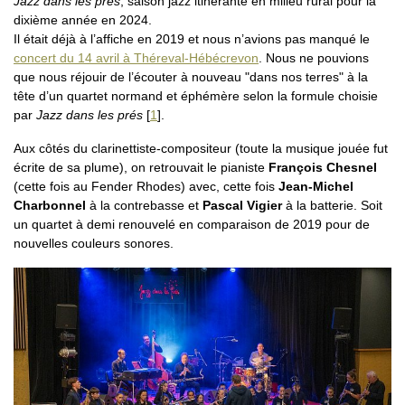
Jazz dans les prés
, saison jazz itinérante en milieu rural pour la
dixième année en 2024.
Il était déjà à l’affiche en 2019 et nous n’avions pas manqué le
concert du 14 avril à Théreval-Hébécrevon
. Nous ne pouvions
que nous réjouir de l’écouter à nouveau "dans nos terres" à la
tête d’un quartet normand et éphémère selon la formule choisie
par
Jazz dans les prés
[
1
]
.
Aux côtés du clarinettiste-compositeur (toute la musique jouée fut
écrite de sa plume), on retrouvait le pianiste
François Chesnel
(cette fois au Fender Rhodes) avec, cette fois
Jean-Michel
Charbonnel
à la contrebasse et
Pascal Vigier
à la batterie. Soit
un quartet à demi renouvelé en comparaison de 2019 pour de
nouvelles couleurs sonores.