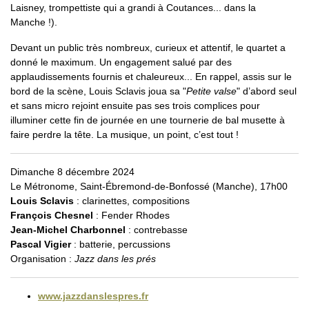
Laisney, trompettiste qui a grandi à Coutances... dans la
Manche !).
Devant un public très nombreux, curieux et attentif, le quartet a
donné le maximum. Un engagement salué par des
applaudissements fournis et chaleureux... En rappel, assis sur le
bord de la scène, Louis Sclavis joua sa "
Petite valse
" d’abord seul
et sans micro rejoint ensuite pas ses trois complices pour
illuminer cette fin de journée en une tournerie de bal musette à
faire perdre la tête. La musique, un point, c’est tout !
Dimanche 8 décembre 2024
Le Métronome, Saint-Ébremond-de-Bonfossé (Manche), 17h00
Louis Sclavis
: clarinettes, compositions
François Chesnel
: Fender Rhodes
Jean-Michel Charbonnel
: contrebasse
Pascal Vigier
: batterie, percussions
Organisation :
Jazz dans les prés
www.jazzdanslespres.fr