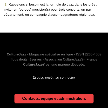
[
1
]
Rappelons si besoin est la formule de Jazz dans les prés :
inviter un (ou des) musicien(s) pour trois concerts, un par
département, en compagnie d’accompagnateurs régionaux.
CultureJazz
- Magazine spécialisé en ligne - ISSN 2266-4009
Tous droits réservés - Association CultureJazz® - France
CultureJazz®
est une marque déposée.
Espace privé : se connecter
Contacts, équipe et administration.