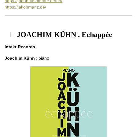
https://johannasummer.de/en/
https://jakobmanz.de/
JOACHIM KÜHN . Echappée
Intakt Records
Joachim Kühn
: piano