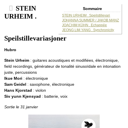
STEIN
Sommaire
URHEIM .
STEIN URHEIM . Speilstillevari
JOHANNA SUMMER / JAKOB MANZ
JOACHIM KÜHN . Echappée
JEONG LIM YANG . Synchronicity
Speilstillevariasjoner
Hubro
Stein Urheim
: guitares acoustiques et modifiées, électronique,
field recordings, générateur de tonalité sinusoïdale en intonation
juste, percussions
Ikue Mori
: électronique
Sam Geidel
: saxophone, électronique
Hans Kjorstad
: violon
Siv yunn Kjensyad
: batterie, voix
Sortie le 31 janvier