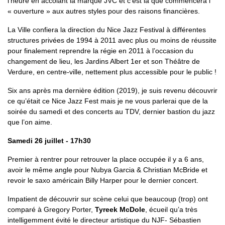
l’heure en accolant la marque JVC et c’est là que commencera l’
« ouverture » aux autres styles pour des raisons financières.
La Ville confiera la direction du Nice Jazz Festival à différentes
structures privées de 1994 à 2011 avec plus ou moins de réussite
pour finalement reprendre la régie en 2011 à l’occasion du
changement de lieu, les Jardins Albert 1er et son Théâtre de
Verdure, en centre-ville, nettement plus accessible pour le public !
Six ans après ma dernière édition (2019), je suis revenu découvrir
ce qu’était ce Nice Jazz Fest mais je ne vous parlerai que de la
soirée du samedi et des concerts au TDV, dernier bastion du jazz
que l’on aime.
Samedi 26 juillet - 17h30
Premier à rentrer pour retrouver la place occupée il y a 6 ans,
avoir le même angle pour Nubya Garcia & Christian McBride et
revoir le saxo américain Billy Harper pour le dernier concert.
Impatient de découvrir sur scène celui que beaucoup (trop) ont
comparé à Gregory Porter,
Tyreek McDole
, écueil qu’a très
intelligemment évité le directeur artistique du NJF- Sébastien