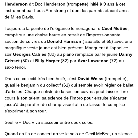
Henderson
dit Doc Henderson (trompette) initié à 9 ans à cet
instrument par Louis Armstrong et dont les parents étaient amis
de Miles Davis.
Toujours à la pointe de l’élégance le nonagénaire
Cecil McBee
,
campé sur une chaise haute en retrait de l’impressionnante
section de cuivres où
Donald Harrison
( sax alto et 65) avec une
magnifique veste jaune est bien présent. Manquent à l’appel ce
soir
Georges Cables
(80) au piano remplacé par le jeune
Danny
Grisset
(50) et
Billy Harper
(82) par
Azar Lawrence
(72) au
saxo tenor.
Dans ce collectif très bien huilé, c’est
David Weiss
(trompette),
quasi le benjamin du collectif (61) qui semble avoir régler ce ballet
d’artistes. Chaque soliste de la section cuivres peut laisser libre
cours à son talent, sa science de l’impro pour ensuite s’écarter
jusqu’à disparaître du champ visuel afin de laisser le complice
s’exprimer à son tour.
Seul le « Doc » va s’asseoir entre deux solos.
Quand en fin de concert arrive le solo de Cecil McBee, un silence