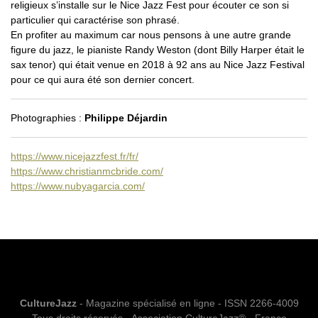
religieux s’installe sur le Nice Jazz Fest pour écouter ce son si
particulier qui caractérise son phrasé.
En profiter au maximum car nous pensons à une autre grande
figure du jazz, le pianiste Randy Weston (dont Billy Harper était le
sax tenor) qui était venue en 2018 à 92 ans au Nice Jazz Festival
pour ce qui aura été son dernier concert.
Photographies :
Philippe Déjardin
https://www.nicejazzfest.fr/fr/
https://www.christianmcbride.com/
https://www.nubyagarcia.com/
CultureJazz
- Magazine spécialisé en ligne - ISSN 2266-4009
Tous droits réservés - Association CultureJazz® - France