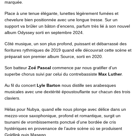
marquée.
Place à une tenue élégante, lunettes légèrement fumées et
chevelure bien positionnée avec une longue tresse. Sur un
support va brûler un bâton d’encens, parfum très lié à son nouvel
album Odyssey sorti en septembre 2024.
Côté musique, un son plus profond, puissant et débarrassé des
fioritures rythmiques de 2019 quand elle découvrait cette scène et
préparait son premier album Source, sorti en 2020.
Son batteur
Zoé Pascal
commence par nous gratifier d’un
superbe chorus suivi par celui du contrebassiste
Max Luther
.
Au fil du concert
Lyle Barton
nous distille ses arabesques
musicales avec une dextérité époustouflante sur chacun des trois
claviers.
Hélas pour Nubya, quand elle nous plonge avec délice dans un
mezzo-voce saxophonique, profond et romantique, surgit un
tsunami de vrombissements ponctué d’une bordée de cris
hystériques en provenance de l’autre scène où se produisent
Goldlink puis Masego…