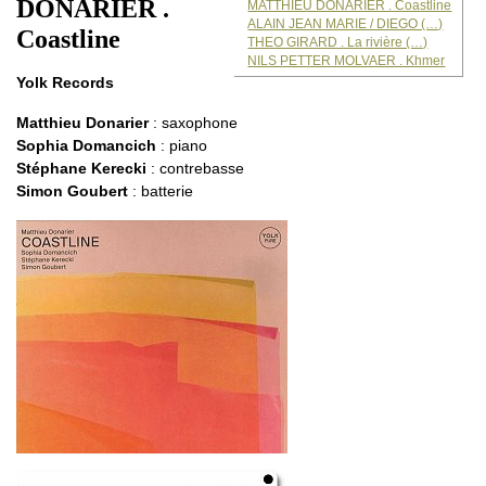
DONARIER .
MATTHIEU DONARIER . Coastline
ALAIN JEAN MARIE / DIEGO (…)
Coastline
THEO GIRARD . La rivière (…)
NILS PETTER MOLVAER . Khmer
Yolk Records
Matthieu Donarier
: saxophone
Sophia Domancich
: piano
Stéphane Kerecki
: contrebasse
Simon Goubert
: batterie