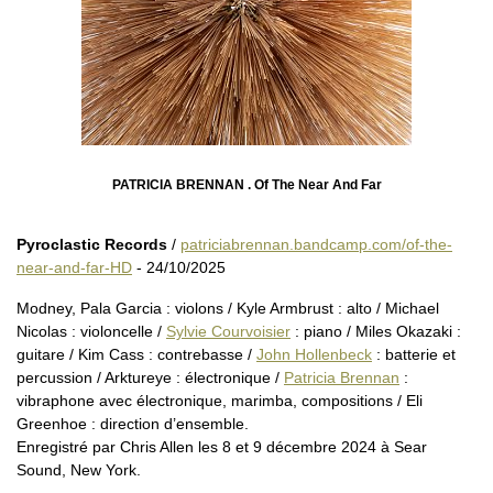
PATRICIA BRENNAN . Of The Near And Far
Pyroclastic Records
/
patriciabrennan.bandcamp.com/of-the-
near-and-far-HD
- 24/10/2025
Modney, Pala Garcia : violons / Kyle Armbrust : alto / Michael
Nicolas : violoncelle /
Sylvie Courvoisier
: piano / Miles Okazaki :
guitare / Kim Cass : contrebasse /
John Hollenbeck
: batterie et
percussion / Arktureye : électronique /
Patricia Brennan
:
vibraphone avec électronique, marimba, compositions / Eli
Greenhoe : direction d’ensemble.
Enregistré par Chris Allen les 8 et 9 décembre 2024 à Sear
Sound, New York.