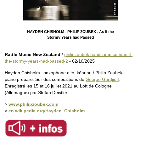
HAYDEN CHISHOLM - PHILIP ZOUBEK . As If the
Stormy Years had Passed
Rattle Music New Zealand
/
philipzoubek.bandcamp.com/as-if-
the-stormy-years-had-passed-2
- 02/10/2025
Hayden Chisholm : saxophone alto, kōauau / Philip Zoubek :
piano préparé. Sur des compositions de
George Gurdjieff
.
Enregistré les 15 et 16 juillet 2021 au Loft de Cologne
(Allemagne) par Stefan Deistler.
>
www.philipzoubek.com
>
en.wikipedia.org/Hayden_Chisholm