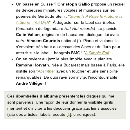
On passe en Suisse ?
Christoph Gallio
propose un recueil
de délicieuses miniatures vocales et musicales sur les
poèmes de Gertrude Stein : "
Stone Is A Rose Is A Stone Is
A Stone - Yet Dish
". À déguster sur le label
ezz-thetics
(émanation du légendaire
Hat-Hut records
). Le pianiste
Colin Vallon
, originaire de Lausanne, dialogue, lui avec
notre
Vincent Courtois
national (!). Piano et violoncelle
s’envolent très haut au-dessus des Alpes et du Jura pour
atterrir sur le label... hongrois BMC ! "
A Simple Fall
".
On en revient au jazz le plus limpide avec la pianiste
Ramona Horvath
. Née à Bucarest mais basée à Paris, elle
distille son "
Absinthe
" avec un toucher et une sensibilité
remarquables. De quoi ravir son invité, l’incontournable
André Villéger
!
Ces
ribambelles d’albums
présentent les disques qui me
sont parvenus. Une façon de leur donner la visibilité qu’ils
méritent et d’inviter à les découvrir grâce aux liens associés
(site des artistes, labels, écoute
[
1
]
, chroniques).