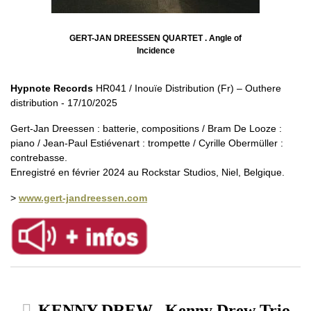
GERT-JAN DREESSEN QUARTET . Angle of
Incidence
Hypnote Records
HR041 / Inouïe Distribution (Fr) – Outhere
distribution - 17/10/2025
Gert-Jan Dreessen : batterie, compositions / Bram De Looze :
piano / Jean-Paul Estiévenart : trompette / Cyrille Obermüller :
contrebasse.
Enregistré en février 2024 au Rockstar Studios, Niel, Belgique.
>
www.gert-jandreessen.com
KENNY DREW . Kenny Drew Trio