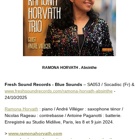
RAMONA HORVATH . Absinthe
Fresh Sound Records - Blue Sounds
– SA053 / Socadisc (Fr) &
www.freshsoundrecords.com/ramona-horvath-absinthe
-
24/10/2025
Ramona Horvath
: piano / André Villéger : saxophone ténor /
Nicolas Rageau : contrebasse / Antoine Paganotti : batterie.
Enregistré au Studio Midilive, Paris, les 8 et 9 juin 2024.
>
www.ramonahorvath.com