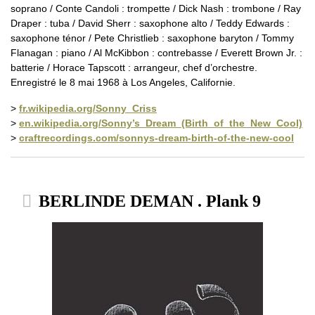
soprano / Conte Candoli : trompette / Dick Nash : trombone / Ray
Draper : tuba / David Sherr : saxophone alto / Teddy Edwards :
saxophone ténor / Pete Christlieb : saxophone baryton / Tommy
Flanagan : piano / Al McKibbon : contrebasse / Everett Brown Jr. :
batterie / Horace Tapscott : arrangeur, chef d’orchestre.
Enregistré le 8 mai 1968 à Los Angeles, Californie.
>
fr.wikipedia.org/Sonny_Criss
>
en.wikipedia.org/Sonny’s_Dream_(Birth_of_the_New_Cool)
>
craftrecordings.com/sonnys-dream-birth-of-the-new-cool
BERLINDE DEMAN . Plank 9