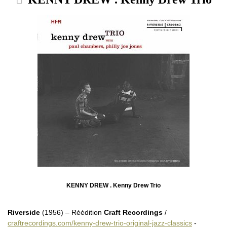
KENNY DREW . Kenny Drew Trio
Riverside
(1956) – Réédition
Craft Recordings
/
craftrecordings.com/kenny-drew-trio-original-jazz-classics
-