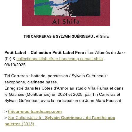
TIRI CARRERAS & SYLVAIN GUÉRINEAU . Al Shifa
Petit Label
–
Collection Petit Label Free
/ Les Allumés du Jazz
(Fr) &
collectionpetitlabelfree.bandcamp.com/al-shifa
-
09/10/2025
Tiri Carreras : batterie, percussion / Sylvain Guérineau :
saxophone, clarinette basse.
Enregistré dans les Côtes d’Armor au studio Villa Palma et dans
le Gâtinais (Montbarrois) en 2024 et 2025, par Tiri Carreras et
Sylvain Guérineau, avec la participation de Jean Marc Foussat.
>
tiricarreras.bandcamp.com
>
Sur CultureJazz.fr :
Sylvain Guérineau : de l’anche aux
palettes
(2013)
.