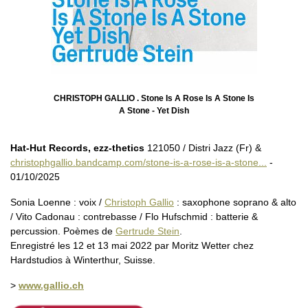
CHRISTOPH GALLIO . Stone Is A Rose Is A Stone Is
A Stone - Yet Dish
Hat-Hut Records, ezz-thetics
121050 / Distri Jazz (Fr) &
christophgallio.bandcamp.com/stone-is-a-rose-is-a-stone...
-
01/10/2025
Sonia Loenne : voix /
Christoph Gallio
: saxophone soprano & alto
/ Vito Cadonau : contrebasse / Flo Hufschmid : batterie &
percussion. Poèmes de
Gertrude Stein
.
Enregistré les 12 et 13 mai 2022 par Moritz Wetter chez
Hardstudios à Winterthur, Suisse.
>
www.gallio.ch