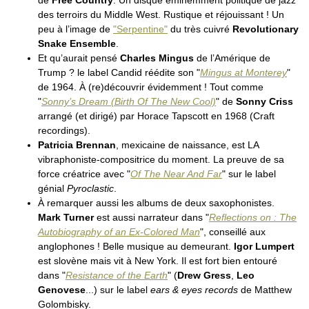
de
Free Country
. Un disque éminemment politique de jazz
CHARLIE ROUSE BAND . Cinnamon
des terroirs du Middle West. Rustique et réjouissant ! Un
LAURA ANN SINGH . Mean Reds
peu à l’image de
"Serpentine"
du très cuivré
Revolutionary
ANTHONY STANCO . In The (…)
MARK TURNER . Reflections (…)
Snake Ensemble
.
MARIA VALENCIA - MATT MORAN -
Et qu’aurait pensé
Charles Mingus
de l’Amérique de
BUGGE WESSELTOFT . it’s (…)
Trump ? le label Candid réédite son "
Mingus at Monterey
"
de 1964. À (re)découvrir évidemment ! Tout comme
"
Sonny’s Dream (Birth Of The New Cool)
" de
Sonny Criss
arrangé (et dirigé) par Horace Tapscott en 1968 (Craft
recordings).
Patricia Brennan
, mexicaine de naissance, est LA
vibraphoniste-compositrice du moment. La preuve de sa
force créatrice avec "
Of The Near And Far
" sur le label
génial
Pyroclastic
.
À remarquer aussi les albums de deux saxophonistes.
Mark Turner
est aussi narrateur dans "
Reflections on : The
Autobiography of an Ex-Colored Man
", conseillé aux
anglophones ! Belle musique au demeurant.
Igor Lumpert
est slovène mais vit à New York. Il est fort bien entouré
dans "
Resistance of the Earth
" (
Drew Gress
,
Leo
Genovese
...) sur le label
ears & eyes records
de Matthew
Golombisky.