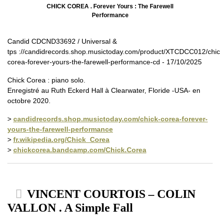
CHICK COREA . Forever Yours : The Farewell
Performance
Candid CDCND33692 / Universal &
tps ://candidrecords.shop.musictoday.com/product/XTCDCC012/chic
corea-forever-yours-the-farewell-performance-cd - 17/10/2025
Chick Corea : piano solo.
Enregistré au Ruth Eckerd Hall à Clearwater, Floride -USA- en
octobre 2020.
>
candidrecords.shop.musictoday.com/chick-corea-forever-
yours-the-farewell-performance
>
fr.wikipedia.org/Chick_Corea
>
chickcorea.bandcamp.com/Chick.Corea
VINCENT COURTOIS – COLIN
VALLON . A Simple Fall