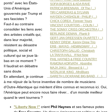
ponts" avec les États-
SOFIA BORGES & ADA RAVE
Unis d’Amérique
PATRICIA BRENNAN . Of The (…)
TIRI CARRERAS & SYLVAIN
gouvernés par Trump et
HAYDEN CHISHOLM - PHILIP (…)
ses fascistes ?
CHICK COREA . Forever Yours
Faut-il au contraire
VINCENT COURTOIS – COLIN (…)
consolider les liens avec
THE SONNY CRISS ORCHESTRA (…)
BERLINDE DEMAN . Plank 9
des artistes créatifs qui,
GERT-JAN DREESSEN QUARTET (…)
dans leur majorité,
KENNY DREW . Kenny Drew Trio
résistent au désastre
ERB - MAYAS - HEMINGWAY . (…)
politique, social et
CHRISTOPH GALLIO . Christoph
LA TANYA HALL . If Not Now
culturel qui se joue là-
PHIL HAYNES & FREE COUNTRY
bas en ce moment ?
RAMONA HORVATH . Absinthe
Il faudrait en débattre
MAJA JAKU . Blessed & (…)
sans doute.
NATALIA M. KING . AfroBlues
GARETH LOCKRANE BIG BAND . (…)
En attendant, je continue
LOVERS - LINDA OLÁH & (…)
à me réjouir de la force inventive de nombre de musiciens
IGOR LUMPERT . Resistance (…)
d’Outre-Atlantique qui méritent d’être connus et reconnus ici. Oui,
LUNI DUO . Lumières doubles
l’Amérique peut encore nous faire rêver... d’un monde meilleur
CHARLES MINGUS . Mingus at (…)
quand le vent tournera ?
CSABA PALOTAÏ . Soulbread
ZEENA PARKINS - CECILIA (…)
TED PILTZECKER . Peace Vibes
"Liberty Now !"
crient
Phil Haynes
et ses fameux potes
REVOLUTIONARY SNAKE ENSEMBLE