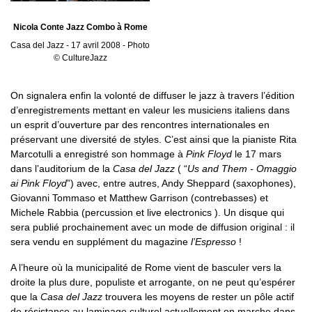
Nicola Conte Jazz Combo à Rome
Casa del Jazz - 17 avril 2008 - Photo
© CultureJazz
On signalera enfin la volonté de diffuser le jazz à travers l’édition
d’enregistrements mettant en valeur les musiciens italiens dans
un esprit d’ouverture par des rencontres internationales en
préservant une diversité de styles. C’est ainsi que la pianiste Rita
Marcotulli a enregistré son hommage à
Pink Floyd
le 17 mars
dans l’auditorium de la
Casa del Jazz
( “
Us and Them - Omaggio
ai Pink Floyd
”) avec, entre autres, Andy Sheppard (saxophones),
Giovanni Tommaso et Matthew Garrison (contrebasses) et
Michele Rabbia (percussion et live electronics ). Un disque qui
sera publié prochainement avec un mode de diffusion original : il
sera vendu en supplément du magazine
l’Espresso
!
A l’heure où la municipalité de Rome vient de basculer vers la
droite la plus dure, populiste et arrogante, on ne peut qu’espérer
que la
Casa del Jazz
trouvera les moyens de rester un pôle actif
de résistance au laminage culturel actuellement en marche dans