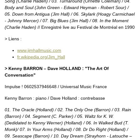
Song (Charlie Haden) / 03. Turnaround (Ornette Coleman) / 04.
Body and Soul (John Green - Edward Heyman - Robert Sour) /
05. Down from Antigua (Jim Hall) / 06. Skylark (Hoagy Carmichael
- Johnny Mercer) / 07. Big Blues (Jim Hall) / 08. In the Moment
(Charlie Haden)
// Enregistré live au Festival de Montréal en 1990
> Liens :
www.jimhallmusic.com
fr.wikipedia.org/Jim_Hall
> Kenny BARRON – Dave HOLLAND : "The Art Of
Conversation"
Impulse ! 0602537946648 / Universal Music France
Kenny Barron : piano / Dave Holland : contrebasse
01. The Oracle (Holland) / 02. The Only One (Barron) / 03. Rain
(Barron) / 04. Segment (C. Parker) / 05. Waltz for K. W.
(Dedidated to Kenny Werner) (Holland) / 06. In Walked Bud (T.
Monk)/ 07. In Your Arms (Holland) / 08. Dr Do Right (Holland) /
09. Seascape (Barron) / 10. Day Dream (Strayhorn - Latouche –