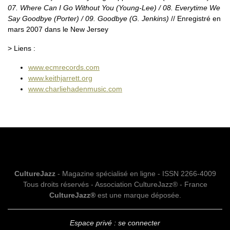
07. Where Can I Go Without You (Young-Lee) / 08. Everytime We
Say Goodbye (Porter) / 09. Goodbye (G. Jenkins)
// Enregistré en
mars 2007 dans le New Jersey
> Liens :
www.ecmrecords.com
www.keithjarrett.org
www.charliehadenmusic.com
CultureJazz
- Magazine spécialisé en ligne - ISSN 2266-4009
Tous droits réservés - Association CultureJazz® - France
CultureJazz®
est une marque déposée.
Espace privé : se connecter