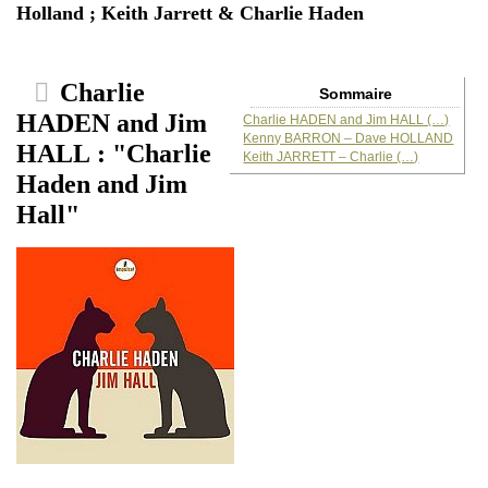
Holland ; Keith Jarrett & Charlie Haden
Charlie
Sommaire
HADEN and Jim
Charlie HADEN and Jim HALL (…)
Kenny BARRON – Dave HOLLAND
HALL : "Charlie
Keith JARRETT – Charlie (…)
Haden and Jim
Hall"