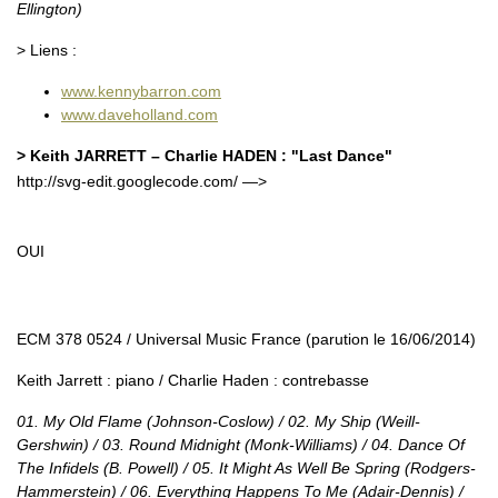
Ellington)
> Liens :
www.kennybarron.com
www.daveholland.com
> Keith JARRETT – Charlie HADEN : "Last Dance"
http://svg-edit.googlecode.com/ —>
OUI
ECM 378 0524 / Universal Music France (parution le 16/06/2014)
Keith Jarrett : piano / Charlie Haden : contrebasse
01. My Old Flame (Johnson-Coslow) / 02. My Ship (Weill-
Gershwin) / 03. Round Midnight (Monk-Williams) / 04. Dance Of
The Infidels (B. Powell) / 05. It Might As Well Be Spring (Rodgers-
Hammerstein) / 06. Everything Happens To Me (Adair-Dennis) /