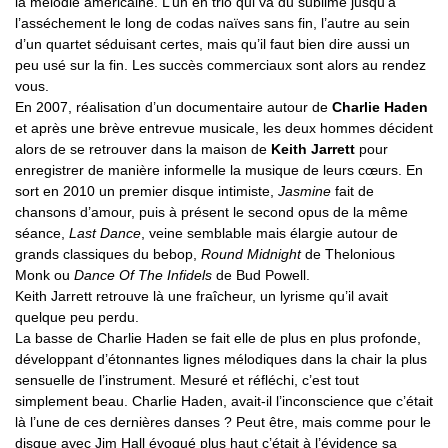
la mélodie américaine. L’un en trio qui va du sublime jusqu‘à
l’asséchement le long de codas naïves sans fin, l’autre au sein
d’un quartet séduisant certes, mais qu’il faut bien dire aussi un
peu usé sur la fin. Les succès commerciaux sont alors au rendez
vous.
En 2007, réalisation d’un documentaire autour de
Charlie Haden
et après une brève entrevue musicale, les deux hommes décident
alors de se retrouver dans la maison de
Keith Jarrett
pour
enregistrer de manière informelle la musique de leurs cœurs. En
sort en 2010 un premier disque intimiste,
Jasmine
fait de
chansons d’amour, puis à présent le second opus de la même
séance,
Last Dance
, veine semblable mais élargie autour de
grands classiques du bebop,
Round Midnight
de Thelonious
Monk ou
Dance Of The Infidels
de Bud Powell.
Keith Jarrett retrouve là une fraîcheur, un lyrisme qu’il avait
quelque peu perdu.
La basse de Charlie Haden se fait elle de plus en plus profonde,
développant d’étonnantes lignes mélodiques dans la chair la plus
sensuelle de l’instrument. Mesuré et réfléchi, c’est tout
simplement beau. Charlie Haden, avait-il l’inconscience que c’était
là l’une de ces dernières danses ? Peut être, mais comme pour le
disque avec Jim Hall évoqué plus haut c’était à l’évidence sa