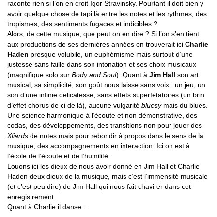
raconte rien si l’on en croit Igor Stravinsky. Pourtant il doit bien y
avoir quelque chose de tapi là entre les notes et les rythmes, des
tropismes, des sentiments fugaces et indicibles ?
Alors, de cette musique, que peut on en dire ? Si l’on s’en tient
aux productions de ses dernières années on trouverait ici
Charlie
Haden
presque volubile, un euphémisme mais surtout d’une
justesse sans faille dans son intonation et ses choix musicaux
(magnifique solo sur
Body and Soul
). Quant à
Jim Hall
son art
musical, sa simplicité, son goût nous laisse sans voix : un jeu, un
son d’une infinie délicatesse, sans effets superfétatoires (un brin
d’effet chorus de ci de là), aucune vulgarité
bluesy
mais du blues.
Une science harmonique à l’écoute et non démonstrative, des
codas, des développements, des transitions non pour jouer des
Xliards
de notes mais pour rebondir à propos dans le sens de la
musique, des accompagnements en interaction. Ici on est à
l’école de l’écoute et de l’humilité.
Louons ici les dieux de nous avoir donné en Jim Hall et Charlie
Haden deux dieux de la musique, mais c’est l’immensité musicale
(et c’est peu dire) de Jim Hall qui nous fait chavirer dans cet
enregistrement.
Quant à Charlie il danse…