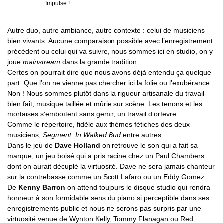
Impulse !
Autre duo, autre ambiance, autre contexte : celui de musiciens
bien vivants. Aucune comparaison possible avec l’enregistrement
précédent ou celui qui va suivre, nous sommes ici en studio, on y
joue
mainstream
dans la grande tradition.
Certes on pourrait dire que nous avons déjà entendu ça quelque
part. Que l’on ne vienne pas chercher ici la folie ou l’exubérance.
Non ! Nous sommes plutôt dans la rigueur artisanale du travail
bien fait, musique taillée et mûrie sur scène. Les tenons et les
mortaises s’emboîtent sans gémir, un travail d’orfèvre.
Comme le répertoire, fidèle aux thèmes fétiches des deux
musiciens,
Segment, In Walked Bud
entre autres.
Dans le jeu de
Dave Holland
on retrouve le son qui a fait sa
marque, un jeu boisé qui a pris racine chez un Paul Chambers
dont on aurait décuplé la virtuosité. Dave ne sera jamais chanteur
sur la contrebasse comme un Scott Lafaro ou un Eddy Gomez.
De
Kenny Barron
on attend toujours le disque studio qui rendra
honneur à son formidable sens du piano si perceptible dans ses
enregistrements public et nous ne serons pas surpris par une
virtuosité venue de Wynton Kelly, Tommy Flanagan ou Red