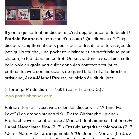
Il y en a qui sortent un disque et c’est déjà beaucoup de boulot !
Patricia Bonner
en sort cinq d’un coup ! Qui dit mieux ? Cinq
disques, cinq thématiques pour décliner les différents visages du
jazz qui la touche, une pochette distincte et caractéristique pour
chacun, le tout dans un coffret. On suivra donc avec plaisir cette
belle voix au grain particulier dans des contextes toujours
pertinents avec des musiciens de grand talent et à la direction
artistique,
Jean-Michel Proust
, musicien érudit du jazz.
> Teranga Production - T-1601 (coffret de 5 CDs) /
www.patriciabonner.com
Patricia Bonner : voix avec selon les disques… / "A Time For
Love" (Les grands standards) : Pierre Christophe : piano /
Raphaël Dever : contrebasse / Mourad Benhammou : batterie /+/
Hervé Meschinet : flûte (2, 7) / Octavio Angarita : violoncelle (2, 7
/ Jean-Marc Fritz : arrangements // "Un Jour Tu Verras" (Le Jazz