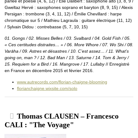
parlée et poésie (4, 6, 12) / Elie Dalibert : saxophone alto (3, 8, 9 /
Gweltaz Hervé : saxophones soprano et baryton (8, 9, 15) / Alexis
Persigan : trombone (3, 4, 11, 12) / Émilie Chevillard : harpe
chromatique sur 5 / Mathieu Lagraula : guitare électrique (11, 12)
/ Sylvain Didou : contrebasse (5, 7, 10, 15)
01. Gongs / 02. Misses Belles / 03. Svalbard / 04. Gold Fish / 05.
« Ces certitudes distraites… » / 06. More Whore / 07. Wo Shi / 08.
Varāha / 09. Astres et désastres / 10. C’est assez… / 11. What’s
going on, man ? / 12. Bad Man / 13. Saturne / 14. Tom & Jerry /
15. Requiem for a Bird / 16. Mangrove / 17. Lullaby
// Enregistré
en France en décembre 2015 et février 2016.
www.autrecords.com/florian-chaigne-blooming
florianchaigne.wixsite.com/solo
Thomas CLAUSEN – Francesco
CALI : "The Voyage"