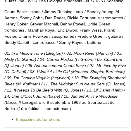
> JazzLine / WDR The Cologne Bradcasts - N 77 026 / Socadisc
Count Basie : piano / Jimmy Rushing : voix / Snooky Young, Al
Aarons, Sonny Cohn, Dan Rader, Rickie Fortunatus : trompettes /
Henry Coker, Grover Mitchell, Benny Powell, Urbie Green :
trombones / Marshall Royal, Eric Diwon, Frank Wess, Frank
Foster, Charlie Fowlkes : saxophones / Freddie Green : guitare /
Buddy Catlett : contrebasse / Sonny Payne : batterie
01. In a Mellow Tone (Ellington) / 02. Moon River (Mancini) / 03.
Misty (E. Garner) / 04. Corner Pocket (F. Green) / 05. Count’Em
(Q. Jones) / 06. Announcement Count Basie / 07. Mr. Five by Five
(G. DePaul) / 08. I Want A Little Girl (Mencher-Shapiro-Bernstein)
/ 09. I’m Coming Virginia (heywood) / 10. The Swinging Shepherd
Blues (M. Koffman) / 11. The Midnight Sun Never Sets (Q. Jones)
/ 12. It Needs To Be Bee’d With (Q. Jones) / 13. Lil’ Darlin (Hefti) /
14. One O’Clock Jump (basie) / 15. Jumpin’ At The Woodside
(Basie)
// Enregistré le 9 septembre 1963 au Sportpalast de
Berlin. (1ère édition – remasterisée).
thejazzline.de/parutions