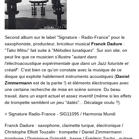
Second album sur le label "Signature - Radio-France" pour le
saxophoniste, producteur, bricoleur musical
Franck Dadure
:
"
Tako Mitsu
" fait suite à "
Mélodies lunatiques
". Sur son site, on
peut lire que ce musicien s’illustre "
autant dans
l’électroacoustique expérimentale que dans un Jazz futuriste et
créatif
". C’est bien ce qu’on constate avec la musique de ce
disque qui exploite habilement instruments acoustiques (
Daniel
Zimmermann
est de la partie !) et éléments électroniques avec
une certaine recherche de mise en scène sonore. Du beau
travail, dans un esprit actuel et assez inventif (même si les effets
de trompette semblent un peu "datés"... Décalage voulu ?).
> Signature Radio-France - SIG11095 / Harmonia Mundi
Franck Dadure : saxophone, clarinette turque, électronique /
Christophe Elliott Touzalin : trompette / Daniel Zimmermann :
trombone / Dominique Grimaldi : basse / Frédéric Sachs : guitare