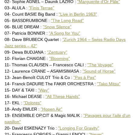
02- Sophie AGNEL – Daunik LAZRO :
"Marguerite d’Or Pâle"
The Fred HERSCH Trio : "Sunday
Gaël HORELLOU Organ Trio : (…)
03- ALULA :
"Finis Terrae"
IMPERIAL QUARTET : "Grand (…)
04- Count BASIE Big Band :
"Live in Berlin 1963"
Arne JANSEN Trio : "Nine (…)
05- BASSDRUMBONE :
"The Long Road"
Irene KEPL : "Sololos"
06- BLUE DREAM :
"Snow Silence"
Franklin KIERMYER : "Closer To
Lee KONITZ – Kenny WHEELER (…)
07- Patricia BONNER :
"A Song for You"
Jobic LE MASSON Trio + Steve
08- Dave BRUBECK Quartet :
"Zurich 1964 – Swiss Radio Days
LES PERMUTANTS : "Alive !"
Jazz series – 42"
Shai MAESTRO Trio : "The (…)
09- Dewa BUDJANA :
"Zentuary"
Nicolas MEIER : "Infinity"
10- Florian CHAIGNE :
"Blooming"
M&T@L IK : "M&T@L IK"
ODDJOB : "Folk"
11- Thomas CLAUSEN – Francesco CALI :
"The Voyage"
Hanna PAULBERG Concept : (…)
12- Laurence CRANE – ASAMISIMASA :
"Sound of Horse"
Marion RAMPAL : "Main Blue"
13- Jean-Benoît CULOT Trio & Co :
"Pas à Pas"
Little Johnny RIVERO : "Music
14- Franck DADURE The FAKIR ORCHESTRA :
"Tako Mitsu"
Emmanuel SCARPA : "Invisible
Louis SCLAVIS Sextet : "Elling
15- DAY & TAXI :
"Way"
Yotam SILBERSTEIN : "The (…)
16- Michael DEASE :
"All These Hands"
Jarry SINGLA : "The Mumbai (…)
17- EKL :
"Dolores"
Fred SOUL : "La comédie (…)
18- Andy EMLER :
"Hopen Air"
Vakia STAVROU : "Alasia – (…)
SUBSYSTEM : "Unterholz"
19- ENSEMBLE OP.CIT & Magic MALIK :
"Pavages pour l’aile d’un
SUN RA : "Singles – The (…)
papillon"
Geir SUNDSTØL : "Langen Ro"
20- David ESKENAZY Trio :
"Longing For Gravity"
Claire TAÏB & Giovanni (…)
21- Francesco FORGES – Gianni LENOCI :
"Never"