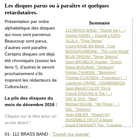
Les disques parus ou à paraître et quelques
retardataires.
Présentation par ordre
Sommaire
alphabétique des disques
112 BRASS BAND : "Ouesh ma (…)
qui nous sont parvenus.
Sophie AGNEL – Daunik LAZRO
Beaucoup sont parus,
ALULA : "Finis Terrae"
Count BASIE Big Band : "Live
d’autres vont paraître.
BASSDRUMBONE : "The Long Road"
Certains disques ont déjà
BLUE DREAM : "Snow Silence"
été chroniqués (suivez les
Dave BRUBECK Quartet : "Zurich
liens !), d’autres le seront
Dewa BUDJANA : "Zentuary"
Florian CHAIGNE : "Blooming"
prochainement s’ils
Thomas CLAUSEN – Francesco (…)
inspirent les rédacteurs de
Laurence CRANE – ASAMISIMASA
CultureJazz...
Jean-Benoît CULOT Trio &
Franck DADURE & The (…)
La pile des disques du
DAY & TAXI : "Way"
Michael DEASE : "All These (…)
mois de décembre 2016 :
EKL : "Dolores"
Andy EMLER : "Hopen Air"
Cliquez sur le titre pour un
ENSEMBLE OP.CIT & Magic
accès direct !
David ESKENAZY Trio : "Longing
Francesco FORGES – Gianni (…)
01- 112 BRASS BAND :
"Ouesh ma gueule"
Raphaël HERLEM Quintet : (…)