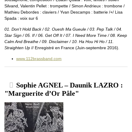
Silvand, Valentin Pellet : trompette / Simon Andrieux : trombone /
Mathieu Debordes : claviers / Yvan Descamps : batterie /+/ Lisa
Spada : voix sur 6
01. Don’t Hold Back / 02. Ouesh Ma Gueule / 03. Pep Talk / 04.
Star Sign / 05. If / 06. Get Off It / 07. I Need More Time / 08. Keep
Calm And Breathe / 09. Disclaimer / 10. Ha Hou Hi Ho / 11.
Straighten Up
// Enregistré en France (Juin-septembre 2016).
www.112brassband.com
Sophie AGNEL – Daunik LAZRO :
"Marguerite d’Or Pâle"