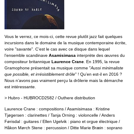
Vous le verrez, ce mois-ci, cette revue plutôt jazz fait quelques
incursions dans le domaine de la musique contemporaine écrite,
voire "savante". C’est le cas avec ce disque dans lequel
l’ensemble scandinave
Asamisimasa
interprète des œuvres du
compositeur britannique
Laurence Crane
. En 1995, la revue
Gramophone présentait sa musique comme "
Aussi minimaliste
que possible, et irrésistiblement drôle
" ! Qu’en est-il en 2016 ?
Nous n’avons pas vraiment perçu la drôlerie mais la démarche
est intéressante.
> Hubro - HUBROCD2582 / Outhere distribution
Laurence Crane : compositions / Asamisimasa : Kristine
Tjøgersen : clarinettes / Tanja Orning : violoncelle / Anders
Førisdal : guitares / Ellen Ugelvik : piano et orgue électrique /
Håkon Mørch Stene : percussion / Ditte Marie Bræin : soprano