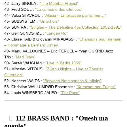
42- Jarry SINGLA :
"The Mumbai Project"
43- Fred SØUL :
"La comédie des silences"
44- Vakia STAVROU :
"Alasia – Embrassée par la mer…"
45- SUBSYSTEM :
"Unterholz"
46- SUN RA :
"Singles – The Definitive 45s Collection 1952-1991"
47- Geir SUNDSTØL :
"Langen Ro"
48- Claire TAÏB & Giovanni MIRABASSI :
"Chansons pour demain
– Hommage à Bernard Dimey"
49- Manu VALLOGNES – Eric TERUEL – Yvan OUKRID Jazz
Trio :
"Mad Train"
50- Sarah VAUGHAN :
"Live in Berlin 1969"
51- Miroslav VITOUS :
"Ziljabu Nights – Live at Theater
Gütersloh"
52- Nasheet WAITS :
"Between Nothingness & Infinity"
53- Christian WALLUMRØD Ensemble :
"Kurszam and Fulger"
54- Louis WINSBERG JALEO :
"For Paco"
112 BRASS BAND : "Ouesh ma
gueule"