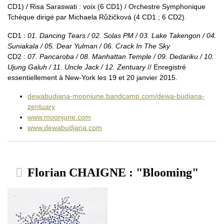
CD1) / Risa Saraswati : voix (6 CD1) / Orchestre Symphonique
Tchèque dirigé par Michaela Růžičková (4 CD1 ; 6 CD2).
CD1 :
01. Dancing Tears / 02. Solas PM / 03. Lake Takengon / 04.
Suniakala / 05. Dear Yulman / 06. Crack In The Sky
CD2 :
07. Pancaroba / 08. Manhattan Temple / 09. Dedariku / 10.
Ujung Galuh / 11. Uncle Jack / 12. Zentuary
// Enregistré
essentiellement à New-York les 19 et 20 janvier 2015.
dewabudjana-moonjune.bandcamp.com/dewa-budjana-
zentuary
www.moonjune.com
www.dewabudjana.com
Florian CHAIGNE : "Blooming"