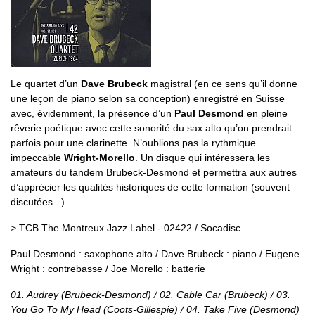
Le quartet d’un
Dave Brubeck
magistral (en ce sens qu’il donne
une leçon de piano selon sa conception) enregistré en Suisse
avec, évidemment, la présence d’un
Paul Desmond
en pleine
rêverie poétique avec cette sonorité du sax alto qu’on prendrait
parfois pour une clarinette. N’oublions pas la rythmique
impeccable
Wright-Morello
. Un disque qui intéressera les
amateurs du tandem Brubeck-Desmond et permettra aux autres
d’apprécier les qualités historiques de cette formation (souvent
discutées...).
> TCB The Montreux Jazz Label - 02422 / Socadisc
Paul Desmond : saxophone alto / Dave Brubeck : piano / Eugene
Wright : contrebasse / Joe Morello : batterie
01. Audrey (Brubeck-Desmond) / 02. Cable Car (Brubeck) / 03.
You Go To My Head (Coots-Gillespie) / 04. Take Five (Desmond)