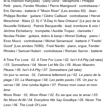
et la chanson française) : Dany Doriz : vibraphone / Philippe
Petit : piano, Fender Rhodes / Pierre Maingourd : contrebasse /
Eric Dervieu : batterie // "Moon River" (Les années 50) : Jean-
Philippe Bordier : guitare / Cédric Caillaud : contrebasse / Hervé
Meschinet : flûtes (2, 6) // "A Day In New Orleans" (Le jazz de la
Nouvelle Orléans) : Patrick Bacqueville : lead, trombone & voix /
Jérôme Etcheberry : trompette / Aurélie Tropez : clarinette /
Nicolas Peslier : guitare, dobro & banjo / Ahmet Gülbay : piano /
Enzo Mucci : contrebasse / Michel Senamaud : batterie // "Feelin’
Good" (Les années 70/80) : Fred Nardin : piano, orgue, Fender
Rhodes / Samuel Hubert : contrebasse / Romain Sarron : batterie
A Time For Love :
01. A Time For Love / 02. Isn’t It A Pity (alt take)
/ 03. Somewhere / 04. Never Let Me Go / 05. Music Maestro
Please / 06. Isn’t It A Pity / 07. Somewhere (alt take)
Un jour tu verras :
01. J’aimerai tellement ça / 02. Le piano de la
plage / 03. La Madrague / 04. Les petits pavés / 05. Un jour tu
verras / 06. Une rumba légère / 07. Prenez mon coeur et mon
âme
Moon River :
01. Moon River / 02. Eu sei que vou te amar / 03.
No Moon At All / 04. Everytime We Say Goodbye / 05. Never The
Less / 06. The Look Of Love