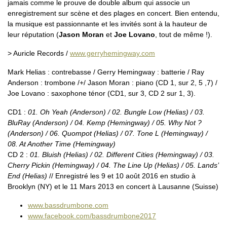
jamais comme le prouve de double album qui associe un
enregistrement sur scène et des plages en concert. Bien entendu,
la musique est passionnante et les invités sont à la hauteur de
leur réputation (
Jason Moran
et
Joe Lovano
, tout de même !).
> Auricle Records /
www.gerryhemingway.com
Mark Helias : contrebasse / Gerry Hemingway : batterie / Ray
Anderson : trombone /+/ Jason Moran : piano (CD 1, sur 2, 5 ,7) /
Joe Lovano : saxophone ténor (CD1, sur 3, CD 2 sur 1, 3).
CD1 :
01. Oh Yeah (Anderson) / 02. Bungle Low (Helias) / 03.
BluRay (Anderson) / 04. Kemp (Hemingway) / 05. Why Not ?
(Anderson) / 06. Quompot (Helias) / 07. Tone L (Hemingway) /
08. At Another Time (Hemingway)
CD 2 :
01. Bluish (Helias) / 02. Different Cities (Hemingway) / 03.
Cherry Pickin (Hemingway) / 04. The Line Up (Helias) / 05. Lands’
End (Helias)
// Enregistré les 9 et 10 août 2016 en studio à
Brooklyn (NY) et le 11 Mars 2013 en concert à Lausanne (Suisse)
www.bassdrumbone.com
www.facebook.com/bassdrumbone2017