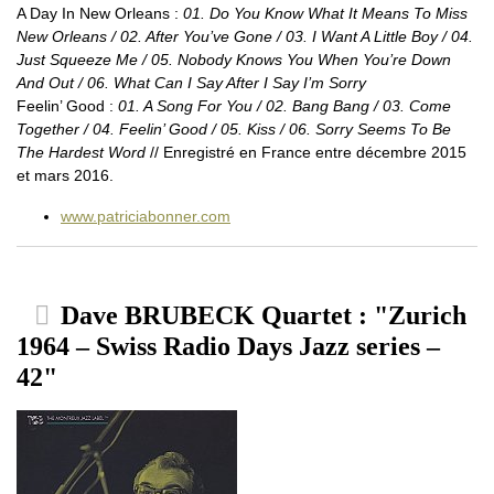
A Day In New Orleans :
01. Do You Know What It Means To Miss
New Orleans / 02. After You’ve Gone / 03. I Want A Little Boy / 04.
Just Squeeze Me / 05. Nobody Knows You When You’re Down
And Out / 06. What Can I Say After I Say I’m Sorry
Feelin’ Good :
01. A Song For You / 02. Bang Bang / 03. Come
Together / 04. Feelin’ Good / 05. Kiss / 06. Sorry Seems To Be
The Hardest Word
// Enregistré en France entre décembre 2015
et mars 2016.
www.patriciabonner.com
Dave BRUBECK Quartet : "Zurich
1964 – Swiss Radio Days Jazz series –
42"