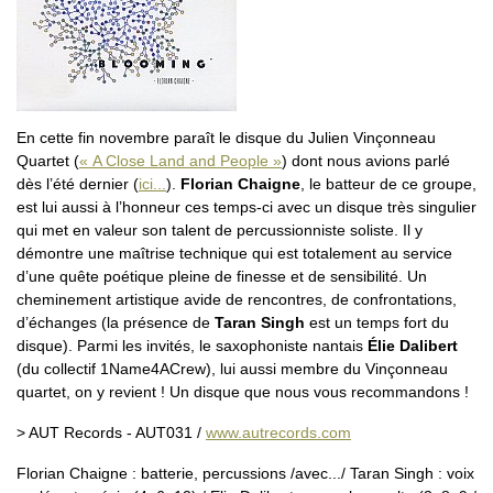
En cette fin novembre paraît le disque du Julien Vinçonneau
Quartet (
« A Close Land and People »
) dont nous avions parlé
dès l’été dernier (
ici...
).
Florian Chaigne
, le batteur de ce groupe,
est lui aussi à l’honneur ces temps-ci avec un disque très singulier
qui met en valeur son talent de percussionniste soliste. Il y
démontre une maîtrise technique qui est totalement au service
d’une quête poétique pleine de finesse et de sensibilité. Un
cheminement artistique avide de rencontres, de confrontations,
d’échanges (la présence de
Taran Singh
est un temps fort du
disque). Parmi les invités, le saxophoniste nantais
Élie Dalibert
(du collectif 1Name4ACrew), lui aussi membre du Vinçonneau
quartet, on y revient ! Un disque que nous vous recommandons !
> AUT Records - AUT031 /
www.autrecords.com
Florian Chaigne : batterie, percussions /avec.../ Taran Singh : voix