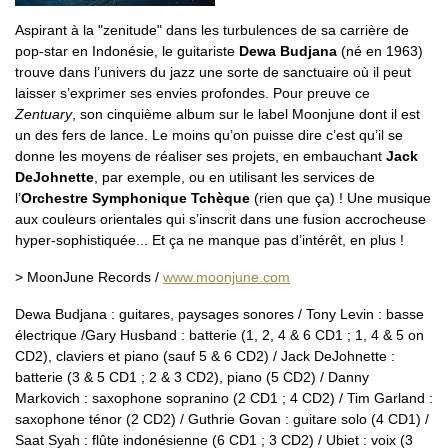
Aspirant à la "zenitude" dans les turbulences de sa carrière de
pop-star en Indonésie, le guitariste
Dewa Budjana
(né en 1963)
trouve dans l’univers du jazz une sorte de sanctuaire où il peut
laisser s’exprimer ses envies profondes. Pour preuve ce
Zentuary
, son cinquième album sur le label Moonjune dont il est
un des fers de lance. Le moins qu’on puisse dire c’est qu’il se
donne les moyens de réaliser ses projets, en embauchant
Jack
DeJohnette
, par exemple, ou en utilisant les services de
l’
Orchestre Symphonique Tchèque
(rien que ça) ! Une musique
aux couleurs orientales qui s’inscrit dans une fusion accrocheuse
hyper-sophistiquée... Et ça ne manque pas d’intérêt, en plus !
> MoonJune Records /
www.moonjune.com
Dewa Budjana : guitares, paysages sonores / Tony Levin : basse
électrique /Gary Husband : batterie (1, 2, 4 & 6 CD1 ; 1, 4 & 5 on
CD2), claviers et piano (sauf 5 & 6 CD2) / Jack DeJohnette :
batterie (3 & 5 CD1 ; 2 & 3 CD2), piano (5 CD2) / Danny
Markovich : saxophone sopranino (2 CD1 ; 4 CD2) / Tim Garland :
saxophone ténor (2 CD2) / Guthrie Govan : guitare solo (4 CD1) /
Saat Syah : flûte indonésienne (6 CD1 ; 3 CD2) / Ubiet : voix (3