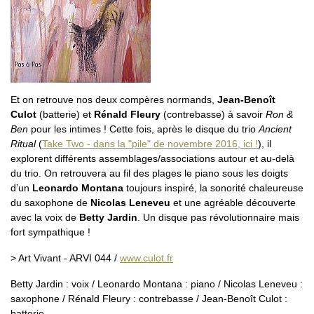
Et on retrouve nos deux compères normands,
Jean-Benoît
Culot
(batterie) et
Rénald Fleury
(contrebasse) à savoir
Ron &
Ben
pour les intimes ! Cette fois, après le disque du trio
Ancient
Ritual
(
Take Two - dans la "pile" de novembre 2016, ici !
), il
explorent différents assemblages/associations autour et au-delà
du trio. On retrouvera au fil des plages le piano sous les doigts
d’un
Leonardo Montana
toujours inspiré, la sonorité chaleureuse
du saxophone de
Nicolas Leneveu
et une agréable découverte
avec la voix de
Betty Jardin
. Un disque pas révolutionnaire mais
fort sympathique !
> Art Vivant - ARVI 044 /
www.culot.fr
Betty Jardin : voix / Leonardo Montana : piano / Nicolas Leneveu :
saxophone / Rénald Fleury : contrebasse / Jean-Benoît Culot :
batterie