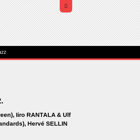
azz
.
ween), Iiro RANTALA & Ulf
andards), Hervé SELLIN