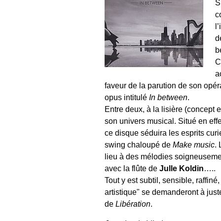
S
c
l
d
b
C
a
faveur de la parution de son opé
opus intitulé
In between
.
Entre deux, à la lisière (concept 
son univers musical. Situé en effe
ce disque séduira les esprits cur
swing chaloupé de
Make music
.
lieu à des mélodies soigneuseme
avec la flûte de
Julle Koldin
…..
Tout y est subtil, sensible, raff
artistique" se demanderont à juste
de
Libération
.