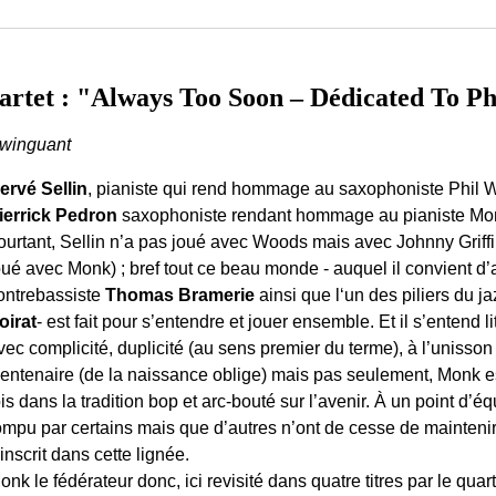
tet : "Always Too Soon – Dédicated To P
winguant
ervé Sellin
, pianiste qui rend hommage au saxophoniste Phil 
ierrick Pedron
saxophoniste rendant hommage au pianiste Mon
ourtant, Sellin n’a pas joué avec Woods mais avec Johnny Griffi
oué avec Monk) ; bref tout ce beau monde - auquel il convient d’
ontrebassiste
Thomas Bramerie
ainsi que l‘un des piliers du ja
oirat
- est fait pour s’entendre et jouer ensemble. Et il s’entend 
vec complicité, duplicité (au sens premier du terme), à l’unisson
entenaire (de la naissance oblige) mais pas seulement, Monk est
ois dans la tradition bop et arc-bouté sur l’avenir. À un point d’éq
ompu par certains mais que d’autres n’ont de cesse de maintenir.
’inscrit dans cette lignée.
onk le fédérateur donc, ici revisité dans quatre titres par le quarte