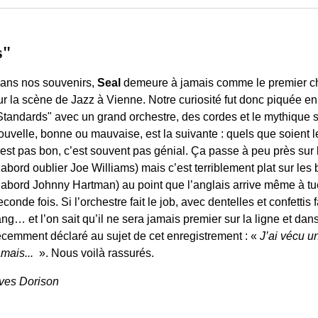
s"
ans nos souvenirs,
Seal
demeure à jamais comme le premier cha
ur la scène de Jazz à Vienne. Notre curiosité fut donc piquée en
Standards" avec un grand orchestre, des cordes et le mythique 
ouvelle, bonne ou mauvaise, est la suivante : quels que soien
’est pas bon, c’est souvent pas génial. Ça passe à peu près sur 
’abord oublier Joe Williams) mais c’est terriblement plat sur le
’abord Johnny Hartman) au point que l’anglais arrive même à tue
econde fois. Si l’orchestre fait le job, avec dentelles et confetti
ang… et l’on sait qu’il ne sera jamais premier sur la ligne et dan
écemment déclaré au sujet de cet enregistrement : «
J’ai vécu u
amais...
». Nous voilà rassurés.
ves Dorison