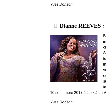
Yves Dorison
Dianne REEVES : "
B
i
c
S
t
i
s
é
s
f
10 septembre 2017 à Jazz à La Vil
Yves Dorison