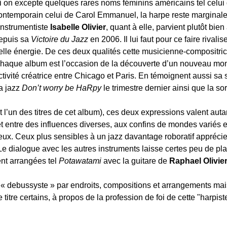
i on excepte quelques rares noms féminins américains tel celui
ontemporain celui de Carol Emmanuel, la harpe reste marginale
’instrumentiste
Isabelle Olivier
, quant à elle, parvient plutôt bie
epuis sa
Victoire du Jazz
en 2006. Il lui faut pour ce faire rivali
elle énergie. De ces deux qualités cette musicienne-compositri
haque album est l’occasion de la découverte d’un nouveau mon
ctivité créatrice entre Chicago et Paris. En témoignent aussi sa 
ra jazz
Don’t worry be HaRpy
le trimestre dernier ainsi que la so
et l’un des titres de cet album), ces deux expressions valent au
t entre des influences diverses, aux confins de mondes variés et
ieux. Ceux plus sensibles à un jazz davantage roboratif appréci
 Le dialogue avec les autres instruments laisse certes peu de pl
nt arrangées tel
Potawatami
avec la guitare de
Raphael Olivie
iné, « debussyste » par endroits, compositions et arrangements ma
 titre certains, à propos de la profession de foi de cette "harpist