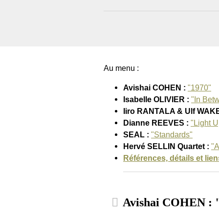
Au menu :
Avishai COHEN :
"1970"
Isabelle OLIVIER :
"In Bet
Iiro RANTALA & Ulf WAK
Dianne REEVES :
"Light U
SEAL :
"Standards"
Hervé SELLIN Quartet :
"A
Références, détails et liens
Avishai COHEN : 