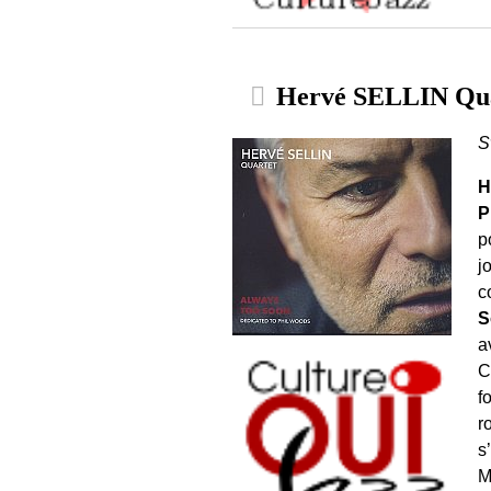
Hervé SELLIN Quar
S
H
P
p
j
c
S
a
C
f
r
s
M