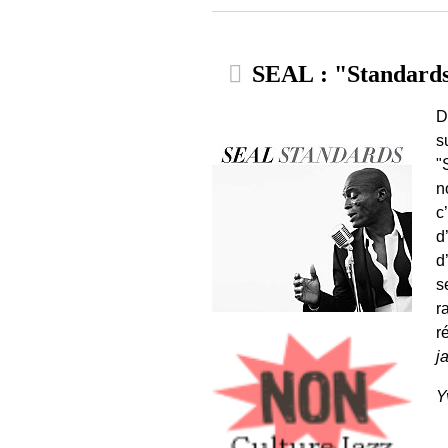
SEAL : "Standard
D
s
"
n
c
d
d
s
r
r
j
Y