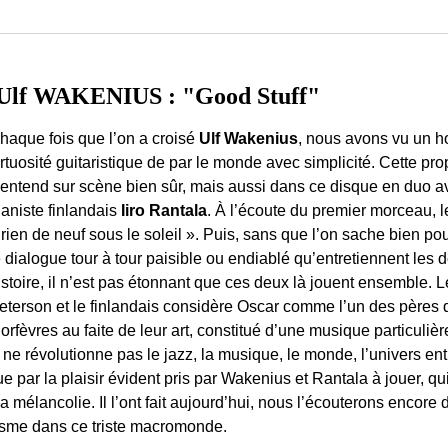
lf WAKENIUS : "Good Stuff"
haque fois que l’on a croisé
Ulf Wakenius
, nous avons vu un 
irtuosité guitaristique de par le monde avec simplicité. Cette prope
’entend sur scène bien sûr, mais aussi dans ce disque en duo ave
ianiste finlandais
Iiro Rantala
. À l’écoute du premier morceau, 
 rien de neuf sous le soleil ». Puis, sans que l’on sache bien pou
e dialogue tour à tour paisible ou endiablé qu’entretiennent les d
istoire, il n’est pas étonnant que ces deux là jouent ensemble.
eterson et le finlandais considère Oscar comme l’un des pères 
’orfèvres au faite de leur art, constitué d’une musique particul
ne révolutionne pas le jazz, la musique, le monde, l’univers entier
ue par la plaisir évident pris par Wakenius et Rantala à jouer, qui
a mélancolie. Il l’ont fait aujourd’hui, nous l’écouterons encore
misme dans ce triste macromonde.