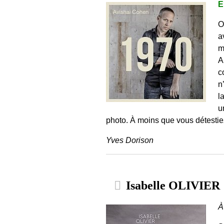
E
O
a
m
A
c
n
l
u
photo. À moins que vous détestiez
Yves Dorison
Isabelle OLIVIER 
À