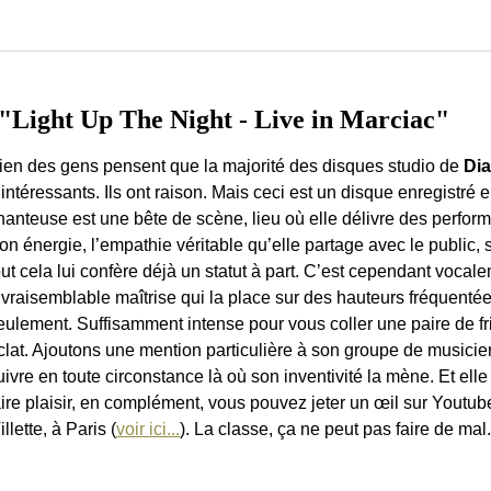
Light Up The Night - Live in Marciac"
ien des gens pensent que la majorité des disques studio de
Di
nintéressants. Ils ont raison. Mais ceci est un disque enregistré e
hanteuse est une bête de scène, lieu où elle délivre des perf
on énergie, l’empathie véritable qu’elle partage avec le public, sa
out cela lui confère déjà un statut à part. C’est cependant vocal
nvraisemblable maîtrise qui la place sur des hauteurs fréquenté
eulement. Suffisamment intense pour vous coller une paire de fris
clat. Ajoutons une mention particulière à son groupe de musicien
uivre en toute circonstance là où son inventivité la mène. Et elle
aire plaisir, en complément, vous pouvez jeter un œil sur Youtub
lette, à Paris (
voir ici...
). La classe, ça ne peut pas faire de mal.