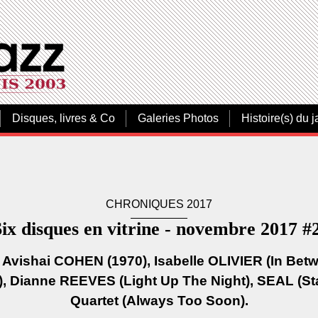
Disques, livres & Co
Galeries Photos
Histoire(s) du j
CHRONIQUES 2017
Six disques en vitrine - novembre 2017 #2
: Avishai COHEN (1970), Isabelle OLIVIER (In Bet
, Dianne REEVES (Light Up The Night), SEAL (St
Quartet (Always Too Soon).