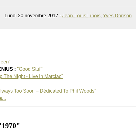
Lundi 20 novembre 2017 -
Jean-Louis Libois
,
Yves Dorison
ween"
ENIUS :
"Good Stuff"
p The Night - Live in Marciac"
lways Too Soon – Dédicated To Phil Woods"
...
"1970"