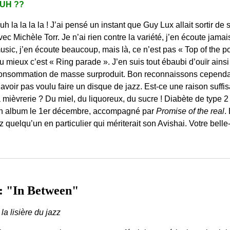
UH ??
uh la la la la ! J’ai pensé un instant que Guy Lux allait sortir de s
vec Michèle Torr. Je n’ai rien contre la variété, j’en écoute jamais
usic, j’en écoute beaucoup, mais là, ce n’est pas « Top of the pop
u mieux c’est « Ring parade ». J’en suis tout ébaubi d’ouïr ains
onsommation de masse surproduit. Bon reconnaissons cependa
’avoir pas voulu faire un disque de jazz. Est-ce une raison suffi
a mièvrerie ? Du miel, du liquoreux, du sucre ! Diabète de type 2 
n album le 1er décembre, accompagné par
Promise of the real
.
 quelqu’un en particulier qui mériterait son Avishai. Votre bell
: "In Between"
 la lisière du jazz