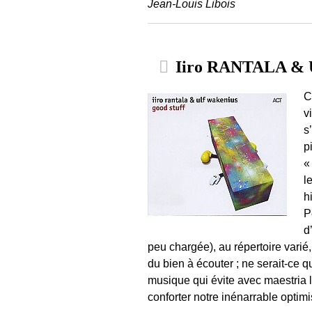
Jean-Louis Libois
Iiro RANTALA & U
C
v
s
p
«
l
h
P
d
peu chargée), au répertoire varié, 
du bien à écouter ; ne serait-ce q
musique qui évite avec maestria l
conforter notre inénarrable opti