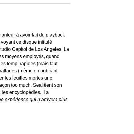
nteur à avoir fait du playback
 voyant ce disque intitulé
studio Capitol de Los Angeles. La
t les moyens employés, quand
les tempi rapides (mais faut
s ballades (même en oubliant
r les feuilles mortes une
s façon too much, Seal tient son
s les encyclopédies. Il a
ne expérience qui n’arrivera plus