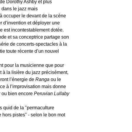
 de Dorothy Ashby et plus
 dans le jazz mais
n à occuper le devant de la scène
ser d’invention et déployer une
ce est incontestablement dotée.
de et sa conceptrice partage son
série de concerts-spectacles à la
rtie toute récente d’un nouvel
tant pour la musicienne que pour
 à la lisière du jazz précisément,
eront l’énergie de
Ranga
ou le
ace à l’improvisation mais donne
r
ou bien encore
Peruvian Lullaby
is quid de la "permaculture
e hors pistes" - selon le bon mot