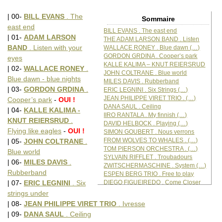
| 00-
BILL EVANS
. The
Sommaire
east end
BILL EVANS . The east end
| 01-
ADAM LARSON
THE ADAM LARSON BAND . Listen
BAND
. Listen with your
WALLACE RONEY . Blue dawn (…)
GORDON GRDINA . Cooper’s park
eyes
KALLE KALIMA – KNUT REIERSRUD
| 02-
WALLACE RONEY
.
JOHN COLTRANE . Blue world
Blue dawn - blue nights
MILES DAVIS . Rubberband
| 03-
GORDON GRDINA
.
ERIC LEGNINI . Six Strings (…)
JEAN PHILIPPE VIRET TRIO . (…)
Cooper’s park
-
OUI !
DANA SAUL . Ceiling
| 04-
KALLE KALIMA -
IIRO RANTALA . My finnish (…)
KNUT REIERSRUD
.
DAVID HELBOCK . Playing (…)
Flying like eagles
-
OUI !
SIMON GOUBERT . Nous verrons
FROM WOLVES TO WHALES . (…)
| 05-
JOHN COLTRANE
.
TOM PIERSON ORCHESTRA . (…)
Blue world
SYLVAIN RIFFLET . Troubadours
| 06-
MILES DAVIS
.
ZWITSCHERMASCHINE . System (…)
Rubberband
ESPEN BERG TRIO . Free to play
DIEGO FIGUEIREDO . Come Closer
| 07-
ERIC LEGNINI
. Six
MICHELE HENDRICKS . Another
strings under
| 08-
JEAN PHILIPPE VIRET TRIO
. Ivresse
| 09-
DANA SAUL
. Ceiling