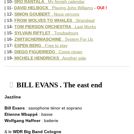
| 10-
IIRO RANTALA
. My finnish calendar
| 11-
DAVID HELBOCK
. Playing John Williams
-
OUI !
| 12-
SIMON GOUBERT
. Nous verrons
| 13-
FROM WOLVES TO WHALES
. Strandwal
| 14-
TOM PIERSON ORCHESTRA
. Last Works
| 15-
SYLVAIN RIFFLET
. Troubadours
| 16-
ZWITSCHERMASCHINE
. System For Us
| 17-
ESPEN BERG
. Free to play
| 18-
DIEGO FIGUEIREDO
. Come closer
| 19-
MICHELE HENDRICKS
. Another side
BILL EVANS . The east end
Jazzline
Bill Evans
: saxophone ténor et soprano
Etienne Mbappé
: basse
Wolfgang Haffner
: batterie
& le
WDR Big Band Cologne