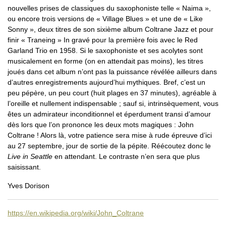
nouvelles prises de classiques du saxophoniste telle « Naima »,
ou encore trois versions de « Village Blues » et une de « Like
Sonny », deux titres de son sixième album Coltrane Jazz et pour
finir « Traneing » In gravé pour la première fois avec le Red
Garland Trio en 1958. Si le saxophoniste et ses acolytes sont
musicalement en forme (on en attendait pas moins), les titres
joués dans cet album n’ont pas la puissance révélée ailleurs dans
d’autres enregistrements aujourd’hui mythiques. Bref, c’est un
peu pépère, un peu court (huit plages en 37 minutes), agréable à
l’oreille et nullement indispensable ; sauf si, intrinsèquement, vous
êtes un admirateur inconditionnel et éperdument transi d’amour
dès lors que l’on prononce les deux mots magiques : John
Coltrane ! Alors là, votre patience sera mise à rude épreuve d’ici
au 27 septembre, jour de sortie de la pépite. Réécoutez donc le
Live in Seattle
en attendant. Le contraste n’en sera que plus
saisissant.
Yves Dorison
https://en.wikipedia.org/wiki/John_Coltrane