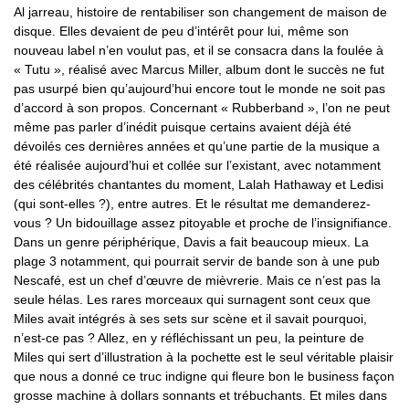
Al jarreau, histoire de rentabiliser son changement de maison de
disque. Elles devaient de peu d’intérêt pour lui, même son
nouveau label n’en voulut pas, et il se consacra dans la foulée à
« Tutu », réalisé avec Marcus Miller, album dont le succès ne fut
pas usurpé bien qu’aujourd’hui encore tout le monde ne soit pas
d’accord à son propos. Concernant « Rubberband », l’on ne peut
même pas parler d’inédit puisque certains avaient déjà été
dévoilés ces dernières années et qu’une partie de la musique a
été réalisée aujourd’hui et collée sur l’existant, avec notamment
des célébrités chantantes du moment, Lalah Hathaway et Ledisi
(qui sont-elles ?), entre autres. Et le résultat me demanderez-
vous ? Un bidouillage assez pitoyable et proche de l’insignifiance.
Dans un genre périphérique, Davis a fait beaucoup mieux. La
plage 3 notamment, qui pourrait servir de bande son à une pub
Nescafé, est un chef d’œuvre de mièvrerie. Mais ce n’est pas la
seule hélas. Les rares morceaux qui surnagent sont ceux que
Miles avait intégrés à ses sets sur scène et il savait pourquoi,
n’est-ce pas ? Allez, en y réfléchissant un peu, la peinture de
Miles qui sert d’illustration à la pochette est le seul véritable plaisir
que nous a donné ce truc indigne qui fleure bon le business façon
grosse machine à dollars sonnants et trébuchants. Et miles dans