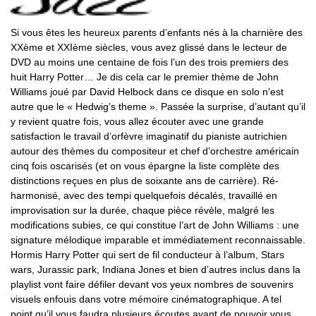
Si vous êtes les heureux parents d’enfants nés à la charnière des
XXème et XXIème siècles, vous avez glissé dans le lecteur de
DVD au moins une centaine de fois l’un des trois premiers des
huit Harry Potter… Je dis cela car le premier thème de John
Williams joué par David Helbock dans ce disque en solo n’est
autre que le « Hedwig’s theme ». Passée la surprise, d’autant qu’il
y revient quatre fois, vous allez écouter avec une grande
satisfaction le travail d’orfèvre imaginatif du pianiste autrichien
autour des thèmes du compositeur et chef d’orchestre américain
cinq fois oscarisés (et on vous épargne la liste complète des
distinctions reçues en plus de soixante ans de carrière). Ré-
harmonisé, avec des tempi quelquefois décalés, travaillé en
improvisation sur la durée, chaque pièce révèle, malgré les
modifications subies, ce qui constitue l’art de John Williams : une
signature mélodique imparable et immédiatement reconnaissable.
Hormis Harry Potter qui sert de fil conducteur à l’album, Stars
wars, Jurassic park, Indiana Jones et bien d’autres inclus dans la
playlist vont faire défiler devant vos yeux nombres de souvenirs
visuels enfouis dans votre mémoire cinématographique. A tel
point qu’il vous faudra plusieurs écoutes avant de pouvoir vous