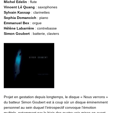
Michel Edelin
: flute
Vincent Lê Quang
: saxophones
Sylvain Kassap
: clarinettes
Sophia Domancich
: piano
Emmanuel Bex
: orgue
Hélène Labarrière
: contrebasse
Simon Goubert
: batterie, claviers
Projet en gestation depuis longtemps, le disque « Nous verrons »
du batteur Simon Goubert est à coup sûr un disque éminemment
personnel au sein duquel l’introspectif convoque l’émotion
multiple, notamment par le biais des quatre voix mises en avant