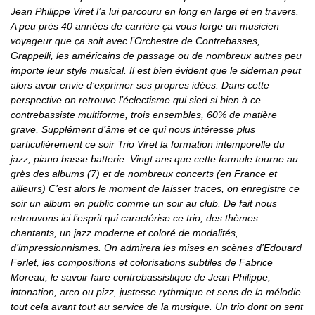
Jean Philippe Viret l’a lui parcouru en long en large et en travers.
A peu près 40 années de carrière ça vous forge un musicien
voyageur que ça soit avec l’Orchestre de Contrebasses,
Grappelli, les américains de passage ou de nombreux autres peu
importe leur style musical. Il est bien évident que le sideman peut
alors avoir envie d’exprimer ses propres idées. Dans cette
perspective on retrouve l’éclectisme qui sied si bien à ce
contrebassiste multiforme, trois ensembles, 60% de matière
grave, Supplément d’âme et ce qui nous intéresse plus
particulièrement ce soir Trio Viret la formation intemporelle du
jazz, piano basse batterie. Vingt ans que cette formule tourne au
grès des albums (7) et de nombreux concerts (en France et
ailleurs) C’est alors le moment de laisser traces, on enregistre ce
soir un album en public comme un soir au club. De fait nous
retrouvons ici l’esprit qui caractérise ce trio, des thèmes
chantants, un jazz moderne et coloré de modalités,
d’impressionnismes. On admirera les mises en scènes d’Edouard
Ferlet, les compositions et colorisations subtiles de Fabrice
Moreau, le savoir faire contrebassistique de Jean Philippe,
intonation, arco ou pizz, justesse rythmique et sens de la mélodie
tout cela avant tout au service de la musique. Un trio dont on sent