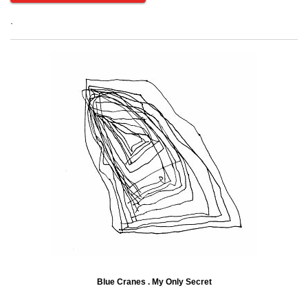
.
Blue Cranes . My Only Secret