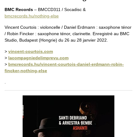
BMC Records
– BMCCD311 / Socadisc &
bmcrecords.hu/nothing-else
Vincent Courtois : violoncelle / Daniel Erdmann : saxophone ténor
/ Robin Fincker : saxophone ténor, clarinette. Enregistré au BMC
Studio, Budapest (Hongrie) du 26 au 28 janvier 2022.
>
vincent-courtois.com
>
lacompagniedelimprevu.com
>
bmcrecords.hu/vincent-courtois-daniel-erdmann-robin-
fincker-nothing-else
.