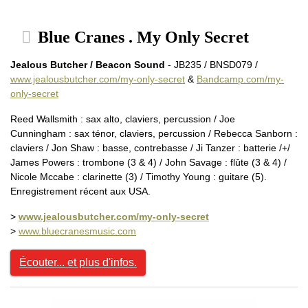
Blue Cranes . My Only Secret
Jealous Butcher / Beacon Sound
- JB235 / BNSD079 /
www.jealousbutcher.com/my-only-secret
&
Bandcamp.com/my-
only-secret
Reed Wallsmith : sax alto, claviers, percussion / Joe
Cunningham : sax ténor, claviers, percussion / Rebecca Sanborn :
claviers / Jon Shaw : basse, contrebasse / Ji Tanzer : batterie /+/
James Powers : trombone (3 & 4) / John Savage : flûte (3 & 4) /
Nicole Mccabe : clarinette (3) / Timothy Young : guitare (5).
Enregistrement récent aux USA.
>
www.jealousbutcher.com/my-only-secret
>
www.bluecranesmusic.com
Écouter... et plus d'infos.