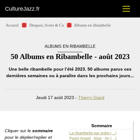
CultureJazz.fr
Accueil
Disques, livres & Co
Albums en ribambelle
ALBUMS EN RIBAMBELLE
50 Albums en Ribambelle - août 2023
Une belle ribambelle pour l’été 2023. 50 albums parus ces
dernières semaines ou à paraître dans les prochains jours...
Jeudi 17 août 2023 -
Thierry Giard
Sommaire
Cliquer sur le
sommaire
La ribambelle par ordre (…)
pour le déplier/replier et
Paolo Angeli . Nijar - An (…)