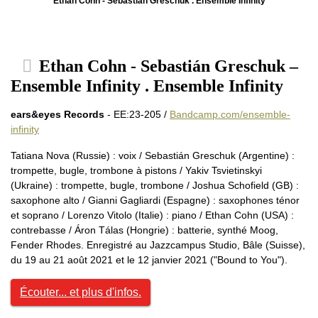
Ethan Cohn - Sebastián Greschuk . Ensemble Infinity
Ethan Cohn - Sebastián Greschuk –
Ensemble Infinity . Ensemble Infinity
ears&eyes Records
- EE:23-205 /
Bandcamp.com/ensemble-
infinity
Tatiana Nova (Russie) : voix / Sebastián Greschuk (Argentine) :
trompette, bugle, trombone à pistons / Yakiv Tsvietinskyi
(Ukraine) : trompette, bugle, trombone / Joshua Schofield (GB) :
saxophone alto / Gianni Gagliardi (Espagne) : saxophones ténor
et soprano / Lorenzo Vitolo (Italie) : piano / Ethan Cohn (USA) :
contrebasse / Áron Tálas (Hongrie) : batterie, synthé Moog,
Fender Rhodes. Enregistré au Jazzcampus Studio, Bâle (Suisse),
du 19 au 21 août 2021 et le 12 janvier 2021 ("Bound to You").
Écouter... et plus d'infos.