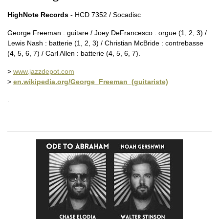
HighNote Records
- HCD 7352 / Socadisc
George Freeman : guitare / Joey DeFrancesco : orgue (1, 2, 3) /
Lewis Nash : batterie (1, 2, 3) / Christian McBride : contrebasse
(4, 5, 6, 7) / Carl Allen : batterie (4, 5, 6, 7).
>
www.jazzdepot.com
>
en.wikipedia.org/George_Freeman_(guitariste)
.
.