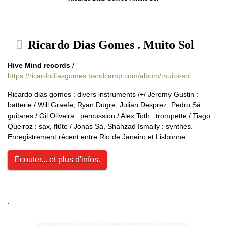
Ricardo Dias Gomes . Muito Sol
Hive Mind records
/
https://ricardodiasgomes.bandcamp.com/album/muito-sol
Ricardo dias gomes : divers instruments /+/ Jeremy Gustin :
batterie / Will Graefe, Ryan Dugre, Julian Desprez, Pedro Sá :
guitares / Gil Oliveira : percussion / Alex Toth : trompette / Tiago
Queiroz : sax, flûte / Jonas Sá, Shahzad Ismaily : synthés.
Enregistrement récent entre Rio de Janeiro et Lisbonne.
Écouter... et plus d'infos.
.
.