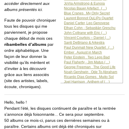
accéder directement aux
JoVia Armstrong & Eunoia
Nicolas Bauer Artefact . (…)
albums présentés ici.
Blue Cranes . My Only Secret
Laurent Bonnot OuLiPo Quartet
Faute de pouvoir chroniquer
Daniel Carter, Leo Genovese
tous les disques qui me
Ethan Cohn - Sebastián Greschu
parviennent, je propose
John Coltrane with Eric (…)
Vincent Courtois – Daniel (…)
chaque début de mois ces
Santi DeBriano & Arkestra
ribambelles d’albums
par
Paul Dunmall New Quartet . (…)
ordre alphabétique. Une
Ember . August in March
façon de leur donner la
Peter Epstein . Two Legs Bad
Paul Flaherty - Jim Matus (…)
visibilité qu’ils méritent et
George Freeman . The Good Life
d’inviter à les découvrir
Noah Gershwin . Ode To Abraham
grâce aux liens associés
Ricardo Dias Gomes . Muito Sol
(site des artistes, labels,
Joel Harrison . Anthem of (…)
écoute, chroniques).
Phil Haynes – Drew Gress – (…)
Killick Hinds & Camila (…)
Régis Huby Large Ensemble (…)
Jason Kao Hwang – Critical (…)
Hello, hello !
Marty Isenberg . The Way I (…)
Pendant l’été, les disques continuent de paraître et la rentrée
Mike Jones - Penn Jillette (…)
s’annonce déjà foisonnante... Ce sera pour septembre.
Kaisa’s Machine . Taking Shape
50 albums ce mois-ci, parus ces dernières semaines ou à
Eva-Maria Karbacher . Ochotona
Kevin Kastning - Laszlo (…)
paraître. Certains albums ont déjà été chroniqués sur