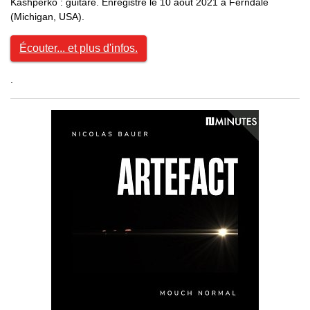
Kashperko : guitare. Enregistré le 10 août 2021 à Ferndale
(Michigan, USA).
Écouter... et plus d'infos.
.