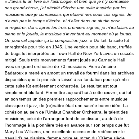
«
J’avais lu un livre sur l’astrologie, et bien que je n’y connaisse
pas grand-chose, j’ai décidé d’écrire une suite inspirée par les
musiciens que je connaissais qui étaient nés sous ces signes. Je
n’avais pas le temps d’écrire, ni d’aller dans un studio pour
enregistrer, donc après les trois premiers signes, je m’installais au
piano et je jouais, la musique s’inventant au moment où je jouais.
On pourrait appeler ça la composition jazz.
» De fait, la suite fut
enregistrée pour trio en 1945. Une version pour big band, truffée
de bugs fut interprétée au Town Hall de New-York avec un succès
mitigé. Seuls trois mouvements furent joués au Carnegie Hall
avec un grand orchestre de 70 musiciens. Pierre Antoine
Badaroux a mené en amont un travail de fourmi dans les archives
disponibles que la pianiste a laissé à sa fondation pour qu’enfin
cette suite fût entièrement orchestrée. Le résultat est tout
simplement bluffant. Permettre aujourd’hui à cette œuvre, qui fut
en son temps un des premiers rapprochements entre musique
classique et jazz, de (re)naître était une sacrée bonne idée. La
cohésion au sein de l’Umlaut Chamber Orchestra, le talent des
musiciens, celui de l’arrangeur font de ce disque, au-delà de
l’hommage à la pionnière très en avance sur son temps que fut
Mary Lou Williams, une excellente occasion de redécouvrir le
travail d’une pianiste, femme noire au mitan du XXème siècle,