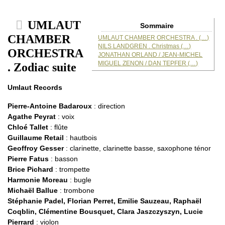
UMLAUT
Sommaire
CHAMBER
UMLAUT CHAMBER ORCHESTRA . (…)
NILS LANDGREN . Christmas (…)
ORCHESTRA
JONATHAN ORLAND / JEAN-MICHEL
MIGUEL ZENON / DAN TEPFER (…)
. Zodiac suite
Umlaut Records
Pierre-Antoine Badaroux
: direction
Agathe Peyrat
: voix
Chloé Tallet
: flûte
Guillaume Retail
: hautbois
Geoffroy Gesser
: clarinette, clarinette basse, saxophone ténor
Pierre Fatus
: basson
Brice Pichard
: trompette
Harmonie Moreau
: bugle
Michaël Ballue
: trombone
Stéphanie Padel, Florian Perret, Emilie Sauzeau, Raphaël
Coqblin, Clémentine Bousquet, Clara Jaszczyszyn, Lucie
Pierrard
: violon