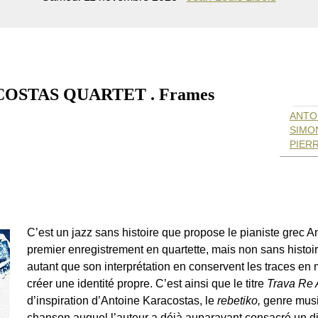
STAS QUARTET . Frames
ANTO
SIMON
PIER
C’est un jazz sans histoire que propose le pianiste grec 
premier enregistrement en quartette, mais non sans histo
autant que son interprétation en conservent les traces en
créer une identité propre. C’est ainsi que le titre
Trava Re 
d’inspiration d’Antoine Karacostas, le
rebetiko,
genre music
chanson auquel l’auteur a déjà auparavant consacré un di