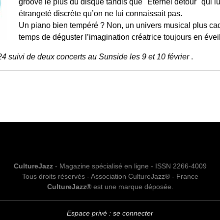
groove le plus du disque tandis que "Eternel détour" qui 
étrangeté discrète qu’on ne lui connaissait pas.
Un piano bien tempéré ? Non, un univers musical plus cadr
temps de déguster l’imagination créatrice toujours en éve
24 suivi de deux concerts au Sunside les 9 et 10 février
.
CultureJazz
- Magazine spécialisé en ligne - ISSN 2266-4009
Tous droits réservés - Association CultureJazz® - France
CultureJazz®
est une marque déposée.
Espace privé : se connecter