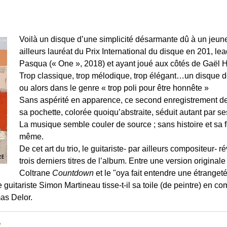
Voilà un disque d’une simplicité désarmante dû à un jeune
ailleurs lauréat du Prix International du disque en 201, le
Pasqua (« One », 2018) et ayant joué aux côtés de Gaël 
Trop classique, trop mélodique, trop élégant…un disque d
ou alors dans le genre « trop poli pour être honnête »
Sans aspérité en apparence, ce second enregistrement d
sa pochette, colorée quoiqu’abstraite, séduit autant par s
La musique semble couler de source ; sans histoire et sa 
même.
De cet art du trio, le guitariste- par ailleurs compositeur-
trois derniers titres de l’album. Entre une version origina
Coltrane
Countdown
et le "oya fait entendre une étranget
 le guitariste Simon Martineau tisse-t-il sa toile (de peintre) en
as Delor.
/