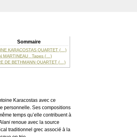
Sommaire
INE KARACOSTAS QUARTET (…)
 MARTINEAU . Tapes (…)
RE DE BETHMANN QUARTET (…)
Antoine Karacostas avec ce
ire personnelle. Ses compositions
 même temps qu’elle contribuent à
Alani
renoue avec la source
al traditionnel grec associé à la
sque en trio.