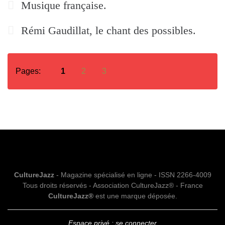
Musique française.
Rémi Gaudillat, le chant des possibles.
Pages:
1
2
3
CultureJazz
- Magazine spécialisé en ligne - ISSN 2266-4009
Tous droits réservés - Association CultureJazz® - France
CultureJazz®
est une marque déposée.
Espace privé : se connecter