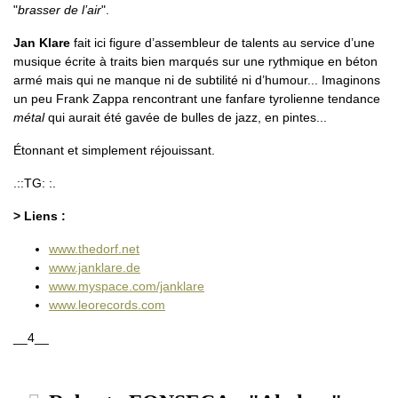
"
brasser de l’air
".
Jan Klare
fait ici figure d’assembleur de talents au service d’une
musique écrite à traits bien marqués sur une rythmique en béton
armé mais qui ne manque ni de subtilité ni d’humour... Imaginons
un peu Frank Zappa rencontrant une fanfare tyrolienne tendance
métal
qui aurait été gavée de bulles de jazz, en pintes...
Étonnant et simplement réjouissant.
.::TG: :.
> Liens :
www.thedorf.net
www.janklare.de
www.myspace.com/janklare
www.leorecords.com
__4__