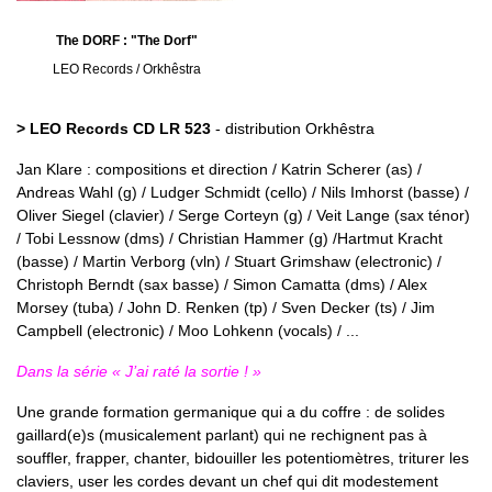
The DORF : "The Dorf"
LEO Records / Orkhêstra
> LEO Records CD LR 523
- distribution Orkhêstra
Jan Klare : compositions et direction / Katrin Scherer (as) /
Andreas Wahl (g) / Ludger Schmidt (cello) / Nils Imhorst (basse) /
Oliver Siegel (clavier) / Serge Corteyn (g) / Veit Lange (sax ténor)
/ Tobi Lessnow (dms) / Christian Hammer (g) /Hartmut Kracht
(basse) / Martin Verborg (vln) / Stuart Grimshaw (electronic) /
Christoph Berndt (sax basse) / Simon Camatta (dms) / Alex
Morsey (tuba) / John D. Renken (tp) / Sven Decker (ts) / Jim
Campbell (electronic) / Moo Lohkenn (vocals) / ...
Dans la série « J’ai raté la sortie ! »
Une grande formation germanique qui a du coffre : de solides
gaillard(e)s (musicalement parlant) qui ne rechignent pas à
souffler, frapper, chanter, bidouiller les potentiomètres, triturer les
claviers, user les cordes devant un chef qui dit modestement