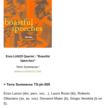
Enzo LANZO Quartet : “Boastful
Speeches“
Terre Sommerse /
www.enzolanzo.com
> Terre Sommerse TS-jèi-005
Enzo Lanzo (dm, perc, voc…), Lauro Rossi (tb), Roberto
Ottaviano (ss, as, voc), Giovanni Maier (b), Giogio Vendola (b on
5).