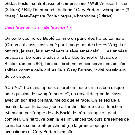
Gildas Boclé : contrebasse et compositions / Walt Weiskopf : sax
(3 titres) / Billy Drummond : batterie / Gary Burton : vibraphone (3
titres) / Jean-Baptiste Boclé : orgue, vibraphone (2 titres).
Dans la série « J’ai raté la sortie ! »
On parle des frères
Boclé
comme on parle des frères Lumière
(Gildas est aussi passionné par l’image) ou des frères Wright (ils
ont pris, jeunes, leur envol vers le rêve américain)... Les années
ont passé. De leurs études à la Berklee School of Music de
Boston (années 80), les deux bretons ont conservé des amitiés
solides comme celle qui les lie à
Gary Burton
, invité prestigieux
de ce disque.
"
Or Else
", trois ans après sa parution, reste un très bon disque
pour qui aime le swing "moderne", un travail de grande classe
avec un son très prenant, mélodique et racé. On se régale à
écouter la contrebasse jouée à l’archet, libérée de sa fonction
rythmique par l’orgue de J-B Boclé, le frère sur qui on peut
compter. On retrouve bien là les influences toujours présentes de
formations comme Steps Ahead (de la grande époque
acoustique) et Gary Burton bien sûr.