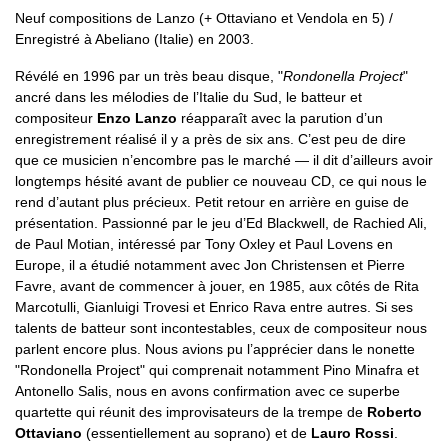
Neuf compositions de Lanzo (+ Ottaviano et Vendola en 5) /
Enregistré à Abeliano (Italie) en 2003.
Révélé en 1996 par un très beau disque, "
Rondonella Project
"
ancré dans les mélodies de l’Italie du Sud, le batteur et
compositeur
Enzo Lanzo
réapparaît avec la parution d’un
enregistrement réalisé il y a près de six ans. C’est peu de dire
que ce musicien n’encombre pas le marché — il dit d’ailleurs avoir
longtemps hésité avant de publier ce nouveau CD, ce qui nous le
rend d’autant plus précieux. Petit retour en arrière en guise de
présentation. Passionné par le jeu d’Ed Blackwell, de Rachied Ali,
de Paul Motian, intéressé par Tony Oxley et Paul Lovens en
Europe, il a étudié notamment avec Jon Christensen et Pierre
Favre, avant de commencer à jouer, en 1985, aux côtés de Rita
Marcotulli, Gianluigi Trovesi et Enrico Rava entre autres. Si ses
talents de batteur sont incontestables, ceux de compositeur nous
parlent encore plus. Nous avions pu l’apprécier dans le nonette
"Rondonella Project" qui comprenait notamment Pino Minafra et
Antonello Salis, nous en avons confirmation avec ce superbe
quartette qui réunit des improvisateurs de la trempe de
Roberto
Ottaviano
(essentiellement au soprano) et de
Lauro Rossi
.