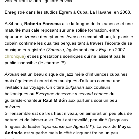
voix et Raul Midón : guitare et voix.
Enregistré dans les studios Egrem à Cuba, La Havane, en 2008.
A 34 ans,
Roberto Fonseca
allie la fougue de la jeunesse et une
maturité musicale reposant sur une solide formation, entre
rigueur et ivresse des rythmes. Avec ce second album, le pianiste
cubain confirme les qualités perçues tant à travers l’écoute de sa
musique enregistrée (
Zamazu
, également chez
Enja
en 2007 -
chronique
) et ses prestations scéniques qui ne laissent pas le
public insensible (le charme ?!).
Akokan
est un beau disque de jazz mêlé d’influences cubaines
mais également nourri des musiques d’ailleurs comme une
invitation au voyage. On citera
Bulgarian
aux couleurs
balkaniques ou
Everyone deserves a second chance
du
guitariste-chanteur
Raul Midón
aux parfums
soul
un peu
mièvres.
Si l’ensemble est de très haut niveau, on aimerait un peu plus de
naturel et de laisser-aller. Tout est travaillé, peaufiné (jusqu’aux
fringues du leader "
sponsorisé par AgnèsB !
"). La voix de
Mayra
Andrade
est superbe mais le côté clinquant freine un peu