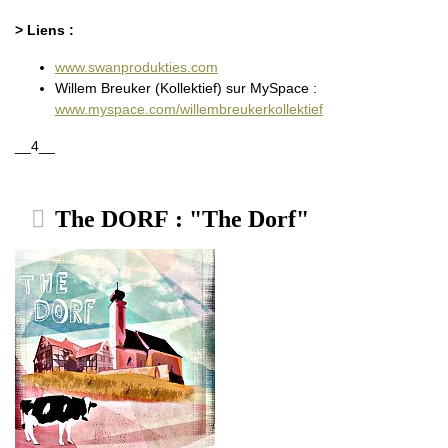
> Liens :
www.swanprodukties.com
Willem Breuker (Kollektief) sur MySpace :
www.myspace.com/willembreukerkollektief
__4__
The DORF : "The Dorf"