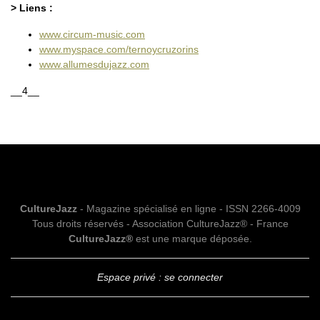
> Liens :
www.circum-music.com
www.myspace.com/ternoycruzorins
www.allumesdujazz.com
__4__
CultureJazz
- Magazine spécialisé en ligne - ISSN 2266-4009
Tous droits réservés - Association CultureJazz® - France
CultureJazz®
est une marque déposée.
Espace privé : se connecter