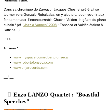
l’enthousiasme.
Dans sa chronique de
Zamazu
, Jacques Chesnel préférait se
tourner vers Gonzalo Rubalcaba, on y ajoutera, pour revenir aux
fondamentaux, l’incontournable Chucho Valdès, le géant du piano
cubain ! (cf.
"Jazz à Vannes" 2008
: Fonseca et Valdès étaient à
l’affiche...)
.::TG: :.
> Liens :
www.myspace.com/robertofonseca
www.robertofonseca.com
www.enjarecords.com
__4__
Enzo LANZO Quartet : "Boastful
Speeches"