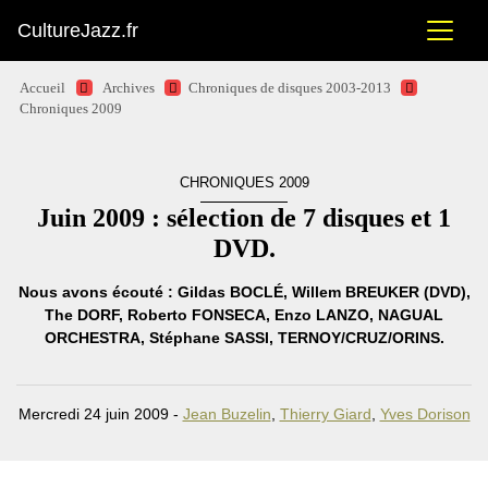
CultureJazz.fr
Accueil
Archives
Chroniques de disques 2003-2013
Chroniques 2009
CHRONIQUES 2009
Juin 2009 : sélection de 7 disques et 1
DVD.
Nous avons écouté : Gildas BOCLÉ, Willem BREUKER (DVD),
The DORF, Roberto FONSECA, Enzo LANZO, NAGUAL
ORCHESTRA, Stéphane SASSI, TERNOY/CRUZ/ORINS.
Mercredi 24 juin 2009 -
Jean Buzelin
,
Thierry Giard
,
Yves Dorison