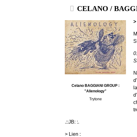
CELANO / BAGGIA
>
M
S
0
S
N
d
Celano BAGGIANI GROUP :
l
"Alienology"
d
Trytone
c
t
.::JB: :.
> Lien :