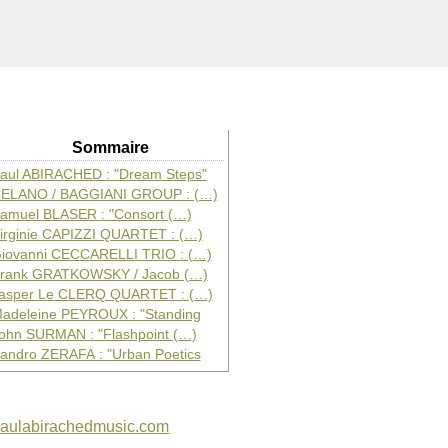
Sommaire
aul ABIRACHED : "Dream Steps"
ELANO / BAGGIANI GROUP : (…)
amuel BLASER : "Consort (…)
irginie CAPIZZI QUARTET : (…)
iovanni CECCARELLI TRIO : (…)
rank GRATKOWSKY / Jacob (…)
asper Le CLERQ QUARTET : (…)
adeleine PEYROUX : "Standing
ohn SURMAN : "Flashpoint (…)
andro ZERAFA : "Urban Poetics
aulabirachedmusic.com