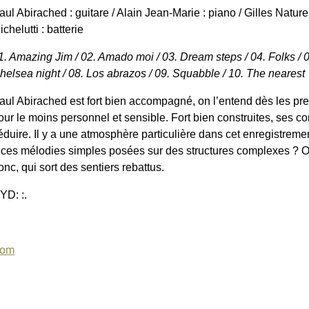
aul Abirached : guitare / Alain Jean-Marie : piano / Gilles Natur
ichelutti : batterie
1. Amazing Jim / 02. Amado moi / 03. Dream steps / 04. Folks / 05
helsea night / 08. Los abrazos / 09. Squabble / 10. The nearest
aul Abirached est fort bien accompagné, on l’entend dès les pr
our le moins personnel et sensible. Fort bien construites, ses
éduire. Il y a une atmosphère particulière dans cet enregistrement
 ces mélodies simples posées sur des structures complexes ? O
onc, qui sort des sentiers rebattus.
:YD: :.
com