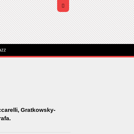
azz
ccarelli, Gratkowsky-
afa.