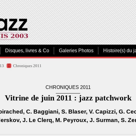
Disques, livres & Co
Galeries Photos
Histoire(s) du j
013
Chroniques 2011
CHRONIQUES 2011
Vitrine de juin 2011 : jazz patchwork
irached, C. Baggiani, S. Blaser, V. Capizzi, G. Ce
erskov, J. Le Clerq, M. Peyroux, J. Surman, S. Zer