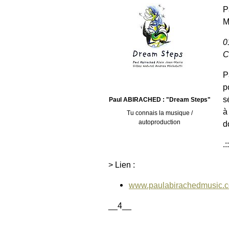
P
M
0
C
P
p
s
Paul ABIRACHED : "Dream Steps"
à
Tu connais la musique /
autoproduction
d
.:
> Lien :
www.paulabirachedmusic.
__4__