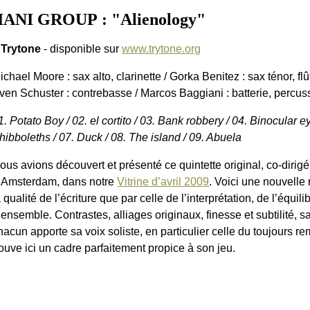
NI GROUP : "Alienology"
 Trytone
- disponible sur
www.trytone.org
ichael Moore : sax alto, clarinette / Gorka Benitez : sax ténor, flû
ven Schuster : contrebasse / Marcos Baggiani : batterie, percus
1. Potato Boy / 02. el cortito / 03. Bank robbery / 04. Binocular e
hibboleths / 07. Duck / 08. The island / 09. Abuela
ous avions découvert et présenté ce quintette original, co-dirig
’Amsterdam, dans notre
Vitrine d’avril 2009
. Voici une nouvelle 
a qualité de l’écriture que par celle de l’interprétation, de l’équi
’ensemble. Contrastes, alliages originaux, finesse et subtilité, 
hacun apporte sa voix soliste, en particulier celle du toujours 
rouve ici un cadre parfaitement propice à son jeu.