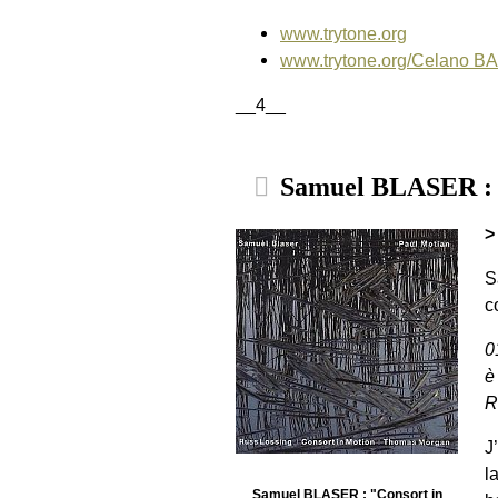
www.trytone.org
www.trytone.org/Celano 
__4__
Samuel BLASER : "
>
S
c
0
è
R
J
l
Samuel BLASER : "Consort in