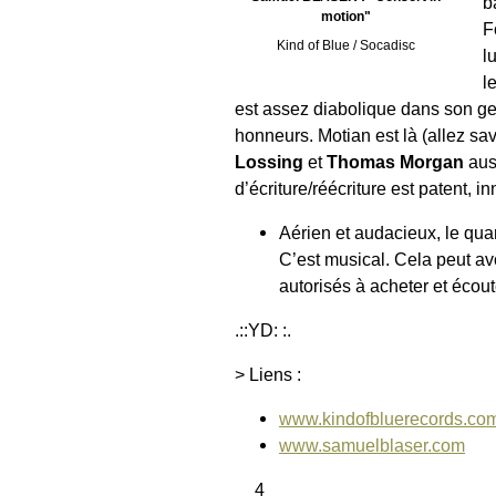
b
motion"
F
Kind of Blue / Socadisc
l
l
est assez diabolique dans son genr
honneurs. Motian est là (allez sav
Lossing
et
Thomas Morgan
auss
d’écriture/réécriture est patent, in
Aérien et audacieux, le qua
C’est musical. Cela peut avoi
autorisés à acheter et écoute
.::YD: :.
> Liens :
www.kindofbluerecords.co
www.samuelblaser.com
__4__