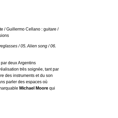
te / Guillermo Cellano : guitare /
sions
yeglasses / 05. Alien song / 06.
é par deux Argentins
réalisation très soignée, tant par
libre des instruments et du son
sans parler des espaces où
remarquable
Michael Moore
qui