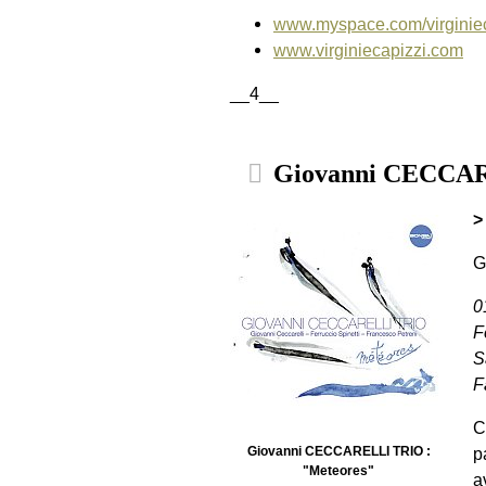
www.myspace.com/virginiec
www.virginiecapizzi.com
__4__
Giovanni CECCAR
>
G
0
F
S
F
C
p
Giovanni CECCARELLI TRIO :
"Meteores"
a