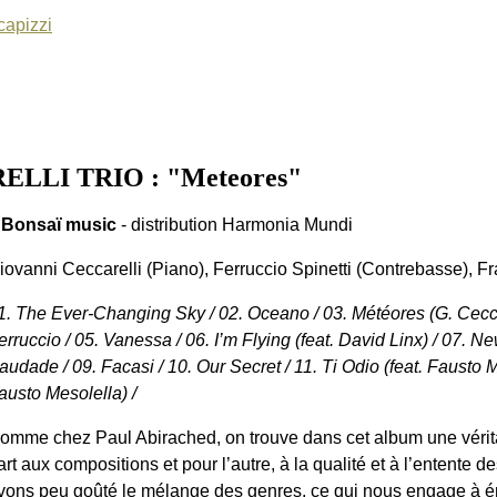
apizzi
ELLI TRIO : "Meteores"
 Bonsaï music
- distribution Harmonia Mundi
iovanni Ceccarelli (Piano), Ferruccio Spinetti (Contrebasse), Fr
1. The Ever-Changing Sky / 02. Oceano / 03. Météores (G. Cecca
erruccio / 05. Vanessa / 06. I’m Flying (feat. David Linx) / 07. 
audade / 09. Facasi / 10. Our Secret / 11. Ti Odio (feat. Fausto 
austo Mesolella) /
omme chez Paul Abirached, on trouve dans cet album une vérita
art aux compositions et pour l’autre, à la qualité et à l’entente
vons peu goûté le mélange des genres, ce qui nous engage à ém