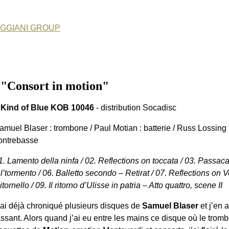
BAGGIANI GROUP
Consort in motion"
 Kind of Blue KOB 10046
- distribution Socadisc
amuel Blaser : trombone / Paul Motian : batterie / Russ Lossing
ontrebasse
1. Lamento della ninfa / 02. Reflections on toccata / 03. Passacag
 l’tormento / 06. Balletto secondo – Retirat / 07. Reflections on 
itornello / 09. Il ritorno d’Ulisse in patria – Atto quattro, scene II
’ai déjà chroniqué plusieurs disques de
Samuel Blaser
et j’en a
assant. Alors quand j’ai eu entre les mains ce disque où le trombo