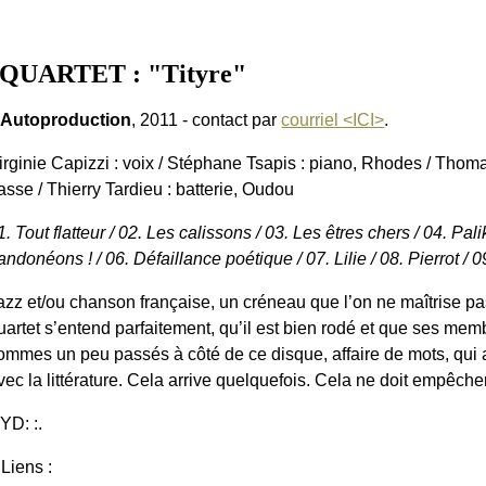
 QUARTET : "Tityre"
 Autoproduction
, 2011 - contact par
courriel <ICI>
.
irginie Capizzi : voix / Stéphane Tsapis : piano, Rhodes / Tho
asse / Thierry Tardieu : batterie, Oudou
1. Tout flatteur / 02. Les calissons / 03. Les êtres chers / 04. Pal
andonéons ! / 06. Défaillance poétique / 07. Lilie / 08. Pierrot / 0
azz et/ou chanson française, un créneau que l’on ne maîtrise pas 
uartet s’entend parfaitement, qu’il est bien rodé et que ses mem
ommes un peu passés à côté de ce disque, affaire de mots, qui 
vec la littérature. Cela arrive quelquefois. Cela ne doit empêche
:YD: :.
 Liens :