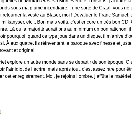
aguettes de
Motian
-emotion
Monteverdi et consorts, j’ai flairé l
onds sous ma plume incendiaire... une sorte de Graal, vous ne 
ui retourner la veste au Blaser, moi ! Dévaluer le Franc Samuel, 
e milkanyser, etc... Bon mais voilà, c’est encore un très bon CD.
e. Là où la majorité aurait pris au minimum un bon ratichon, il 
oir pourquoi, quand ce type joue dans un disque, il m’arrive d’ou
i. À eux quatre, ils réinventent le baroque avec finesse et juste
novant et original.
rtet explore un autre monde sans se départir de son époque. C’es
r l’air idiot de l’écrire, mais après tout, c’est assez rare pour ê
r cet enregistrement. Moi, je rejoins l’ombre, j’affûte le matériel 
m