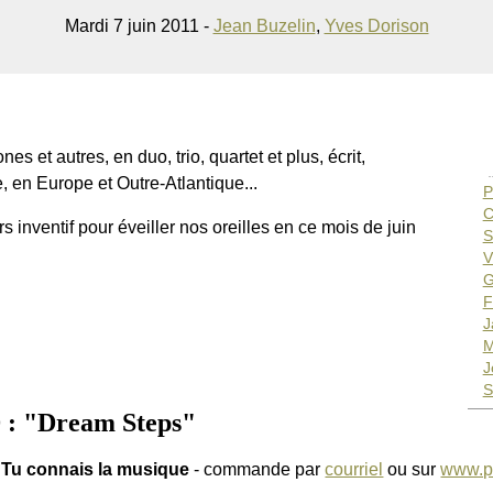
Mardi 7 juin 2011 -
Jean Buzelin
,
Yves Dorison
s et autres, en duo, trio, quartet et plus, écrit,
, en Europe et Outre-Atlantique...
P
C
 inventif pour éveiller nos oreilles en ce mois de juin
S
V
G
F
J
M
J
S
: "Dream Steps"
 Tu connais la musique
- commande par
courriel
ou sur
www.p