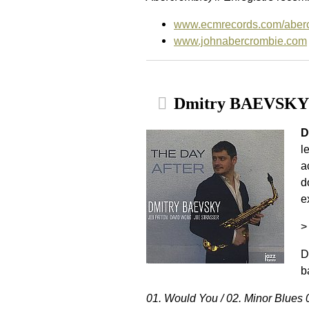
www.ecmrecords.com/aber
www.johnabercrombie.com
Dmitry BAEVSKY :
D
l
a
d
e
>
D
b
01. Would You / 02. Minor Blues 0