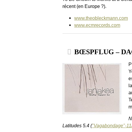
récent (en Europe ?).
www.theobleckmann.com
www.ecmrecords.com
BŒSPFLUG – DAG
P
Y
e
l
a
T
m
N
Latitudes 5.4 (
"Vagabondage"-11