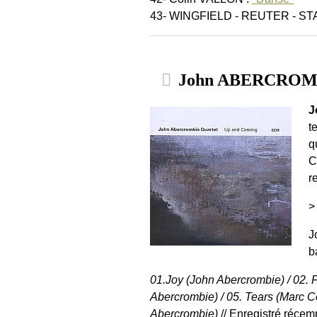
43- WINGFIELD - REUTER - STA
John ABERCROMBI
J
t
q
C
r
>
J
b
01.Joy (John Abercrombie) / 02. 
Abercrombie) / 05. Tears (Marc Co
Abercrombie)
// Enregistré récem