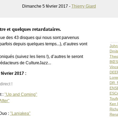
Dimanche 5 février 2017 -
Thierry Giard
re et quelques retardataires.
que des 43 disques qui nous sont parvenus
arfois depuis quelques temps...), d’autres vont
John
Dmit
niqués (suivez les liens !), d’autres le seront
Theo
BŒS
rédacteurs de CultureJazz...
Vinc
DEEP
février 2017 :
Lore
DR. 
direct !
ENSE
ESCA
t :
"Up and Coming"
Touf
After"
Ken 
Rich
Duo :
"Laniakea"
Rena