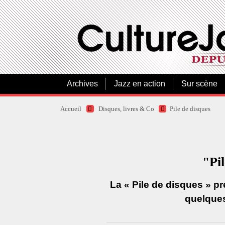
Archives
Jazz en action
Sur scène
Accueil
Disques, livres & Co
Pile de disques
"Pil
La « Pile de disques » p
quelques