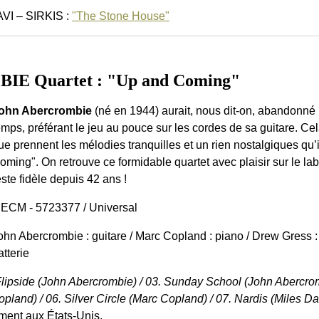
VI – SIRKIS :
"The Stone House"
E Quartet : "Up and Coming"
ohn Abercrombie
(né en 1944) aurait, nous dit-on, abandonné
emps, préférant le jeu au pouce sur les cordes de sa guitare. Ce
ue prennent les mélodies tranquilles et un rien nostalgiques qu
oming". On retrouve ce formidable quartet avec plaisir sur le 
este fidèle depuis 42 ans !
 ECM - 5723377 / Universal
ohn Abercrombie : guitare / Marc Copland : piano / Drew Gress :
atterie
Flipside (John Abercrombie) / 03. Sunday School (John Abercr
pland) / 06. Silver Circle (Marc Copland) / 07. Nardis (Miles Da
ment aux États-Unis.