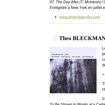
07. The Day After (T. McIntosh) / 
Enregistré à New York en juillet e
www.dmitrybaevsky.com
Theo BLECKMANN
L
p
c
d
>
T
H
0
To Be Shown to Monks at a Certain 