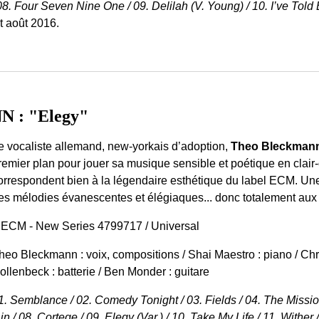
08. Four Seven Nine One / 09. Delilah (V. Young) / 10. I’ve Told Ev
t août 2016.
 : "Elegy"
e vocaliste allemand, new-yorkais d’adoption,
Theo Bleckman
remier plan pour jouer sa musique sensible et poétique en clai
orrespondent bien à la légendaire esthétique du label ECM. Une 
es mélodies évanescentes et élégiaques... donc totalement aux
 ECM - New Series 4799717 / Universal
heo Bleckmann : voix, compositions / Shai Maestro : piano / Chri
ollenbeck : batterie / Ben Monder : guitare
1. Semblance / 02. Comedy Tonight / 03. Fields / 04. The Mission /
/ 08. Cortege / 09. Elegy (Var.) / 10. Take My Life / 11. Wither /