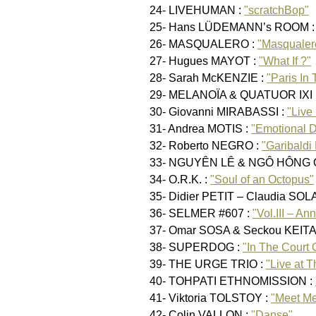
24- LIVEHUMAN :
"scratchBop"
25- Hans LÜDEMANN’s ROOM 
26- MASQUALERO :
"Masqualer
27- Hugues MAYOT :
"What If ?"
28- Sarah McKENZIE :
"Paris In
29- MELANOÏA & QUATUOR IXI 
30- Giovanni MIRABASSI :
"Live
31- Andrea MOTIS :
"Emotional 
32- Roberto NEGRO :
"Garibaldi
33- NGUYÊN LÊ & NGÔ HÔNG
34- O.R.K. :
"Soul of an Octopus"
35- Didier PETIT – Claudia SOL
36- SELMER #607 :
"Vol.III – A
37- Omar SOSA & Seckou KEITA
38- SUPERDOG :
"In The Court
39- THE URGE TRIO :
"Live at 
40- TOHPATI ETHNOMISSION :
41- Viktoria TOLSTOY :
"Meet Me
42- Colin VALLON :
"Danse"