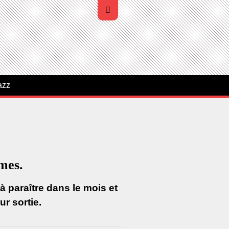
azz
umes.
 paraître dans le mois et
r sortie.