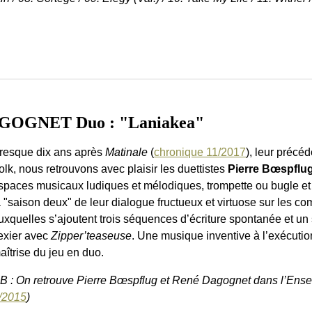
OGNET Duo : "Laniakea"
resque dix ans après
Matinale
(
chronique 11/2017
), leur précé
olk, nous retrouvons avec plaisir les duettistes
Pierre Bœspflu
spaces musicaux ludiques et mélodiques, trompette ou bugle et
a "saison deux" de leur dialogue fructueux et virtuose sur les 
uxquelles s’ajoutent trois séquences d’écriture spontanée et un
exier avec
Zipper’teaseuse
. Une musique inventive à l’exécutio
aîtrise du jeu en duo.
B : On retrouve Pierre Bœspflug et René Dagognet dans l’Ense
/2015
)