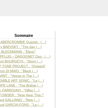
Sommaire
 ABERCROMBIE Quartet : (…)
ry BAEVSKY : "The day (…)
 BLECKMANN : "Elegy"
PFLUG – DAGOGNET Duo : (…)
ent BOURGEYX : "Short (…)
 TONE PROJECT : "Onward"
nzo DI MAIO : "Black (…)
MINT : "Voices in The (…)
MBLE ART SONIC : "Le (…)
PE LANE : "The Bridge (…)
ic FARROUKH : "Villes (…)
FOWSER : "Now Hear This !"
ard GALLIANO : "New (…)
ud GARCIA-FONS : "La (…)