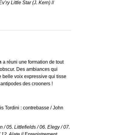
’ry Little Star (J. Kern)
//
n
a réuni une formation de tout
r-obscur. Des ambiances qui
belle voix expressive qui tisse
 antipodes des crooners !
s Tordini : contrebasse / John
 05. Littlefields / 06. Elegy / 07.
 12. Alate
// Enregistrement