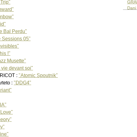
 Trip"
GRA
Dani
nward"
Bene
inbow"
Lee 
id"
Mich
e Bal Perdu"
Sara
e Sessions 05"
Josh
Olivi
nvisibles"
Sara
is !"
LIVE
zz Musette"
Hans
 vie devant soi"
MASQ
RICOT :
"Atomic Spoutnik"
Hugu
Sara
teto :
"DDG4"
MELA
riant"
Giov
Andr
lA"
Robe
 Love"
NGU
O.R.K
heory"
Didi
ty"
SELM
fine"
Omar