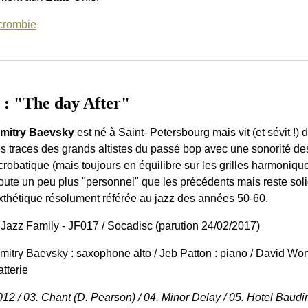
crombie
 "The day After"
mitry Baevsky
est né à Saint- Petersbourg mais vit (et sévit !
es traces des grands altistes du passé bop avec une sonorité d
crobatique (mais toujours en équilibre sur les grilles harmoniq
oute un peu plus "personnel" que les précédents mais reste so
xthétique résolument référée au jazz des années 50-60.
 Jazz Family - JF017 / Socadisc (parution 24/02/2017)
mitry Baevsky : saxophone alto / Jeb Patton : piano / David Won
atterie
12 / 03. Chant (D. Pearson) / 04. Minor Delay / 05. Hotel Baudin