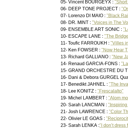
05- Vincent BOURGEYX :
"Short
06- DEEP TONE PROJECT :
"O
07- Lorenzo DI MAIO :
"Black Ra
08- DR. MINT :
"Voices in The Vo
09- ENSEMBLE ART SONIC :
"L
10- ESCAPE LANE :
"The Bridg
11- Toufic FARROUKH :
"Villes i
12- Ken FOWSER :
"Now Hear Th
13- Richard GALLIANO :
"New Ja
14- Renaud GARCIA-FONS :
"La
15- GRAND ORCHESTRE DU T
16- Dani & Debora GURGEL Quar
17- Benedikt JAHNEL :
"The Inva
18- Lee KONITZ :
"Frescalalto"
19- Michel LAMBERT :
"Alom mo
20- Sarah LANCMAN :
"Inspiring
21- Josh LAWRENCE :
"Color T
22- Olivier LE GOAS :
"Reciproci
23- Sarah LENKA :
"I don’t dress 