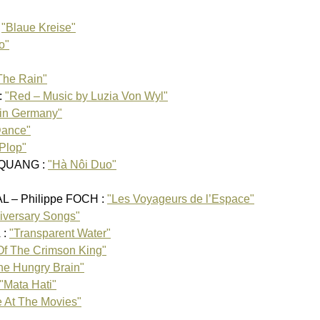
SUPE
:
"Blaue Kreise"
THE 
TOHP
o"
Vikt
Coli
 The Rain"
WING
:
"Red – Music by Luzia Von Wyl"
 in Germany"
Dance"
 Plop"
 QUANG :
"Hà Nôi Duo"
AL – Philippe FOCH :
"Les Voyageurs de l’Espace"
nniversary Songs"
 :
"Transparent Water"
 Of The Crimson King"
The Hungry Brain"
"Mata Hati"
 At The Movies"