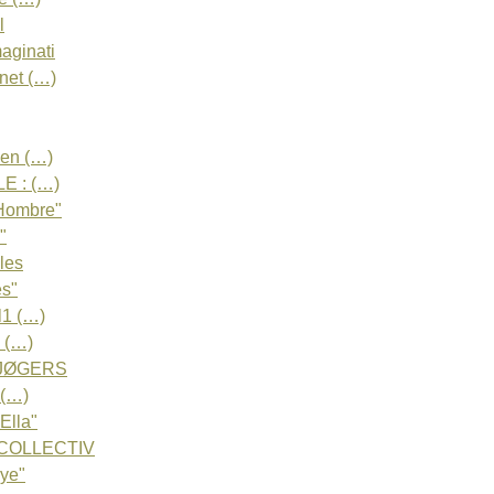
l
aginati
net (…)
en (…)
 : (…)
Hombre"
"
les
es"
l1 (…)
 (…)
 TJØGERS
 (…)
lla"
 COLLECTIV
ye"