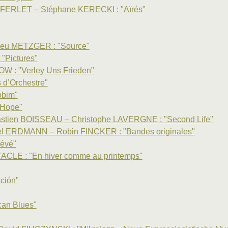
 FERLET – Stéphane KERECKI : "Aïrés"
eu METZGER : "Source"
"Pictures"
W : "Verley Uns Frieden"
s d’Orchestre"
obim"
"Hope"
tien BOISSEAU – Christophe LAVERGNE : "Second Life"
l ERDMANN – Robin FINCKER : "Bandes originales"
évé"
LE : "En hiver comme au printemps"
ción"
can Blues"