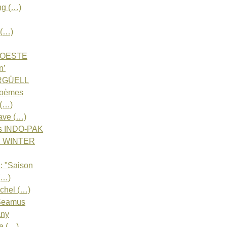
ng (…)
 (…)
WOESTE
n’
ARGÜELL
Poèmes
 (…)
ave (…)
s INDO-PAK
l WINTER
 "Saison
(…)
hel (…)
Seamus
any
e (…)