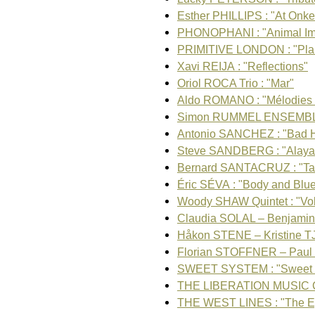
Esther PHILLIPS : "At Onke
PHONOPHANI : "Animal Im
PRIMITIVE LONDON : "Pla
Xavi REIJA : "Reflections"
Oriol ROCA Trio : "Mar"
Aldo ROMANO : "Mélodies 
Simon RUMMEL ENSEMBLE
Antonio SANCHEZ : "Bad 
Steve SANDBERG : "Alaya
Bernard SANTACRUZ : "Ta
Éric SÉVA : "Body and Blu
Woody SHAW Quintet : "Vo
Claudia SOLAL – Benjamin
Håkon STENE – Kristine
Florian STOFFNER – Paul
SWEET SYSTEM : "Sweet E
THE LIBERATION MUSIC
THE WEST LINES : "The E