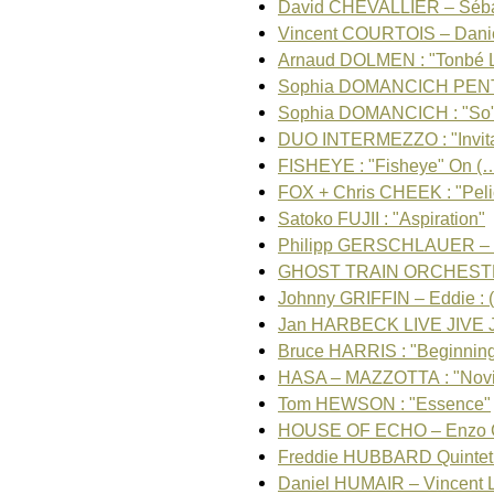
David CHEVALLIER – Séba
Vincent COURTOIS – Dani
Arnaud DOLMEN : "Tonbé 
Sophia DOMANCICH PEN
Sophia DOMANCICH : "So
DUO INTERMEZZO : "Invit
FISHEYE : "Fisheye" On (
FOX + Chris CHEEK : "Pel
Satoko FUJII : "Aspiration"
Philipp GERSCHLAUER – 
GHOST TRAIN ORCHESTR
Johnny GRIFFIN – Eddie : 
Jan HARBECK LIVE JIVE
Bruce HARRIS : "Beginnin
HASA – MAZZOTTA : "Novi
Tom HEWSON : "Essence"
HOUSE OF ECHO – Enzo
Freddie HUBBARD Quintet 
Daniel HUMAIR – Vincent 