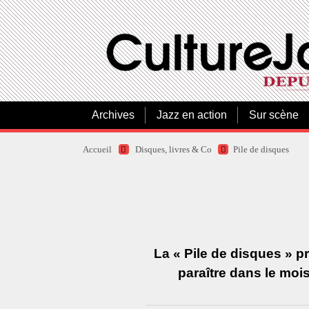
Archives
Jazz en action
Sur scène
Accueil
Disques, livres & Co
Pile de disques
La « Pile de disques » 
paraître dans le moi