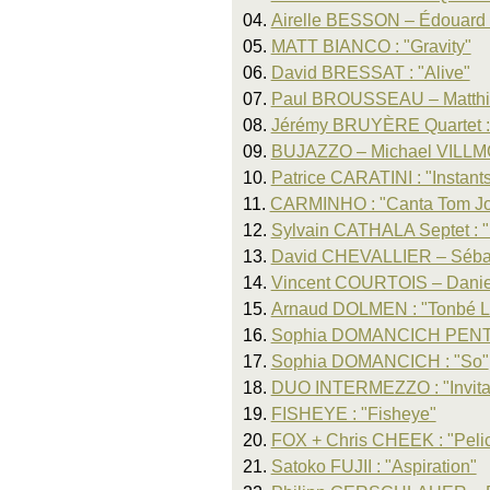
04.
Airelle BESSON – Édouard
05.
MATT BIANCO : "Gravity"
06.
David BRESSAT : "Alive"
07.
Paul BROUSSEAU – Matthi
08.
Jérémy BRUYÈRE Quartet : 
09.
BUJAZZO – Michael VILLMO
10.
Patrice CARATINI : "Instant
11.
CARMINHO : "Canta Tom J
12.
Sylvain CATHALA Septet : 
13.
David CHEVALLIER – Sébas
14.
Vincent COURTOIS – Danie
15.
Arnaud DOLMEN : "Tonbé L
16.
Sophia DOMANCICH PENTAC
17.
Sophia DOMANCICH : "So"
18.
DUO INTERMEZZO : "Invita
19.
FISHEYE : "Fisheye"
20.
FOX + Chris CHEEK : "Peli
21.
Satoko FUJII : "Aspiration"