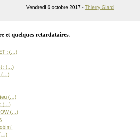
Vendredi 6 octobre 2017 -
Thierry Giard
e et quelques retardataires.
T : (…)
 : (…)
 (…)
ieu (…)
: (…)
MOW (…)
s
obim"
(…)