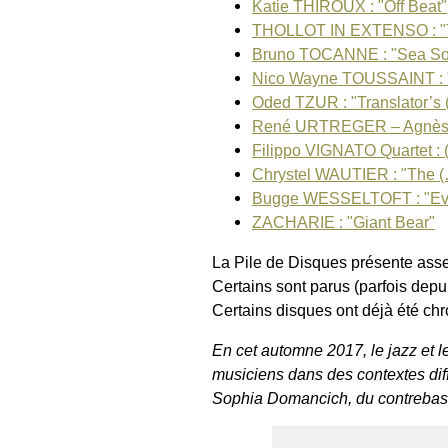
Katie THIROUX : "Off Beat"
THOLLOT IN EXTENSO : "T
Bruno TOCANNE : "Sea So
Nico Wayne TOUSSAINT : 
Oded TZUR : "Translator’s
René URTREGER – Agnè
Filippo VIGNATO Quartet : 
Chrystel WAUTIER : "The 
Bugge WESSELTOFT : "Ev
ZACHARIE : "Giant Bear"
La Pile de Disques présente ass
Certains sont parus (parfois depu
Certains disques ont déjà été chron
En cet automne 2017, le jazz et l
musiciens dans des contextes diff
Sophia Domancich, du contrebassi