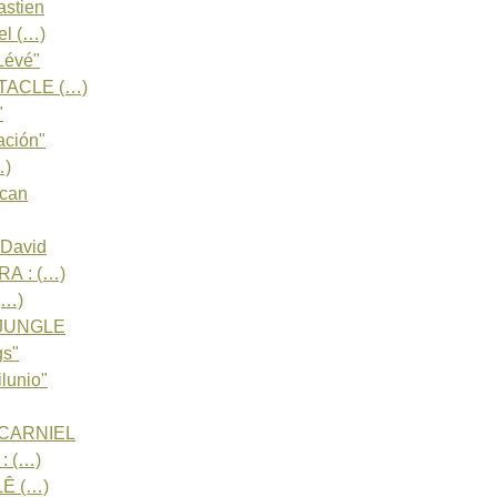
stien
el (…)
Lévé"
TACLE (…)
"
ación"
…)
ican
David
A : (…)
(…)
 JUNGLE
gs"
lunio"
 CARNIEL
: (…)
LÊ (…)