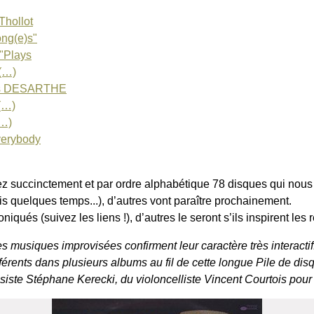
hollot
ng(e)s"
"Plays
 (…)
s DESARTHE
(…)
(…)
erybody
ez succinctement et par ordre alphabétique 78 disques qui nou
is quelques temps...), d’autres vont paraître prochainement.
iqués (suivez les liens !), d’autres le seront s’ils inspirent les
es musiques improvisées confirment leur caractère très interacti
érents dans plusieurs albums au fil de cette longue Pile de disq
ste Stéphane Kerecki, du violoncelliste Vincent Courtois pour n