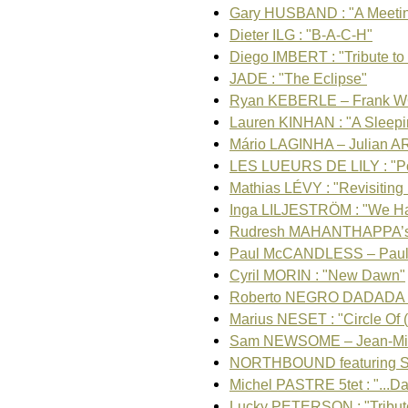
Gary HUSBAND : "A Meeti
Dieter ILG : "B-A-C-H"
Diego IMBERT : "Tribute to
JADE : "The Eclipse"
Ryan KEBERLE – Frank 
Lauren KINHAN : "A Sleepi
Mário LAGINHA – Julian 
LES LUEURS DE LILY : "
Mathias LÉVY : "Revisiting
Inga LILJESTRÖM : "We H
Rudresh MAHANTHAPPA’
Paul McCANDLESS – Pau
Cyril MORIN : "New Dawn"
Roberto NEGRO DADADA :
Marius NESET : "Circle Of 
Sam NEWSOME – Jean-Mic
NORTHBOUND featuring 
Michel PASTRE 5tet : "...D
Lucky PETERSON : "Tribut