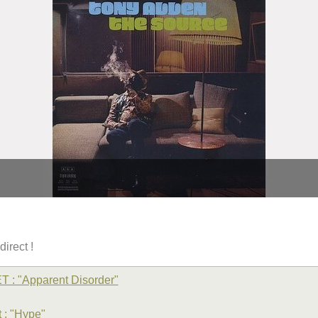
direct !
 "Apparent Disorder"
: "Hype"