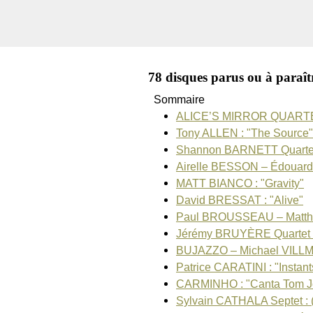
78 disques parus ou à paraîtr
Sommaire
ALICE’S MIRROR QUARTE
Tony ALLEN : "The Source"
Shannon BARNETT Quartet
Airelle BESSON – Édouard
MATT BIANCO : "Gravity"
David BRESSAT : "Alive"
Paul BROUSSEAU – Matth
Jérémy BRUYÈRE Quartet 
BUJAZZO – Michael VILL
Patrice CARATINI : "Instant
CARMINHO : "Canta Tom J
Sylvain CATHALA Septet : 