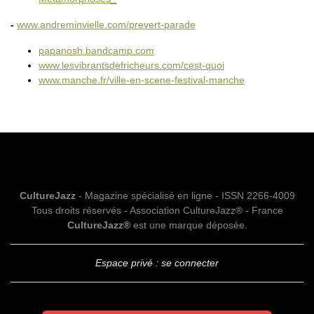
-
www.andreminvielle.com/prevert-parade
papanosh.bandcamp.com
www.lesvibrantsdefricheurs.com/cest-quoi
www.manche.fr/ville-en-scene-festival-manche
CultureJazz
- Magazine spécialisé en ligne - ISSN 2266-4009
Tous droits réservés - Association CultureJazz® - France
CultureJazz®
est une marque déposée.
Espace privé : se connecter