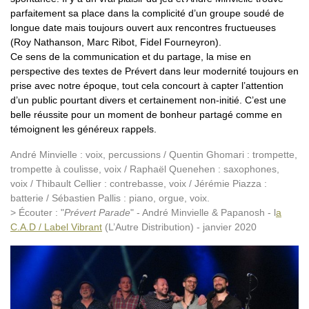
parfaitement sa place dans la complicité d’un groupe soudé de
longue date mais toujours ouvert aux rencontres fructueuses
(Roy Nathanson, Marc Ribot, Fidel Fourneyron).
Ce sens de la communication et du partage, la mise en
perspective des textes de Prévert dans leur modernité toujours en
prise avec notre époque, tout cela concourt à capter l’attention
d’un public pourtant divers et certainement non-initié. C’est une
belle réussite pour un moment de bonheur partagé comme en
témoignent les généreux rappels.
André Minvielle : voix, percussions / Quentin Ghomari : trompette,
trompette à coulisse, voix / Raphaël Quenehen : saxophones,
voix / Thibault Cellier : contrebasse, voix / Jérémie Piazza :
batterie / Sébastien Pallis : piano, orgue, voix.
> Écouter : "
Prévert Parade
" - André Minvielle & Papanosh - l
a
C.A.D / Label Vibrant
(L’Autre Distribution) - janvier 2020