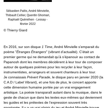
Sébastien Pallis, André Minvielle,
Thibault Cellier, Quentin Ghomari,
Raphaël Quénéhen - Lessay -
février 2022
© Thierry Giard
En 2016, sur son disque
1 Time
, André Minvielle s’emparait du
poème "
Étranges Étrangers
" (vibrant d’actualité). C’était un
premier germe qui ne demandait qu’à s’épanouir au contact de
Papanosh dont les membres décidèrent à leur tour de composer
autour de quelques poèmes pour les recycler à leur façon,
instrumentistes, arrangeurs et souvent chanteurs à leur tour.
Je connaissais
Prévert Parade
, le disque paru en janvier 2020 (la
C.A.D / Label Vibrant), et une fois de plus, le concert apporte
cette dimension humaine portée par un vrai engagement
artistique. La poésie transparaît autant dans la musique, dans le
geste de chacun que dans les textes eux-mêmes qui deviennent
les guides et les prétextes de l’expression souvent très
spontanée. Il y a un vrai plaisir du jeu et André Minvielle trouve