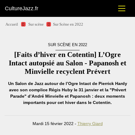
CultureJazz.fr
Accueil
Sur scène
Sur Scène en 2022
SUR SCÈNE EN 2022
[Faits d’hiver en Cotentin] L’Ogre
Intact autopsié au Salon - Papanosh et
Minvielle recyclent Prévert
Un Salon de Jazz autour de l’Ogre Intact de Pierrick Hardy
avec son complice Régis Huby le 31 janvier et la "Prévert
Parade" d’André Minvielle et Papanosh : deux moments
importants pour cet hiver dans le Cotentin.
Mardi 15 février 2022 -
Thierry Giard