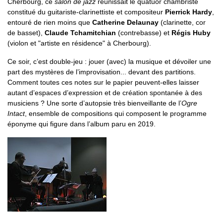
Cherbourg, ce
salon de jazz
réunissait le quatuor chambriste
constitué du guitariste-clarinettiste et compositeur
Pierrick Hardy
,
entouré de rien moins que
Catherine Delaunay
(clarinette, cor
de basset),
Claude Tchamitchian
(contrebasse) et
Régis Huby
(violon et "artiste en résidence" à Cherbourg).
Ce soir, c’est double-jeu : jouer (avec) la musique et dévoiler une
part des mystères de l’improvisation... devant des partitions.
Comment toutes ces notes sur le papier peuvent-elles laisser
autant d’espaces d’expression et de création spontanée à des
musiciens ? Une sorte d’autopsie très bienveillante de l’
Ogre
Intact
, ensemble de compositions qui composent le programme
éponyme qui figure dans l’album paru en 2019.