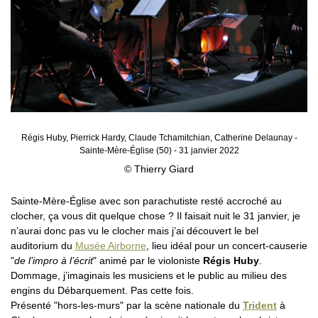
Régis Huby, Pierrick Hardy, Claude Tchamitchian, Catherine Delaunay -
Sainte-Mère-Église (50) - 31 janvier 2022
© Thierry Giard
Sainte-Mère-Église avec son parachutiste resté accroché au
clocher, ça vous dit quelque chose ? Il faisait nuit le 31 janvier, je
n’aurai donc pas vu le clocher mais j’ai découvert le bel
auditorium du
Musée Airborne
, lieu idéal pour un concert-causerie
"
de l’impro à l’écrit
" animé par le violoniste
Régis Huby
.
Dommage, j’imaginais les musiciens et le public au milieu des
engins du Débarquement. Pas cette fois.
Présenté "hors-les-murs" par la scène nationale du
Trident
à