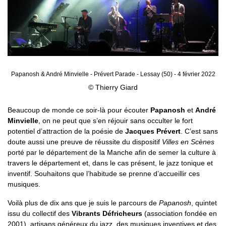
Papanosh & André Minvielle - Prévert Parade - Lessay (50) - 4 février 2022
© Thierry Giard
Beaucoup de monde ce soir-là pour écouter
Papanosh
et
André
Minvielle
, on ne peut que s’en réjouir sans occulter le fort
potentiel d’attraction de la poésie de
Jacques Prévert
. C’est sans
doute aussi une preuve de réussite du dispositif
Villes en Scènes
porté par le département de la Manche afin de semer la culture à
travers le département et, dans le cas présent, le jazz tonique et
inventif. Souhaitons que l’habitude se prenne d’accueillir ces
musiques.
Voilà plus de dix ans que je suis le parcours de
Papanosh
, quintet
issu du collectif des
Vibrants Défricheurs
(association fondée en
2001), artisans généreux du jazz, des musiques inventives et des