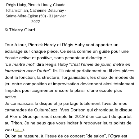
Régis Huby, Pierrick Hardy, Claude
Tchamitchian, Catherine Delaunay -
Sainte-Mère-Église (50) - 31 janvier
2022
© Thierry Giard
Tour à tour, Pierrick Hardy et Régis Huby vont apporter un
éclairage sur chaque pièce. Ce sera comme un guide pour une
écoute active et positive, sans pesanteur didactique.
"
Le maître mot
" dira Régis Huby "
c’est l’envie de jouer, d’être en
interaction avec l’autre
". Ils l’illustent parfaitement au fil des pièces
dont la fonction, la structure, l’organisation, les choix de modes de
jeu entre composition et improvisation deviennent ainsi totalement
limpides pour augmenter encore le plaisir d’une écoute plus
active.
Je connaissais le disque et je partage totalement l’avis de mes
camarades de CultureJazz, Yves Dorison qui chroniqua le disque
et Pierre Gros qui rendit compte fin 2019 d’un concert du quartet
au Triton. Je ne peux que vous inciter à retrouver leurs points de
vue (
ici...
).
Qu’on se rassure, à l’issue de ce concert "de salon", l’
Ogre
est