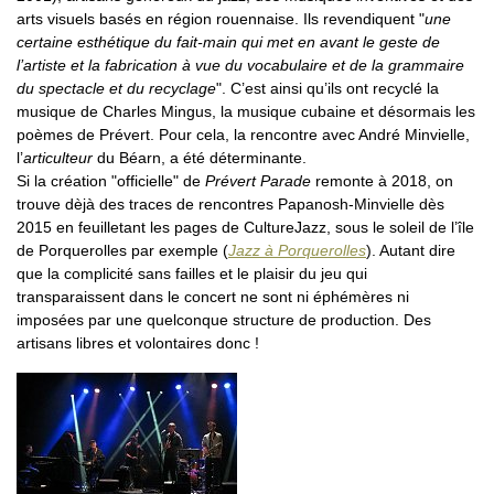
arts visuels basés en région rouennaise. Ils revendiquent "
une
certaine esthétique du fait-main qui met en avant le geste de
l’artiste et la fabrication à vue du vocabulaire et de la grammaire
du spectacle et du recyclage
". C’est ainsi qu’ils ont recyclé la
musique de Charles Mingus, la musique cubaine et désormais les
poèmes de Prévert. Pour cela, la rencontre avec André Minvielle,
l’
articulteur
du Béarn, a été déterminante.
Si la création "officielle" de
Prévert Parade
remonte à 2018, on
trouve dèjà des traces de rencontres Papanosh-Minvielle dès
2015 en feuilletant les pages de CultureJazz, sous le soleil de l’île
de Porquerolles par exemple (
Jazz à Porquerolles
). Autant dire
que la complicité sans failles et le plaisir du jeu qui
transparaissent dans le concert ne sont ni éphémères ni
imposées par une quelconque structure de production. Des
artisans libres et volontaires donc !