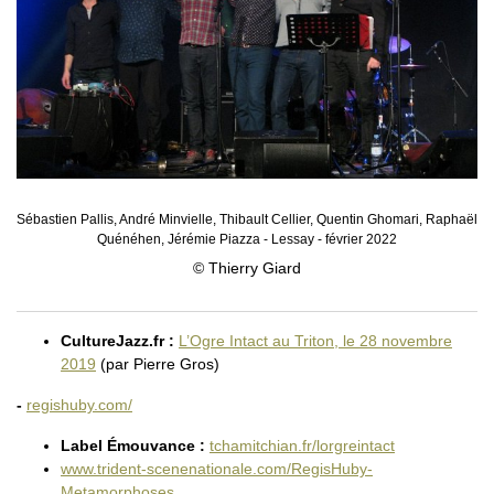
Sébastien Pallis, André Minvielle, Thibault Cellier, Quentin Ghomari, Raphaël
Quénéhen, Jérémie Piazza - Lessay - février 2022
© Thierry Giard
CultureJazz.fr :
L’Ogre Intact au Triton, le 28 novembre
2019
(par Pierre Gros)
-
regishuby.com/
Label Émouvance :
tchamitchian.fr/lorgreintact
www.trident-scenenationale.com/RegisHuby-
Metamorphoses_