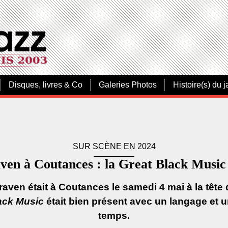
Disques, livres & Co
Galeries Photos
Histoire(s) du j
SUR SCÈNE EN 2024
n à Coutances : la Great Black Music 
ven était à Coutances le samedi 4 mai à la tête d
ack Music
était bien présent avec un langage et u
temps.