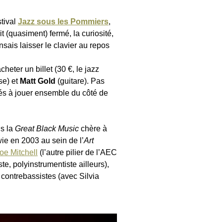
stival
Jazz sous les Pommiers
,
 (quasiment) fermé, la curiosité,
nsais laisser le clavier au repos
cheter un billet (30 €, le jazz
se) et
Matt Gold
(guitare). Pas
és à jouer ensemble du côté de
ns la
Great Black Music
chère à
e en 2003 au sein de l’
Art
oe Mitchell
(l’autre pilier de l’AEC
, polyinstrumentiste ailleurs),
 contrebassistes (avec Silvia