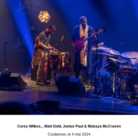
Corey Wilkes, , Matt Gold, Junius Paul & Makaya McCraven
Coutances, le 4 mai 2024