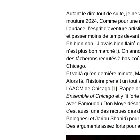
Autant le dire tout de suite, je n
mouture 2024. Comme pour une majo
l’audace, l’esprit d’aventure arti
et passer moins de temps devant
Eh bien non ! J’avais bien flairé
n’est plus bon marché !). On anno
des tâcherons recrutés à bas-coû
Chicago.
Et voilà qu’en dernière minute, M
Alors là, l’histoire prenait un to
l’AACM de Chicago
[
1
]
. Rappelon
Ensemble of Chicago
et y fit for
avec Famoudou Don Moye désormais
c’est aussi une des recrues des de
Bolognesi et Jaribu Shahid) pour 
Des arguments assez forts pour ab