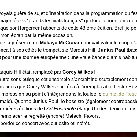
e voyais guère de sujet d’inspiration dans la programmation du fe
rité des "grands festivals français" qui fonctionnent en circuit
stique sont largement absents de cette 43 ème édition. Bref, je pe
 mon écran par la même occasion.
 que la présence de
Makaya McCraven
pouvait valoir le coup d’a
nçait à ses côtés le trompettiste Marquis Hill,
Junius Paul
(bas
t pour une tournée européenne : une vraie bande d’amis habitu
arquis Hill était remplacé par
Corey Wilkes
!
ut autre sens puisque cet ensemble s’ancrait indiscutablement da
s-nous que Corey Wilkes succéda à l’irremplaçable Lester Bowi
te impression au point d’intégrer dans la foulée le
quintet de Rosc
). Quant à Junius Paul, le bassiste (également contrebassiste
rnières éditions de l’
Art Ensemble
élargi. Un des deux ou trois
remplacer le regretté (encore) Malachi Favors.
order ce concert avec curiosité et intérêt.