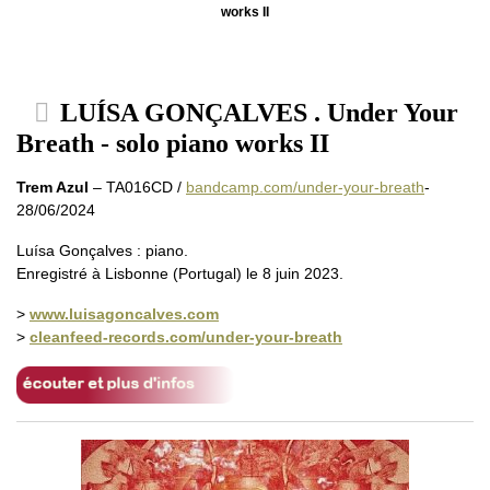
works II
LUÍSA GONÇALVES . Under Your
Breath - solo piano works II
Trem Azul
– TA016CD /
bandcamp.com/under-your-breath
-
28/06/2024
Luísa Gonçalves : piano.
Enregistré à Lisbonne (Portugal) le 8 juin 2023.
>
www.luisagoncalves.com
>
cleanfeed-records.com/under-your-breath