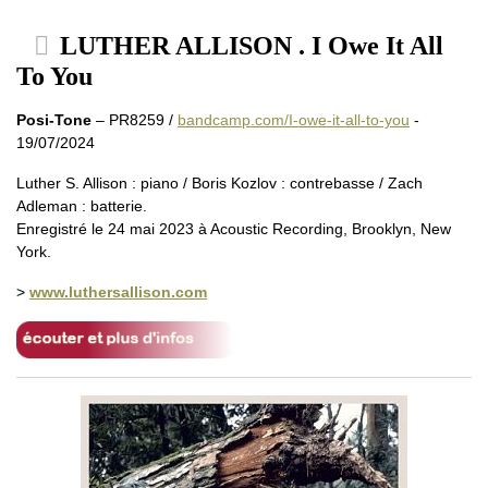
LUTHER ALLISON . I Owe It All
To You
Posi-Tone
– PR8259 /
bandcamp.com/I-owe-it-all-to-you
-
19/07/2024
Luther S. Allison : piano / Boris Kozlov : contrebasse / Zach
Adleman : batterie.
Enregistré le 24 mai 2023 à Acoustic Recording, Brooklyn, New
York.
>
www.luthersallison.com