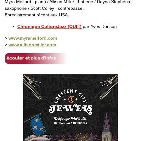
Myra Melford : piano / Allison Miller : batterie / Dayna Stephens :
saxophone / Scott Colley : contrebasse.
Enregistrement récent aux USA.
Chronique CultureJazz (OUI !)
par Yves Dorison
>
www.myramelford.com
>
www.allisonmiller.com