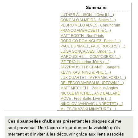
Sommaire
LUTHER ALLISON . I Owe It (…)
GONÇALO ALMEIDA . States (…)
PEDRO MELO ALVES . Conundrum
FRANCO AMBROSETTI & (…)
MATT BOOTH . Sun Prints
RODRIGO DOMINGUEZ . Bicho (…)
PAUL DUNMALL, PAUL ROGERS, (…)
LUÍSA GONÇALVES . Under (…)
MARQUIS HILL - COMPOSERS (…)
IZE TRIO featuring JOHN (…)
JAZZRAUSCH BIGBAND . Bangers
KEVIN KASTNING & PHIL (…)
LUX QUARTET - MYRA MELFORD (…)
DELFEAYO MARSALIS UPTOWN (…)
MATT MITCHELL . Zealous Angles
NICOLE MITCHELL AND BALLAKÉ
MOVE . Free Baile, Live in (…)
NIKOLOV-IVANOVIC UNDECTET (…)
MILES OKAZAKI MINIATURE (…)
MARGAUX OSWALD COLLATERAL (…)
OTTAVIANO - GALLO – FARAÒ (…)
Ces
ribambelles d’albums
présentent les disques qui me
MICHAEL PAGÁN . Paganova
sont parvenus. Une façon de leur donner la visibilité qu’ils
SLOWLY ROLLING CAMERA . (…)
méritent et d’inviter à les découvrir grâce aux liens associés
SOFT MACHINE . Høvikodden 1971