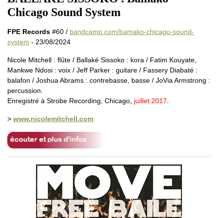
Chicago Sound System
FPE Records
#60 /
bandcamp.com/bamako-chicago-sound-
system
- 23/08/2024
Nicole Mitchell : flûte / Ballaké Sissoko : kora / Fatim Kouyate,
Mankwe Ndosi : voix / Jeff Parker : guitare / Fassery Diabaté :
balafon / Joshua Abrams : contrebasse, basse / JoVia Armstrong :
percussion.
Enregistré à Strobe Recording, Chicago,
juillet 2017
.
>
www.nicolemitchell.com