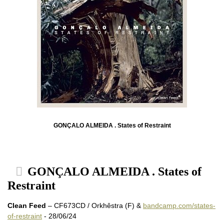
GONÇALO ALMEIDA . States of Restraint
GONÇALO ALMEIDA . States of
Restraint
Clean Feed
– CF673CD / Orkhêstra (F) &
bandcamp.com/states-
of-restraint
- 28/06/24