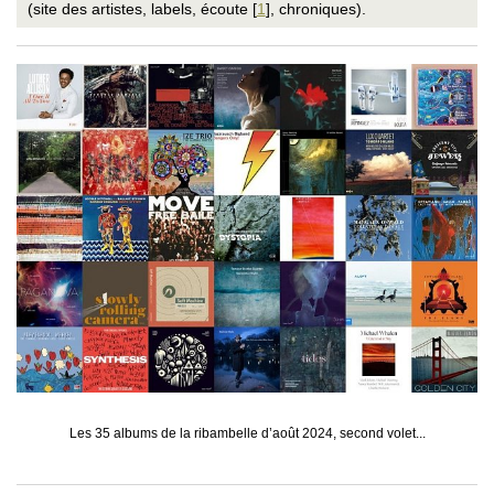
(site des artistes, labels, écoute
[
1
]
, chroniques).
TOMASZ STANKO QUARTET . (…)
SULIDA . Utos
NATSUKI TAMURA AND SATOKO (…)
THE FLAME (ROBERT MITCHELL
PAT THOMAS AND BLEYSCHOOL (…)
RYAN TRUESDELL . Synthesis (…)
LUÍS VICENTE TRIO . Come (…)
NASHEET WAITS . New York (…)
PHILIP WEBERNDOERFER . Tides
MICHAEL WHALEN . Watercolor
MIGUEL ZENÓN . Golden City
Les 35 albums de la ribambelle d’août 2024, second volet...