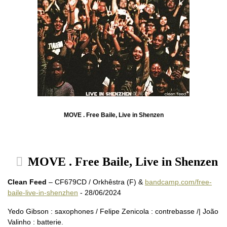
MOVE . Free Baile, Live in Shenzen
MOVE . Free Baile, Live in Shenzen
Clean Feed
– CF679CD / Orkhêstra (F) &
bandcamp.com/free-
baile-live-in-shenzhen
- 28/06/2024
Yedo Gibson : saxophones / Felipe Zenicola : contrebasse /| João
Valinho : batterie.