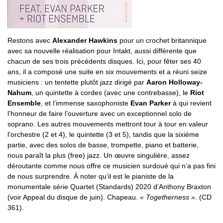
Restons avec
Alexander Hawkins
pour un crochet britannique
avec sa nouvelle réalisation pour Intakt, aussi différente que
chacun de ses trois précédents disques. Ici, pour fêter ses 40
ans, il a composé une suite en six mouvements et a réuni seize
musiciens : un tentette plutôt jazz dirigé par
Aaron Holloway-
Nahum
, un quintette à cordes (avec une contrebasse), le
Riot
Ensemble
, et l’immense saxophoniste
Evan Parker
à qui revient
l’honneur de faire l’ouverture avec un exceptionnel solo de
soprano. Les autres mouvements mettront tour à tour en valeur
l’orchestre (2 et 4), le quintette (3 et 5), tandis que la sixième
partie, avec des solos de basse, trompette, piano et batterie,
nous paraît la plus (free) jazz. Un œuvre singulière, assez
déroutante comme nous offre ce musicien surdoué qui n’a pas fini
de nous surprendre. À noter qu’il est le pianiste de la
monumentale série Quartet (Standards) 2020 d’Anthony Braxton
(voir Appeal du disque de juin). Chapeau.
« Togetherness »
. (CD
361).