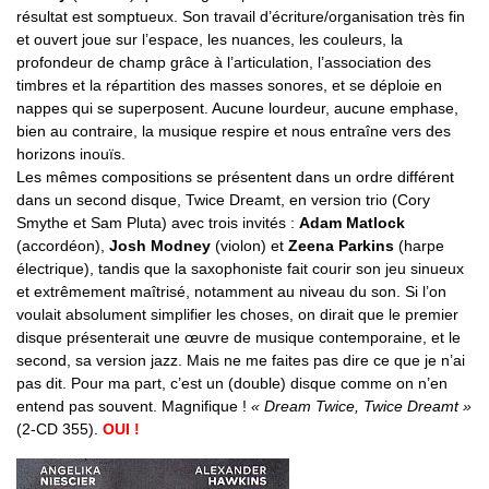
résultat est somptueux. Son travail d’écriture/organisation très fin
et ouvert joue sur l’espace, les nuances, les couleurs, la
profondeur de champ grâce à l’articulation, l’association des
timbres et la répartition des masses sonores, et se déploie en
nappes qui se superposent. Aucune lourdeur, aucune emphase,
bien au contraire, la musique respire et nous entraîne vers des
horizons inouïs.
Les mêmes compositions se présentent dans un ordre différent
dans un second disque, Twice Dreamt, en version trio (Cory
Smythe et Sam Pluta) avec trois invités :
Adam Matlock
(accordéon),
Josh Modney
(violon) et
Zeena Parkins
(harpe
électrique), tandis que la saxophoniste fait courir son jeu sinueux
et extrêmement maîtrisé, notamment au niveau du son. Si l’on
voulait absolument simplifier les choses, on dirait que le premier
disque présenterait une œuvre de musique contemporaine, et le
second, sa version jazz. Mais ne me faites pas dire ce que je n’ai
pas dit. Pour ma part, c’est un (double) disque comme on n’en
entend pas souvent. Magnifique !
« Dream Twice, Twice Dreamt »
(2-CD 355).
OUI !