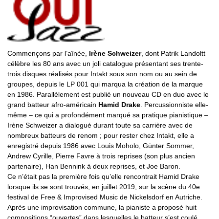
Commençons par l’aînée,
Irène Schweizer
, dont Patrik Landoltt
célèbre les 80 ans avec un joli catalogue présentant ses trente-
trois disques réalisés pour Intakt sous son nom ou au sein de
groupes, depuis le LP 001 qui marqua la création de la marque
en 1986. Parallèlement est publié un nouveau CD en duo avec le
grand batteur afro-américain
Hamid Drake
. Percussionniste elle-
même – ce qui a profondément marqué sa pratique pianistique –
Irène Schweizer a dialogué durant toute sa carrière avec de
nombreux batteurs de renom ; pour rester chez Intakt, elle a
enregistré depuis 1986 avec Louis Moholo, Günter Sommer,
Andrew Cyrille, Pierre Favre à trois reprises (son plus ancien
partenaire), Han Bennink à deux reprises, et Joe Baron.
Ce n’était pas la première fois qu’elle rencontrait Hamid Drake
lorsque ils se sont trouvés, en juillet 2019, sur la scène du 40e
festival de Free & Improvised Music de Nickelsdorf en Autriche.
Après une improvisation commune, la pianiste a proposé huit
compositions “ouvertes” dans lesquelles le batteur s’est coulé