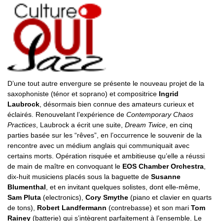
D’une tout autre envergure se présente le nouveau projet de la
saxophoniste (ténor et soprano) et compositrice
Ingrid
Laubrock
, désormais bien connue des amateurs curieux et
éclairés. Renouvelant l’expérience de
Contemporary Chaos
Practices
, Laubrock a écrit une suite,
Dream Twice
, en cinq
parties basée sur les “rêves”, en l’occurrence le souvenir de la
rencontre avec un médium anglais qui communiquait avec
certains morts. Opération risquée et ambitieuse qu’elle a réussi
de main de maître en convoquant le
EOS Chamber Orchestra
,
dix-huit musiciens placés sous la baguette de
Susanne
Blumenthal
, et en invitant quelques solistes, dont elle-même,
Sam Pluta
(electronics),
Cory Smythe
(piano et clavier en quarts
de tons),
Robert Landfermann
(contrebasse) et son mari
Tom
Rainey
(batterie) qui s’intègrent parfaitement à l’ensemble. Le