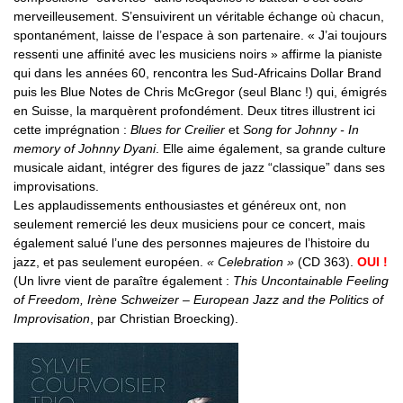
merveilleusement. S’ensuivirent un véritable échange où chacun,
spontanément, laisse de l’espace à son partenaire. « J’ai toujours
ressenti une affinité avec les musiciens noirs » affirme la pianiste
qui dans les années 60, rencontra les Sud-Africains Dollar Brand
puis les Blue Notes de Chris McGregor (seul Blanc !) qui, émigrés
en Suisse, la marquèrent profondément. Deux titres illustrent ici
cette imprégnation :
Blues for Creilier
et
Song for Johnny - In
memory of Johnny Dyani
. Elle aime également, sa grande culture
musicale aidant, intégrer des figures de jazz “classique” dans ses
improvisations.
Les applaudissements enthousiastes et généreux ont, non
seulement remercié les deux musiciens pour ce concert, mais
également salué l’une des personnes majeures de l’histoire du
jazz, et pas seulement européen.
« Celebration »
(CD 363).
OUI !
(Un livre vient de paraître également :
This Uncontainable Feeling
of Freedom, Irène Schweizer – European Jazz and the Politics of
Improvisation
, par Christian Broecking).