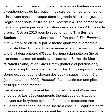
Le double-album suivant nous emmène à des hauteurs assez
exceptionnelles de la création musicale contemporaine, tout en
s’inscrivant sans équivoque dans la grande histoire du jazz.
Regroupées sous le titre de
The Deceptive 4
, il se compose de
deux fois quatre pièces enregistrées en concert en 2017 pour le
premier CD, en 2010 pour le second, par le
Tim Berne’s
Snakeoil
(dont nous avions recensé l’an passé
The Fantastic
Mrs. 10
réalisé en 2019 par le même quartette augmenté du
guitariste Marc Ducret). Une décennie plus tôt, le saxophoniste-
alto était déjà entouré d’
Oscar Noriega
(clarinette en Sib et
clarinette-basse), en totale symbiose avec Berne, de
Matt
Mitchell
(piano) et de
Ches Smith
(batterie et percussions),
musiciens impliqués et de premier ordre. Huit compositions de
Berne occupent donc chacun des deux disques, la dernière
(seule datant de 2009),
Hemphill
, étant basée sur une pièce de
celui qui fut son mentor.
L’écriture est complexe et les compositions sont d’une rare
envergure. Les développements thématiques qui s’appuient
souvent sur le rythme et la cohérence des structures très
ouvertes offrent beaucoup de liberté à chacun. L’équilibre entre
organisation et improvisation met les musiciens sous tension, et