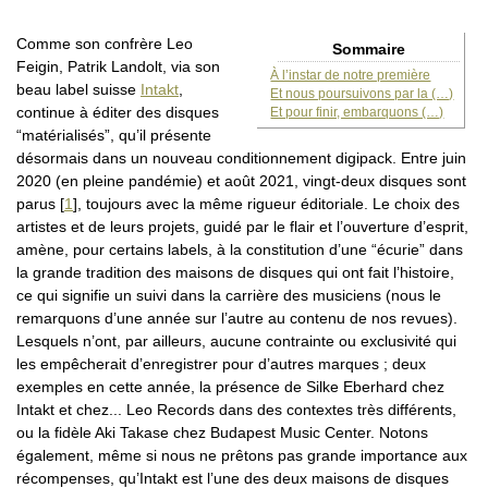
Comme son confrère Leo
Sommaire
Feigin, Patrik Landolt, via son
À l’instar de notre première
beau label suisse
Intakt
,
Et nous poursuivons par la (…)
continue à éditer des disques
Et pour finir, embarquons (…)
“matérialisés”, qu’il présente
désormais dans un nouveau conditionnement digipack. Entre juin
2020 (en pleine pandémie) et août 2021, vingt-deux disques sont
parus
[
1
]
, toujours avec la même rigueur éditoriale. Le choix des
artistes et de leurs projets, guidé par le flair et l’ouverture d’esprit,
amène, pour certains labels, à la constitution d’une “écurie” dans
la grande tradition des maisons de disques qui ont fait l’histoire,
ce qui signifie un suivi dans la carrière des musiciens (nous le
remarquons d’une année sur l’autre au contenu de nos revues).
Lesquels n’ont, par ailleurs, aucune contrainte ou exclusivité qui
les empêcherait d’enregistrer pour d’autres marques ; deux
exemples en cette année, la présence de Silke Eberhard chez
Intakt et chez... Leo Records dans des contextes très différents,
ou la fidèle Aki Takase chez Budapest Music Center. Notons
également, même si nous ne prêtons pas grande importance aux
récompenses, qu’Intakt est l’une des deux maisons de disques