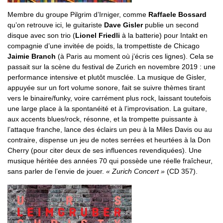
Membre du groupe Pilgrim d’Irniger, comme
Raffaele Bossard
qu’on retrouve ici, le guitariste
Dave Gisler
publie un second
disque avec son trio (
Lionel Friedli
à la batterie) pour Intakt en
compagnie d’une invitée de poids, la trompettiste de Chicago
Jaimie Branch
(à Paris au moment où j’écris ces lignes). Cela se
passait sur la scène du festival de Zurich en novembre 2019 : une
performance intensive et plutôt musclée. La musique de Gisler,
appuyée sur un fort volume sonore, fait se suivre thèmes tirant
vers le binaire/funky, voire carrément plus rock, laissant toutefois
une large place à la spontanéité et à l’improvisation. La guitare,
aux accents blues/rock, résonne, et la trompette puissante à
l’attaque franche, lance des éclairs un peu à la Miles Davis ou au
contraire, dispense un jeu de notes serrées et heurtées à la Don
Cherry (pour citer deux de ses influences revendiquées). Une
musique héritée des années 70 qui possède une réelle fraîcheur,
sans parler de l’envie de jouer.
« Zurich Concert »
(CD 357).