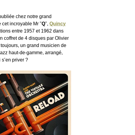
publiée chez notre grand
e cet incroyable Mr "
Q
",
Quincy
ations entre 1957 et 1962 dans
 coffret de 4 disques par Olivier
 toujours, un grand musicien de
 jazz haut-de-gamme, arrangé,
 s’en priver ?