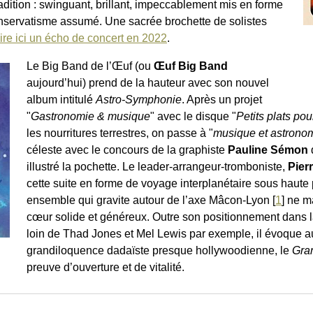
dition : swinguant, brillant, impeccablement mis en forme
conservatisme assumé. Une sacrée brochette de solistes
ire ici un écho de concert en 2022
.
Le Big Band de l’Œuf (ou
Œuf Big Band
aujourd’hui) prend de la hauteur avec son nouvel
album intitulé
Astro-Symphonie
. Après un projet
"
Gastronomie & musique
" avec le disque "
Petits plats po
les nourritures terrestres, on passe à "
musique et astrono
céleste avec le concours de la graphiste
Pauline Sémon
illustré la pochette. Le leader-arrangeur-tromboniste,
Pier
cette suite en forme de voyage interplanétaire sous haute
ensemble qui gravite autour de l’axe Mâcon-Lyon
[
1
]
ne ma
cœur solide et généreux. Outre son positionnement dans l
loin de Thad Jones et Mel Lewis par exemple, il évoque au
grandiloquence dadaïste presque hollywoodienne, le
Gra
preuve d’ouverture et de vitalité.