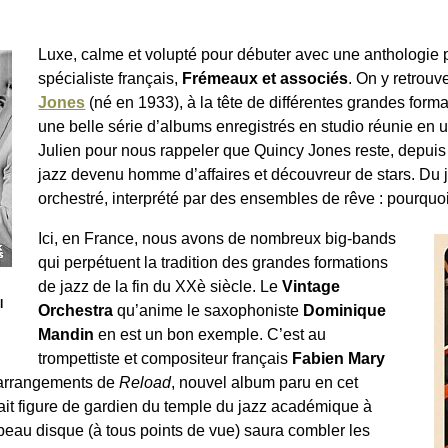
Luxe, calme et volupté pour débuter avec une anthologie 
spécialiste français,
Frémeaux et associés
. On y retrouv
Jones
(né en 1933), à la tête de différentes grandes form
une belle série d’albums enregistrés en studio réunie en un
Julien pour nous rappeler que Quincy Jones reste, depuis
jazz devenu homme d’affaires et découvreur de stars. Du
orchestré, interprété par des ensembles de rêve : pourquoi
Ici, en France, nous avons de nombreux big-bands
qui perpétuent la tradition des grandes formations
de jazz de la fin du XXè siècle. Le
Vintage
l
Orchestra
qu’anime le saxophoniste
Dominique
Mandin
en est un bon exemple. C’est au
trompettiste et compositeur français
Fabien Mary
t arrangements de
Reload
, nouvel album paru en cet
it figure de gardien du temple du jazz académique à
beau disque (à tous points de vue) saura combler les