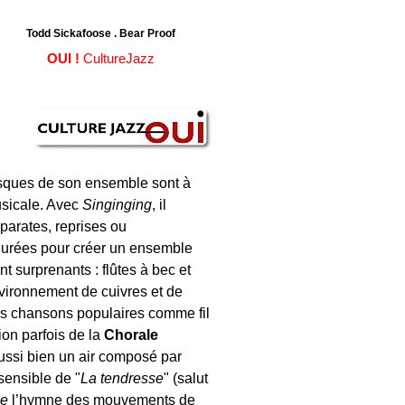
Todd Sickafoose . Bear Proof
OUI !
CultureJazz
sques de son ensemble sont à
musicale. Avec
Singinging
, il
parates, reprises ou
igurées pour créer un ensemble
t surprenants : flûtes à bec et
vironnement de cuivres et de
es chansons populaires comme fil
ion parfois de la
Chorale
 aussi bien un air composé par
sensible de "
La tendresse
" (salut
me
l’hymne des mouvements de