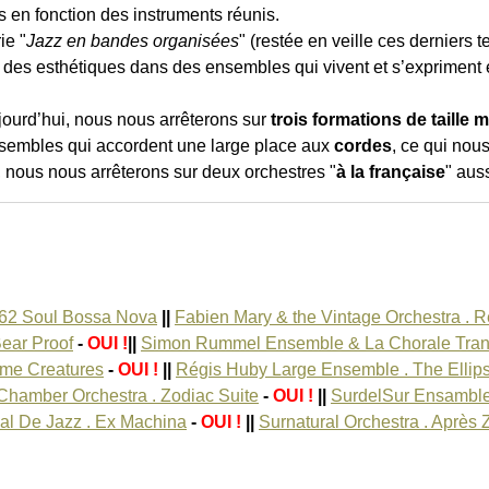
s en fonction des instruments réunis.
ie "
Jazz en bandes organisées
" (restée en veille ces derniers 
 et des esthétiques dans des ensembles qui vivent et s’exprimen
ujourd’hui, nous nous arrêterons sur
trois formations de taille
sembles qui accordent une large place aux
cordes
, ce qui nou
, nous nous arrêterons sur deux orchestres "
à la française
" aus
962 Soul Bossa Nova
||
Fabien Mary & the Vintage Orchestra . 
Bear Proof
-
OUI !
||
Simon Rummel Ensemble & La Chorale Trans
ime Creatures
-
OUI !
||
Régis Huby Large Ensemble . The Ellip
Chamber Orchestra . Zodiac Suite
-
OUI !
||
SurdelSur Ensamble
al De Jazz . Ex Machina
-
OUI !
||
Surnatural Orchestra . Après 