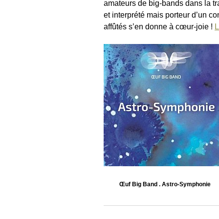
amateurs de big-bands dans la tra
et interprété mais porteur d’un 
affûtés s’en donne à cœur-joie !
L
Œuf Big Band . Astro-Symphonie