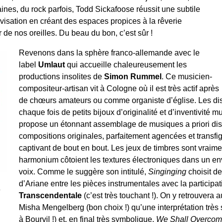
nes, du rock parfois, Todd Sickafoose réussit une subtile
rovisation en créant des espaces propices à la rêverie
r de nos oreilles. Du beau du bon, c’est sûr !
Revenons dans la sphère franco-allemande avec le
label
Umlaut
qui accueille chaleureusement les
productions insolites de
Simon Rummel
. Ce musicien-
compositeur-artisan vit à Cologne où il est très actif après
de chœurs amateurs ou comme organiste d’église. Les di
chaque fois de petits bijoux d’originalité et d’inventivité 
propose un étonnant assemblage de musiques a priori dis
compositions originales, parfaitement agencées et transf
captivant de bout en bout. Les jeux de timbres sont vraimen
harmonium côtoient les textures électroniques dans un en
voix. Comme le suggère son intitulé,
Singinging
choisit d
d’Ariane entre les pièces instrumentales avec la participat
e
Transcendentale
(c’est très touchant !). On y retrouvera
Misha Mengelberg (bon choix !) qu’une interprétation très 
à Bourvil !) et, en final très symbolique,
We Shall Overco