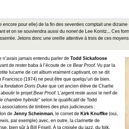
encore pour elle) de la fin des
seventies
comptait une dizaine
nt et on se souviendra aussi du
nonet
de Lee Konitz... Ces form
sserrée. Jetons donc une oreille attentive à trois de ces moyen
e n’avais jamais entendu parler de
Todd Sickafoose
vant de rester baba à l’écoute de ce
Bear Proof
. Vu par la
etite lucarne de cet album vraiment captivant, on se dit
n Francisco (1974) ne peut être que quelqu’un de bien.
la
fondation Doris Duke
que cet ancien élève de Charlie
 aboutir le projet
Bear Proof
. L’argent reste aussi le nerf de
de chambre hybride
" selon le qualificatif de Todd
 associations de timbres des plus judicieuses :
olon de
Jenny Scheinman
, le cornet de
Kirk Knuffke
(oui,
is, par exemple) avec, en outre, la clarinette de
se, bien sûr à Bill Frisell. À la croisée du jazz, du folk,