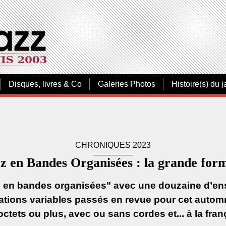
Disques, livres & Co
Galeries Photos
Histoire(s) du j
CHRONIQUES 2023
z en Bandes Organisées : la grande for
zz en bandes organisées" avec une douzaine d’e
ations variables passés en revue pour cet autom
ctets ou plus, avec ou sans cordes et... à la fran