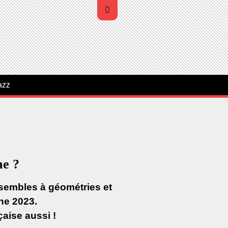
azz
me ?
nsembles à géométries et
ne 2023.
çaise aussi !