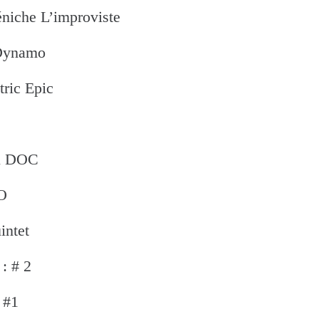
éniche L’improviste
 Dynamo
tric Epic
au DOC
O
intet
: # 2
 #1