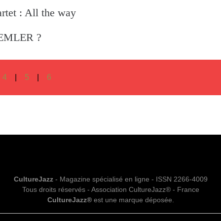
et : All the way
 EMLER ?
4
5
6
CultureJazz
- Magazine spécialisé en ligne - ISSN 2266-4009
Tous droits réservés - Association CultureJazz® - France
CultureJazz®
est une marque déposée.