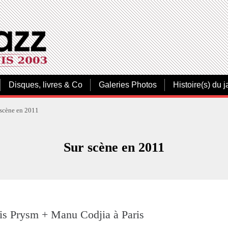
Disques, livres & Co
Galeries Photos
Histoire(s) du j
 scène en 2011
Sur scène en 2011
is Prysm + Manu Codjia à Paris