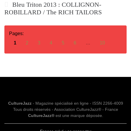
Bleu Triton 2013 : COLLIGNON-
ROBILLARD / The RICH TAILORS
Pages:
1
2
3
4
5
6
…
10
CultureJazz
- Magazine spécialisé en ligne - ISSN 2266-4009
Tous droits réservés - Association CultureJazz® - France
CultureJazz®
est une marque déposée.